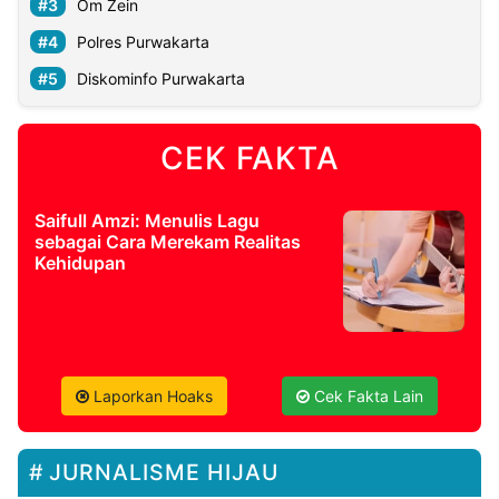
Om Zein
Polres Purwakarta
Diskominfo Purwakarta
CEK FAKTA
Saifull Amzi: Menulis Lagu
sebagai Cara Merekam Realitas
Kehidupan
Laporkan Hoaks
Cek Fakta Lain
JURNALISME HIJAU