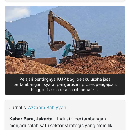
MULTIMEDIA
INDONESIA
Partner
Insight
Suara
Lens
Daily
Jalan
Idealita
Kita
Radar
Seedbacklink
NTB
Time
IDN
Jogja
Rakyat
News
Notice
Baru
Follow
Kabarbaru
Pelajari pentingnya IUJP bagi pelaku usaha jasa
pertambangan, syarat pengurusan, proses pengajuan,
hingga risiko operasional tanpa izin.
Jurnalis:
Azzahra Bahiyyah
Kabar Baru, Jakarta
– Industri pertambangan
menjadi salah satu sektor strategis yang memiliki