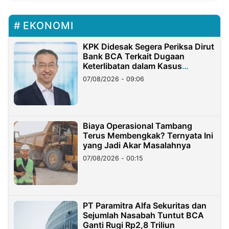
EKONOMI
KPK Didesak Segera Periksa Dirut
Bank BCA Terkait Dugaan
Keterlibatan dalam Kasus
Hilangnya Dana Nasabah Rp2,58
07/08/2026 - 09:06
Miliar
Biaya Operasional Tambang
Terus Membengkak? Ternyata Ini
yang Jadi Akar Masalahnya
07/08/2026 - 00:15
PT Paramitra Alfa Sekuritas dan
Sejumlah Nasabah Tuntut BCA
Ganti Rugi Rp2,8 Triliun