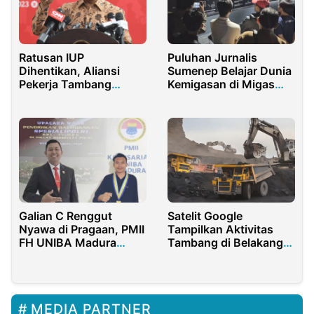
Ratusan IUP
Puluhan Jurnalis
Dihentikan, Aliansi
Sumenep Belajar Dunia
Pekerja Tambang
Kemigasan di Migas
Desak Prabowo Copot
Corner ITS — SKK
Menteri ESDM
Migas
Galian C Renggut
Satelit Google
Nyawa di Pragaan, PMII
Tampilkan Aktivitas
FH UNIBA Madura
Tambang di Belakang
Desak Div Propam Polri
Kantor Bupati Sijunjung
Periksa Kanit Pidsus
Polres Sumenep
MEDIA PARTNER