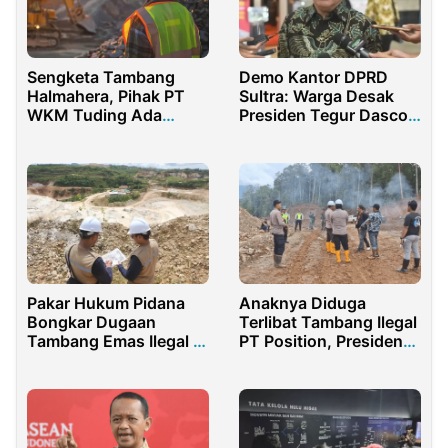
Sengketa Tambang
Demo Kantor DPRD
Halmahera, Pihak PT
Sultra: Warga Desak
WKM Tuding Ada
Presiden Tegur Dasco
Upaya Kriminalisasi
Terkait Dugaan Beking
Hukum
Tambang Ilegal
Pakar Hukum Pidana
Anaknya Diduga
Bongkar Dugaan
Terlibat Tambang Ilegal
Tambang Emas Ilegal di
PT Position, Presiden
Tanah Bumbu
Didesak Copot Kapolri