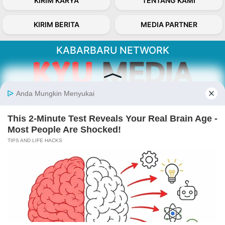
KIRIM KARYA
TENTANG KAMI
KIRIM BERITA
MEDIA PARTNER
KABARBARU NETWORK
About Our Kabarbaru.co
Kabarbaru.co menyajikan berita aktual dan
inspiratif dari sudut pandang berbaik sangka
serta terverifikasi dari sumber yang tepat.
Follow Kabarbaru