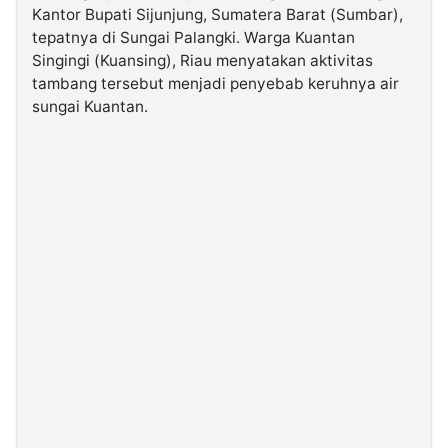
Kantor Bupati Sijunjung, Sumatera Barat (Sumbar),
tepatnya di Sungai Palangki. Warga Kuantan
©
Singingi (Kuansing), Riau menyatakan aktivitas
Kabarbaru.co
-
tambang tersebut menjadi penyebab keruhnya air
2026
sungai Kuantan.
PT.
Kabarbaru
Media
Holding