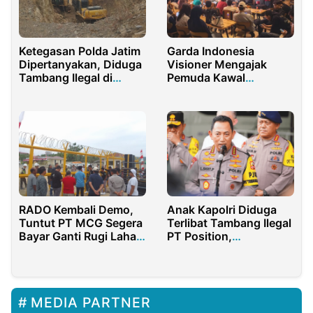
Ketegasan Polda Jatim
Garda Indonesia
Dipertanyakan, Diduga
Visioner Mengajak
Tambang Ilegal di
Pemuda Kawal
Tulungagung Masih
Kemandirian Energi
Beroperasi Meski
Nasional
Sudah Dilaporkan
RADO Kembali Demo,
Anak Kapolri Diduga
Tuntut PT MCG Segera
Terlibat Tambang Ilegal
Bayar Ganti Rugi Lahan
PT Position,
Warga
Pemerintah Diminta
Bertindak Tegas
MEDIA PARTNER