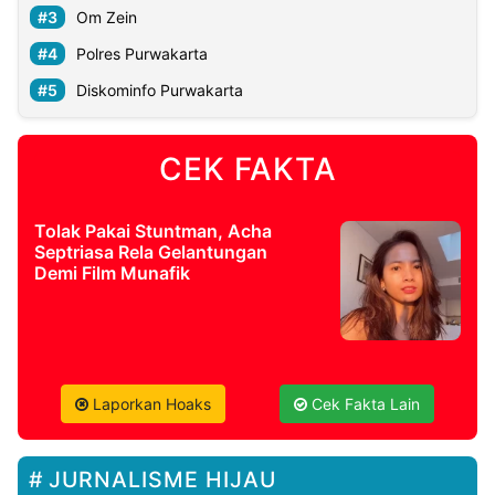
Om Zein
Polres Purwakarta
Diskominfo Purwakarta
CEK FAKTA
Tolak Pakai Stuntman, Acha
Septriasa Rela Gelantungan
Demi Film Munafik
Laporkan Hoaks
Cek Fakta Lain
JURNALISME HIJAU