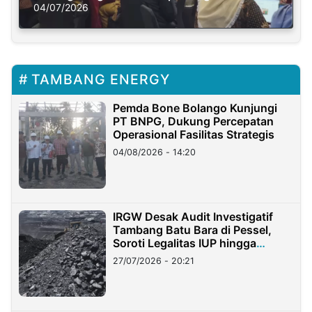
Solusi Krisis Iklim
04/07/2026
TAMBANG ENERGY
Pemda Bone Bolango Kunjungi
PT BNPG, Dukung Percepatan
Operasional Fasilitas Strategis
04/08/2026 - 14:20
IRGW Desak Audit Investigatif
Tambang Batu Bara di Pessel,
Soroti Legalitas IUP hingga
Stockpile
27/07/2026 - 20:21