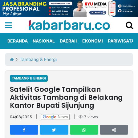
BERANDA
NASIONAL
DAERAH
EKONOMI
PARIWISATA
Informasi
KabarbaruTV
Kirim
Tentang
Tambang & Energi
Iklan
Berita
Kami
TAMBANG & ENERGI
Berita
Satelit Google Tampilkan
Nasional
International
Olahraga
Entertainment
Daerah
Pariwisata
Kuliner
Kolom
Aktivitas Tambang di Belakang
Kantor Bupati Sijunjung
Network
04/08/2025
|
|
3
views
PT
TREETAN