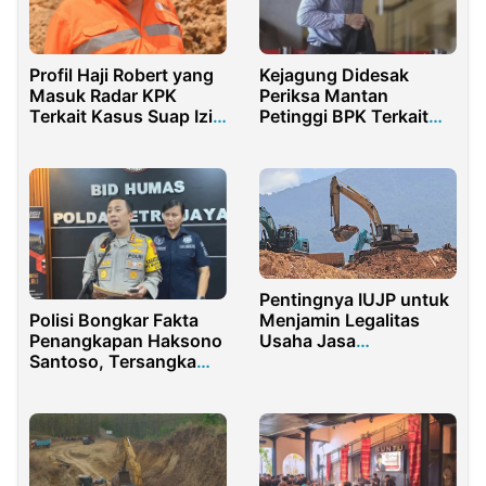
Profil Haji Robert yang
Kejagung Didesak
Masuk Radar KPK
Periksa Mantan
Terkait Kasus Suap Izin
Petinggi BPK Terkait
Tambang
Tambang Ilegal PT AKT
Pentingnya IUJP untuk
Polisi Bongkar Fakta
Menjamin Legalitas
Penangkapan Haksono
Usaha Jasa
Santoso, Tersangka
Pertambangan
Penggelapan di
Kawasan Pluit