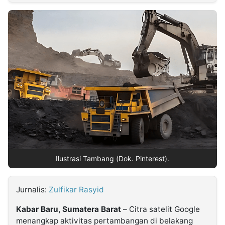
MULTIMEDIA
INDONESIA
Partner
Insight
Suara
Lens
Daily
Jalan
Idealita
Kita
Dinamikapost.com
Radar
Seedbacklink
NTB
Time
IDN
Jogja
Rakyat
News
Notice
Baru
Follow
Kabarbaru
Ilustrasi Tambang (Dok. Pinterest).
Jurnalis:
Zulfikar Rasyid
Kabar Baru, Sumatera Barat
– Citra satelit Google
menangkap aktivitas pertambangan di belakang