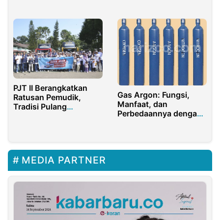
United Tractors
Experience Center di
Jayapura
PJT II Berangkatkan
Gas Argon: Fungsi,
Ratusan Pemudik,
Manfaat, dan
Tradisi Pulang
Perbedaannya dengan
Kampung Kian
CO2
Bermakna
MEDIA PARTNER