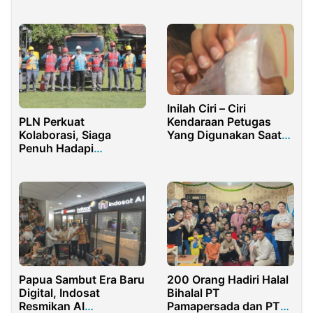
Menguntungkan?
Inilah Ciri – Ciri
Kendaraan Petugas
PLN Perkuat
Yang Digunakan Saat
Kolaborasi, Siaga
Penangkapan
Penuh Hadapi
Pengguna Narkoba di
Ancaman Bencana
Muncar Banyuwangi
200 Orang Hadiri Halal
Papua Sambut Era Baru
Bihalal PT
Digital, Indosat
Pamapersada dan PT
Resmikan AI