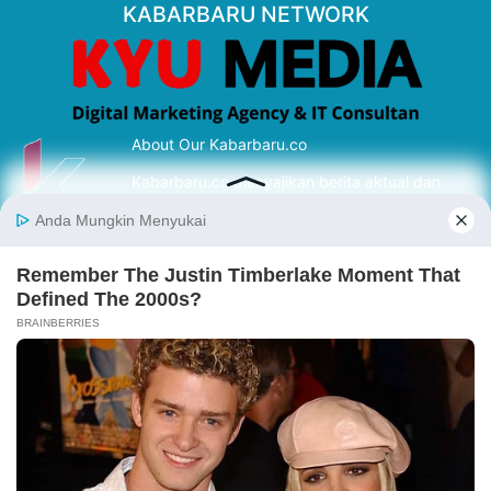
KABARBARU NETWORK
About Our Kabarbaru.co
Kabarbaru.co menyajikan berita aktual dan
inspiratif dari sudut pandang berbaik sangka
serta terverifikasi dari sumber yang tepat.
Follow Kabarbaru
Kabarbaru.co
Copyright © 2026. All rights reserved