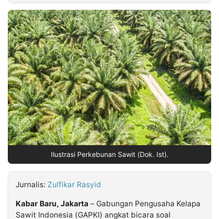
MULTIMEDIA
INDONESIA
Partner
Insight
Suara
Lens
Daily
Jalan
Idealita
Kita
Dinamikapost.com
Radar
Seedbacklink
NTB
Time
IDN
Jogja
Rakyat
News
Notice
Baru
Follow
Kabarbaru
Ilustrasi Perkebunan Sawit (Dok. Ist).
Jurnalis:
Zulfikar Rasyid
Kabar Baru, Jakarta
– Gabungan Pengusaha Kelapa
Sawit Indonesia (GAPKI) angkat bicara soal