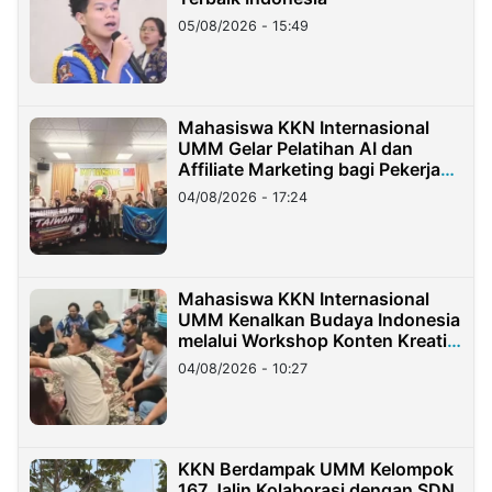
05/08/2026 - 15:49
Mahasiswa KKN Internasional
UMM Gelar Pelatihan AI dan
Affiliate Marketing bagi Pekerja
Migran Indonesia di Taiwan
04/08/2026 - 17:24
Mahasiswa KKN Internasional
UMM Kenalkan Budaya Indonesia
melalui Workshop Konten Kreatif
di Taiwan
04/08/2026 - 10:27
KKN Berdampak UMM Kelompok
167 Jalin Kolaborasi dengan SDN