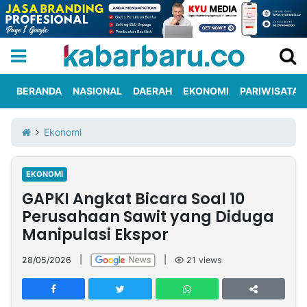
BERANDA
NASIONAL
DAERAH
EKONOMI
PARIWISATA
Informasi
KabarbaruTV
Kirim
Tentang
Ekonomi
Iklan
Berita
Kami
EKONOMI
Berita
GAPKI Angkat Bicara Soal 10
Nasional
International
Olahraga
Entertainment
Daerah
Pariwisata
Kuliner
Kolom
Perusahaan Sawit yang Diduga
Manipulasi Ekspor
Network
28/05/2026
|
|
21
views
PT
TREETAN