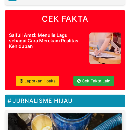
CEK FAKTA
Saifull Amzi: Menulis Lagu
sebagai Cara Merekam Realitas
Kehidupan
Laporkan Hoaks
Cek Fakta Lain
JURNALISME HIJAU