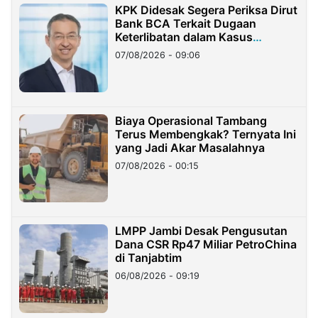
KPK Didesak Segera Periksa Dirut
Bank BCA Terkait Dugaan
Keterlibatan dalam Kasus
Hilangnya Dana Nasabah Rp2,58
07/08/2026 - 09:06
Miliar
Biaya Operasional Tambang
Terus Membengkak? Ternyata Ini
yang Jadi Akar Masalahnya
07/08/2026 - 00:15
LMPP Jambi Desak Pengusutan
Dana CSR Rp47 Miliar PetroChina
di Tanjabtim
06/08/2026 - 09:19