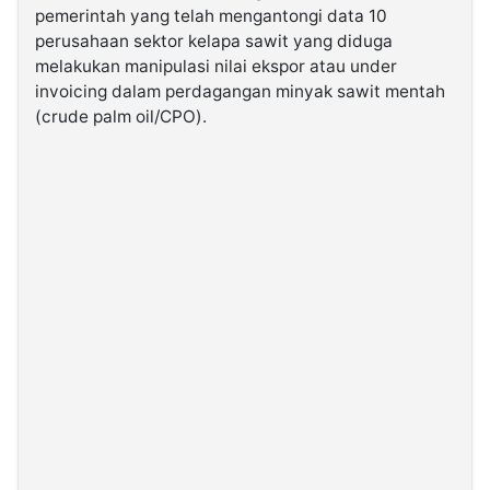
pemerintah yang telah mengantongi data 10
perusahaan sektor kelapa sawit yang diduga
©
melakukan manipulasi nilai ekspor atau under
Kabarbaru.co
-
invoicing dalam perdagangan minyak sawit mentah
2026
(crude palm oil/CPO).
PT.
Kabarbaru
Media
Holding