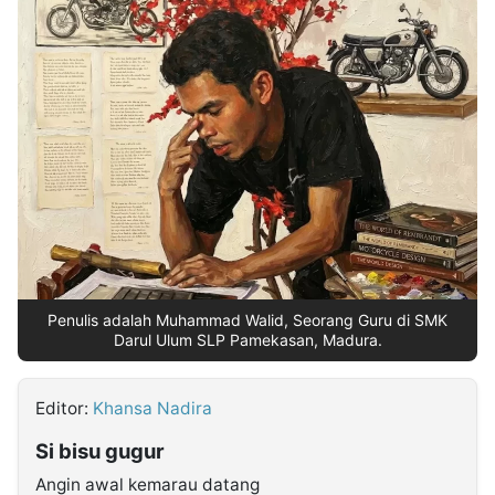
MULTIMEDIA
INDONESIA
Partner
Insight
Suara
Lens
Daily
Jalan
Idealita
Kita
Dinamikapost.com
Radar
Seedbacklink
NTB
Time
IDN
Jogja
Rakyat
News
Notice
Baru
Follow
Kabarbaru
Penulis adalah Muhammad Walid, Seorang Guru di SMK
Darul Ulum SLP Pamekasan, Madura.
Editor:
Khansa Nadira
Si bisu gugur
Angin awal kemarau datang