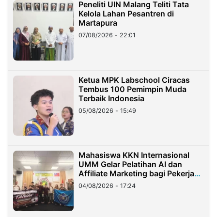
Peneliti UIN Malang Teliti Tata
Kelola Lahan Pesantren di
Martapura
07/08/2026 - 22:01
Ketua MPK Labschool Ciracas
Tembus 100 Pemimpin Muda
Terbaik Indonesia
05/08/2026 - 15:49
Mahasiswa KKN Internasional
UMM Gelar Pelatihan AI dan
Affiliate Marketing bagi Pekerja
Migran Indonesia di Taiwan
04/08/2026 - 17:24