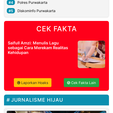
Polres Purwakarta
Diskominfo Purwakarta
CEK FAKTA
Saifull Amzi: Menulis Lagu
sebagai Cara Merekam Realitas
Kehidupan
Laporkan Hoaks
Cek Fakta Lain
JURNALISME HIJAU