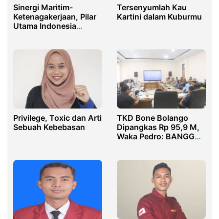
Sinergi Maritim-
Tersenyumlah Kau
Ketenagakerjaan, Pilar
Kartini dalam Kuburmu
Utama Indonesia
Sebagai Poros Maritim
Dunia
Privilege, Toxic dan Arti
TKD Bone Bolango
Sebuah Kebebasan
Dipangkas Rp 95,9 M,
Waka Pedro: BANGGAR
dan TAPD Prioritaskan
Belanja Wajib