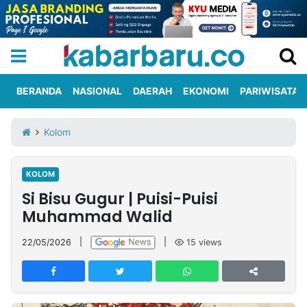
BERANDA
NASIONAL
DAERAH
EKONOMI
PARIWISATA
Informasi
KabarbaruTV
Kirim
Tentang
Kolom
Iklan
Berita
Kami
KOLOM
Berita
Si Bisu Gugur | Puisi-Puisi
Nasional
International
Olahraga
Entertainment
Daerah
Pariwisata
Kuliner
Kolom
Muhammad Walid
22/05/2026
|
|
15
views
Network
PT
TREETAN