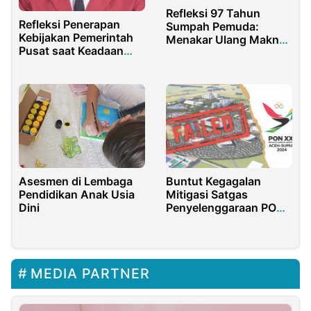
Refleksi 97 Tahun
Refleksi Penerapan
Sumpah Pemuda:
Kebijakan Pemerintah
Menakar Ulang Makna
Pusat saat Keadaan
Perjuangan
Darurat Kesehatan
(Pandemi Covid-19)
Buntut Kegagalan
Asesmen di Lembaga
Mitigasi Satgas
Pendidikan Anak Usia
Penyelenggaraan PON
Dini
Aceh-Sumut
MEDIA PARTNER