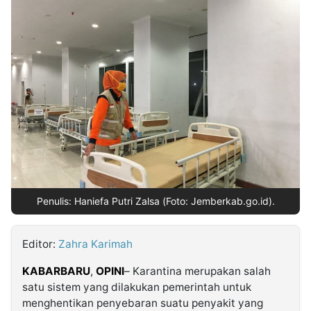
MULTIMEDIA
INDONESIA
Partner
Insight
Suara
Lens
Daily
Jalan
Idealita
Kita
Dinamikapost.com
Radar
Seedbacklink
NTB
Time
IDN
Jogja
Rakyat
News
Notice
Baru
Follow
Kabarbaru
Penulis: Haniefa Putri Zalsa (Foto: Jemberkab.go.id).
Editor:
Zahra Karimah
KABARBARU
,
OPINI
– Karantina merupakan salah
satu sistem yang dilakukan pemerintah untuk
menghentikan penyebaran suatu penyakit yang