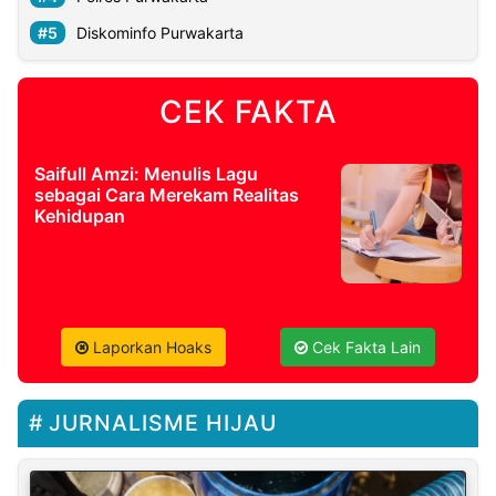
Diskominfo Purwakarta
CEK FAKTA
Saifull Amzi: Menulis Lagu
sebagai Cara Merekam Realitas
Kehidupan
Laporkan Hoaks
Cek Fakta Lain
JURNALISME HIJAU