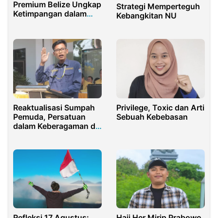
Premium Belize Ungkap
Strategi Memperteguh
Ketimpangan dalam
Kebangkitan NU
Rantai Pasok Global
Reaktualisasi Sumpah
Privilege, Toxic dan Arti
Pemuda, Persatuan
Sebuah Kebebasan
dalam Keberagaman di
Tengah Polarisasi
Sosial
Refleksi 17 Agustus:
Haji Her Mirip Prabowo,