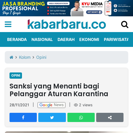
BERANDA
NASIONAL
DAERAH
EKONOMI
PARIWISATA
Informasi
KabarbaruTV
Kirim
Tentang
Kolom
Opini
Iklan
Berita
Kami
OPINI
Berita
Sanksi yang Menanti bagi
Nasional
International
Olahraga
Entertainment
Daerah
Pariwisata
Kuliner
Kolom
Pelanggar Aturan Karantina
28/11/2021
|
|
2
views
Network
PT
TREETAN