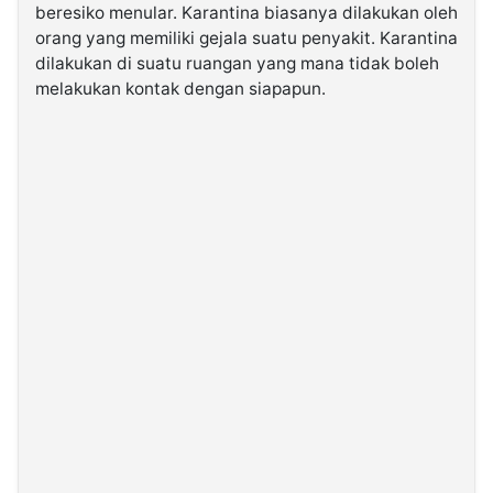
beresiko menular. Karantina biasanya dilakukan oleh
orang yang memiliki gejala suatu penyakit. Karantina
©
dilakukan di suatu ruangan yang mana tidak boleh
Kabarbaru.co
-
melakukan kontak dengan siapapun.
2026
PT.
Kabarbaru
Media
Holding