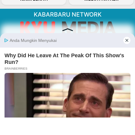
KABARBARU NETWORK
About Our Kabarbaru.co
Kabarbaru.co menyajikan berita aktual dan
inspiratif dari sudut pandang berbaik sangka
serta terverifikasi dari sumber yang tepat.
Follow Kabarbaru