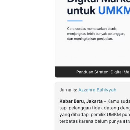
©
Kabarbaru.co
-
2026
PT.
Kabarbaru
Media
Holding
Panduan Strategi Digital M
Jurnalis:
Azzahra Bahiyyah
Kabar Baru, Jakarta
– Kamu suda
tapi pelanggan tidak datang deng
yang dihadapi pemilik UMKM puny
terbatas karena belum punya
str