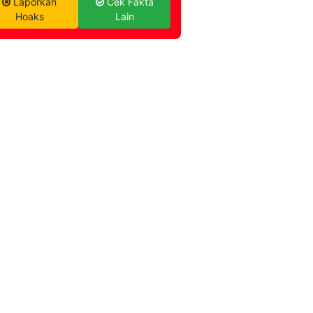
Laporkan
Cek Fakta
Hoaks
Lain