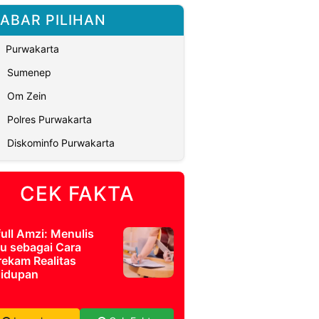
ABAR PILIHAN
Purwakarta
Sumenep
Om Zein
Polres Purwakarta
Diskominfo Purwakarta
CEK FAKTA
full Amzi: Menulis
u sebagai Cara
ekam Realitas
idupan