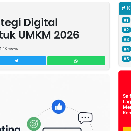
K
egi Digital
ntuk UMKM 2026
4.4K
views
Sai
Lag
Mer
Keh