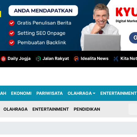
Daily Jogja
Jalan Rakyat
Idealita News
Kita Not
RAH
EKONOMI
PARIWISATA
OLAHRAGA
ENTERTAINMENT
OLAHRAGA
ENTERTAINMENT
PENDIDIKAN