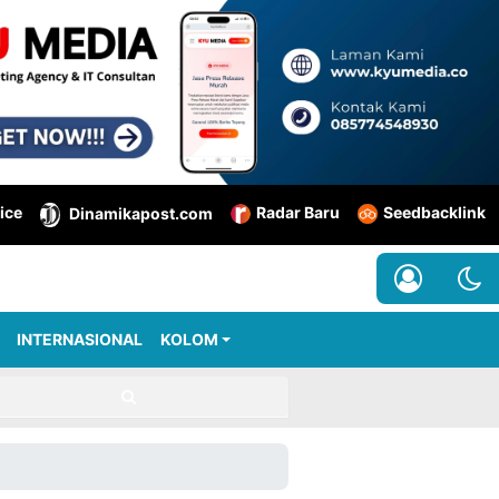
ice
Radar Baru
Seedbacklink
Dinamikapost.com
INTERNASIONAL
KOLOM