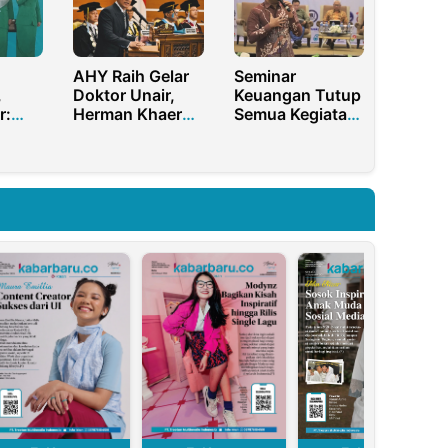
Berprestasi
Tahun 2025
AHY Raih Gelar
Seminar
,
Doktor Unair,
Keuangan Tutup
r:
Herman Khaeron
Semua Kegiatan
Akui Bersyukur
UKW Ke -51 PWI
dan Bangga
Malang