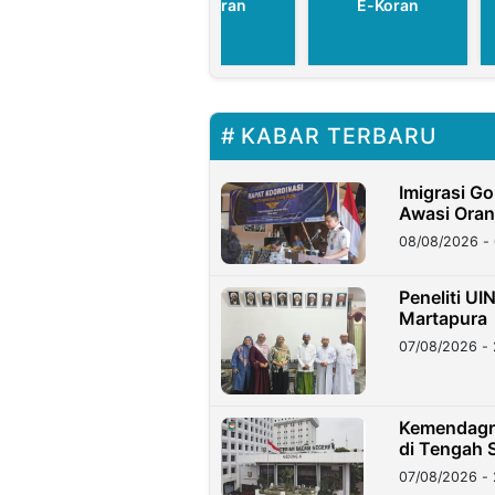
E-Koran
E-Koran
E-Koran
KABAR TERBARU
Imigrasi G
Awasi Oran
08/08/2026 - 
Peneliti UI
Martapura
07/08/2026 - 
Kemendagri
di Tengah S
07/08/2026 - 