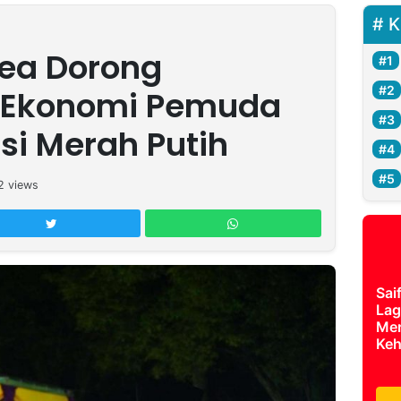
K
ea Dorong
 Ekonomi Pemuda
si Merah Putih
2
views
Sai
Lag
Mer
Keh