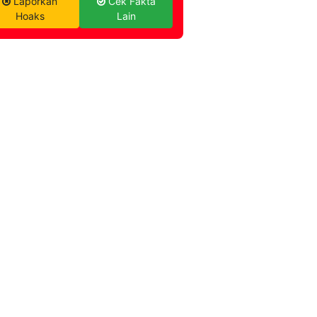
Laporkan
Cek Fakta
Hoaks
Lain