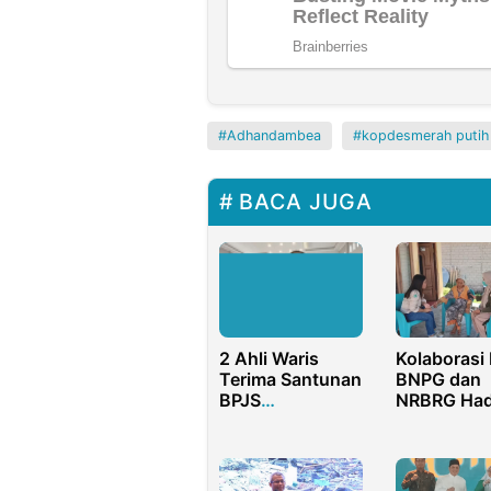
Adhandambea
kopdesmerah putih
BACA JUGA
2 Ahli Waris
Kolaborasi
Terima Santunan
BNPG dan
BPJS
NRBRG Had
Ketenagakerjaan
Pemeriksa
Sorong pada
Kesehatan 
Peringatan Hari
bagi Lansia
Buruh