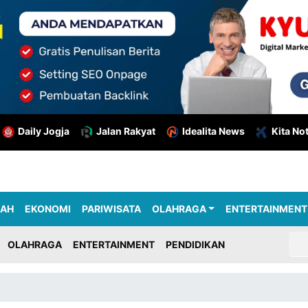
Daily Jogja
Jalan Rakyat
Idealita News
Kita No
RAH
EKONOMI
PARIWISATA
OLAHRAGA
ENTERTAINMENT
OLAHRAGA
ENTERTAINMENT
PENDIDIKAN