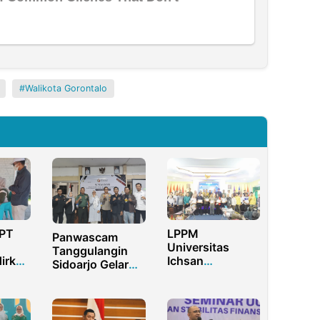
Walikota Gorontalo
 PT
LPPM
Panwascam
Universitas
Tanggulangin
irkan
Ichsan
Sidoarjo Gelar
an
Gorontalo
Sosialisasi
Rutin
Berikan
Pengawasan
Penghargaan
Netralitas ASN,
kepada Dosen
TNI dan POLRI