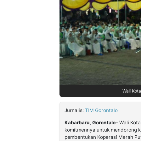
©
Kabarbaru.co
-
2026
PT.
Kabarbaru
Media
Holding
Wali Kot
Jurnalis:
TIM Gorontalo
Kabarbaru
,
Gorontalo
– Wali Kot
komitmennya untuk mendorong k
pembentukan Koperasi Merah Puti