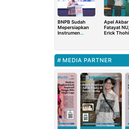
Internasional
BNPB Sudah
Apel Akbar
Mepersiapkan
Fatayat NU
Instrumen
Erick Thohi
Penyaluran
Perempuan
Pooling Fund
Berperan
Bencana
Bangkitkan
Ekonomi
MEDIA PARTNER