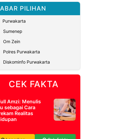
ABAR PILIHAN
Purwakarta
Sumenep
Om Zein
Polres Purwakarta
Diskominfo Purwakarta
CEK FAKTA
full Amzi: Menulis
u sebagai Cara
ekam Realitas
idupan