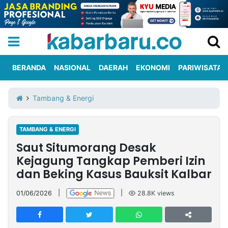
BERANDA
NASIONAL
DAERAH
EKONOMI
PARIWISATA
Informasi
KabarbaruTV
Kirim
Tentang
Tambang & Energi
Iklan
Berita
Kami
TAMBANG & ENERGI
Berita
Saut Situmorang Desak
Nasional
International
Olahraga
Entertainment
Daerah
Pariwisata
Kuliner
Kolom
Kejagung Tangkap Pemberi Izin
dan Beking Kasus Bauksit Kalbar
Network
01/06/2026
|
|
28.8K
views
PT
TREETAN