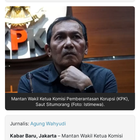
MULTIMEDIA
INDONESIA
Partner
Insight
Suara
Lens
Daily
Jalan
Idealita
Kita
Dinamikapost.com
Radar
Seedbacklink
NTB
Time
IDN
Jogja
Rakyat
News
Notice
Baru
Follow
Kabarbaru
Mantan Wakil Ketua Komisi Pemberantasan Korupsi (KPK),
Saut Situmorang (Foto: Istimewa).
Jurnalis:
Agung Wahyudi
Kabar Baru, Jakarta
– Mantan Wakil Ketua Komisi