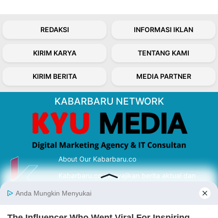
REDAKSI
INFORMASI IKLAN
KIRIM KARYA
TENTANG KAMI
KIRIM BERITA
MEDIA PARTNER
KABARBARU NETWORK
About Our Kabarbaru.co
Kabarbaru.co menyajikan berita aktual dan
inspiratif dari sudut pandang berbaik sangka
serta terverifikasi dari sumber yang tepat.
Follow Kabarbaru