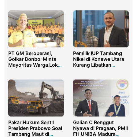
Rakyat Lewat Izin WPR
Tetapkan Tersangka
Penyelundupan Batu
Hitam
PT GM Beroperasi,
Pemilik IUP Tambang
Golkar Bonbol Minta
Nikel di Konawe Utara
Mayoritas Warga Lokal
Kurang Libatkan
Jadi Pekerja
Kontraktor Lokal
Pakar Hukum Sentil
Galian C Renggut
Presiden Prabowo Soal
Nyawa di Pragaan, PMII
Tambang Maut di
FH UNIBA Madura