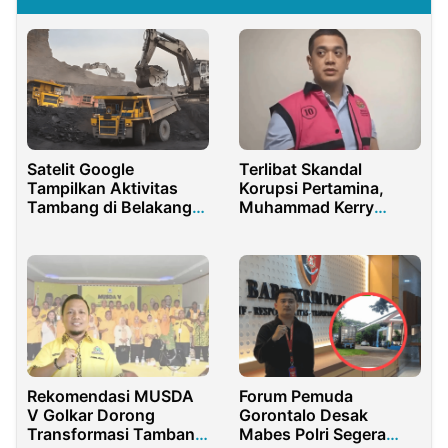
Satelit Google
Terlibat Skandal
Tampilkan Aktivitas
Korupsi Pertamina,
Tambang di Belakang
Muhammad Kerry
Kantor Bupati Sijunjung
Andrianto Resmi
Ditahan KPK
Rekomendasi MUSDA
Forum Pemuda
V Golkar Dorong
Gorontalo Desak
Transformasi Tambang
Mabes Polri Segera