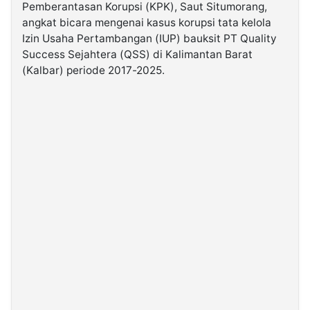
Pemberantasan Korupsi (KPK), Saut Situmorang,
angkat bicara mengenai kasus korupsi tata kelola
©
Izin Usaha Pertambangan (IUP) bauksit PT Quality
Kabarbaru.co
-
Success Sejahtera (QSS) di Kalimantan Barat
2026
(Kalbar) periode 2017-2025.
PT.
Kabarbaru
Media
Holding