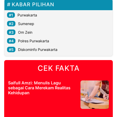
KABAR PILIHAN
Purwakarta
Sumenep
Om Zein
Polres Purwakarta
Diskominfo Purwakarta
CEK FAKTA
Saifull Amzi: Menulis Lagu
sebagai Cara Merekam Realitas
Kehidupan