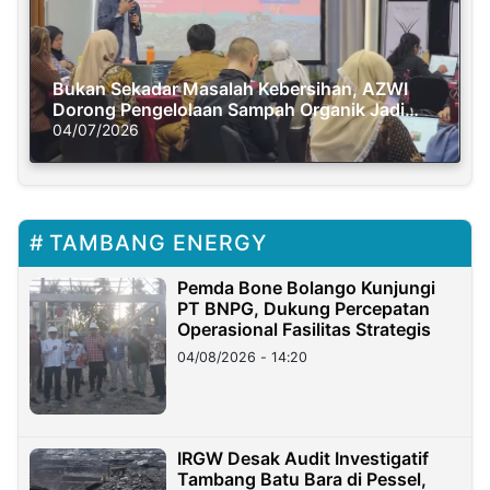
Bukan Sekadar Masalah Kebersihan, AZWI
Dorong Pengelolaan Sampah Organik Jadi
Solusi Krisis Iklim
04/07/2026
TAMBANG ENERGY
Pemda Bone Bolango Kunjungi
PT BNPG, Dukung Percepatan
Operasional Fasilitas Strategis
04/08/2026 - 14:20
IRGW Desak Audit Investigatif
Tambang Batu Bara di Pessel,