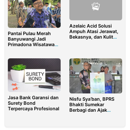
Azelaic Acid Solusi
Ampuh Atasi Jerawat,
Pantai Pulau Merah
Bekasnya, dan Kulit
Banyuwangi Jadi
Kusam
Primadona Wisatawan
Libur Lebaran 2025
Jasa Bank Garansi dan
Nisfu Sya’ban, BPRS
Surety Bond
Bhakti Sumekar
Terpercaya Profesional
Berbagi dan Ajak
Nasabah Bijak Kelola
Finansial