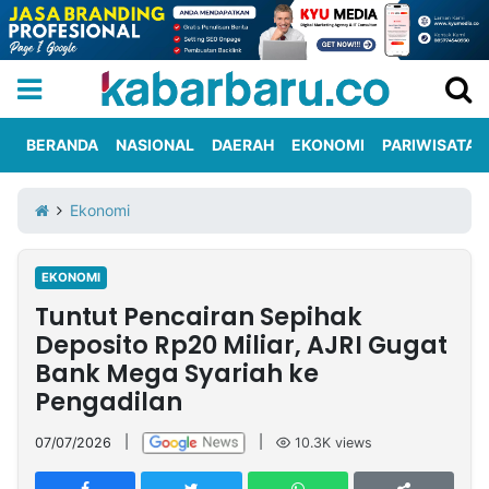
BERANDA
NASIONAL
DAERAH
EKONOMI
PARIWISATA
Informasi
KabarbaruTV
Kirim
Tentang
Ekonomi
Iklan
Berita
Kami
EKONOMI
Berita
Tuntut Pencairan Sepihak
Nasional
International
Olahraga
Entertainment
Daerah
Pariwisata
Kuliner
Kolom
Deposito Rp20 Miliar, AJRI Gugat
Bank Mega Syariah ke
Pengadilan
Network
07/07/2026
|
|
10.3K
views
PT
TREETAN