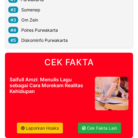
Sumenep
Om Zein
Polres Purwakarta
Diskominfo Purwakarta
CEK FAKTA
Saifull Amzi: Menulis Lagu
sebagai Cara Merekam Realitas
Kehidupan
Laporkan Hoaks
Cek Fakta Lain