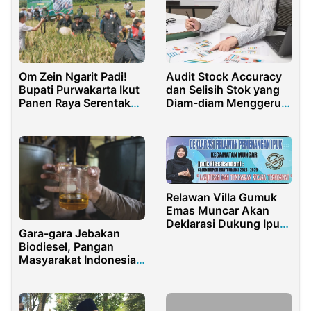
Audit Stock Accuracy
Om Zein Ngarit Padi!
dan Selisih Stok yang
Bupati Purwakarta Ikut
Diam-diam Menggerus
Panen Raya Serentak
Margin
Nasional
Relawan Villa Gumuk
Emas Muncar Akan
Deklarasi Dukung Ipuk
Gara-gara Jebakan
Fiestiandani di Pilbup
Biodiesel, Pangan
2024 Banyuwangi
Masyarakat Indonesia
Dikorbankan