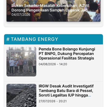
Bukan Sekadar Masalah Kebersihan, AZWI
Dorong Pengelolaan Sampah Organik Jadi
Solusi Krisis Iklim
04/07/2026
TAMBANG ENERGY
Pemda Bone Bolango Kunjungi
PT BNPG, Dukung Percepatan
Operasional Fasilitas Strategis
04/08/2026 - 14:20
IRGW Desak Audit Investigatif
Tambang Batu Bara di Pessel,
Soroti Legalitas IUP hingga
Stockpile
27/07/2026 - 20:21