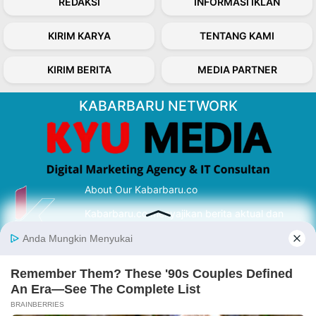
REDAKSI
INFORMASI IKLAN
KIRIM KARYA
TENTANG KAMI
KIRIM BERITA
MEDIA PARTNER
KABARBARU NETWORK
About Our Kabarbaru.co
Kabarbaru.co menyajikan berita aktual dan
inspiratif dari sudut pandang berbaik sangka
serta terverifikasi dari sumber yang tepat.
Follow Kabarbaru