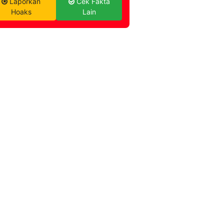
Laporkan
Cek Fakta
Hoaks
Lain