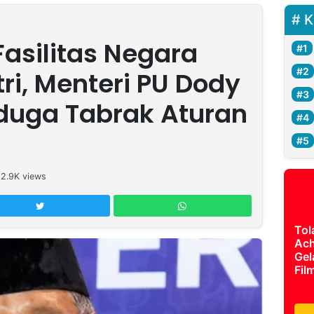
K
asilitas Negara
ri, Menteri PU Dody
duga Tabrak Aturan
12.9K
views
Tol
Ach
Gel
Fil