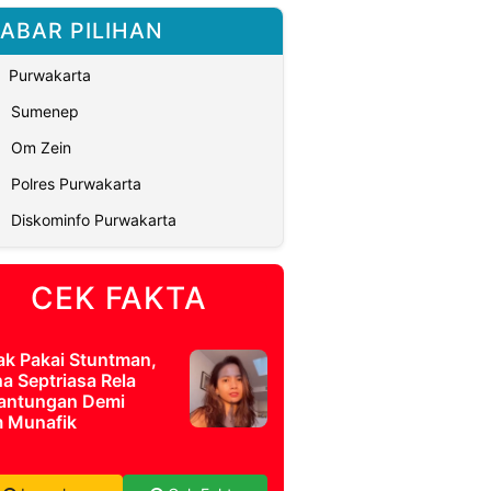
ABAR PILIHAN
Purwakarta
Sumenep
Om Zein
Polres Purwakarta
Diskominfo Purwakarta
CEK FAKTA
ak Pakai Stuntman,
a Septriasa Rela
antungan Demi
m Munafik