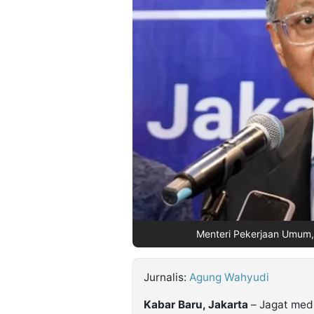
©
Kabarbaru.co
-
2026
PT.
Kabarbaru
Media
Holding
Menteri Pekerjaan Umum,
Jurnalis:
Agung Wahyudi
Kabar Baru, Jakarta
– Jagat medi