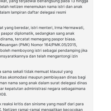
ikat, yang terjadwal berlangsung pada 13 hingga
etelah netizen menemukan nama istri dan anak
alam lampiran daftar delegasi resmi
t yang beredar, istri menteri, Irma Hermawati,
 paspor diplomatik, sedangkan sang anak
idirama, tercatat memegang paspor biasa.
i Keuangan (PMK) Nomor 164/PMK.05/2015,
boleh memboyong istri sebagai pendamping jika
ensyaratkannya dan telah mengantongi izin
 sama sekali tidak memuat klausul yang
itas akomodasi maupun pembiayaan dinas bagi
man nama sang anak dalam surat delegasi dinas
ggar kepatutan administrasi negara sebagaimana
008.
reaksi kritis dan sinisme yang masif dari para
X. Netizen ramai-ramai mengaitkan kecocokan