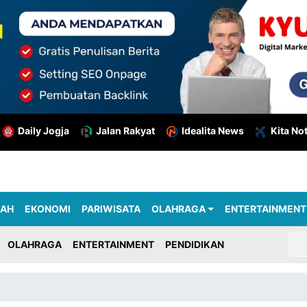
Daily Jogja
Jalan Rakyat
Idealita News
Kita No
RAH
EKONOMI
PARIWISATA
OLAHRAGA
ENTERTAINMENT
OLAHRAGA
ENTERTAINMENT
PENDIDIKAN