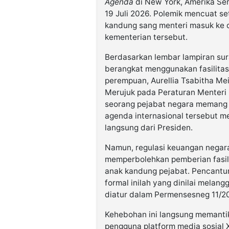
Agenda
di New York, Amerika Ser
19 Juli 2026. Polemik mencuat s
kandung sang menteri masuk ke d
kementerian tersebut.
Berdasarkan lembar lampiran sura
berangkat menggunakan fasilitas
perempuan, Aurellia Tsabitha Me
Merujuk pada Peraturan Menter
seorang pejabat negara memang 
agenda internasional tersebut m
langsung dari Presiden.
Namun, regulasi keuangan negara
memperbolehkan pemberian fasil
anak kandung pejabat. Pencantu
formal inilah yang dinilai melan
diatur dalam Permensesneg 11/2
Kehebohan ini langsung memantik 
pengguna platform media sosial 