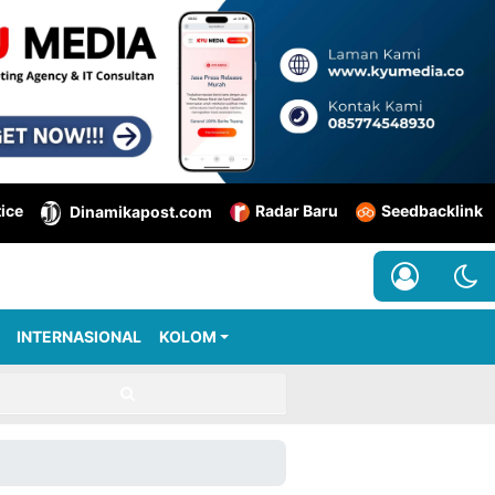
tice
Radar Baru
Seedbacklink
Dinamikapost.com
INTERNASIONAL
KOLOM