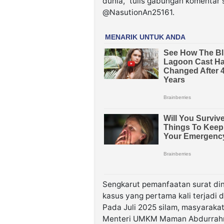
dunia,” tulis gabungan komentar
@NasutionAn25161.
Sengkarut pemanfaatan surat din
kasus yang pertama kali terjadi
Pada Juli 2025 silam, masyarakat
Menteri UMKM Maman Abdurrahma