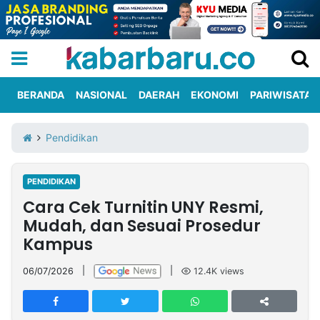
BERANDA
NASIONAL
DAERAH
EKONOMI
PARIWISATA
Informasi
KabarbaruTV
Kirim
Tentang
Pendidikan
Iklan
Berita
Kami
PENDIDIKAN
Berita
Cara Cek Turnitin UNY Resmi,
Nasional
International
Olahraga
Entertainment
Daerah
Pariwisata
Kuliner
Kolom
Mudah, dan Sesuai Prosedur
Kampus
Network
06/07/2026
|
|
12.4K
views
PT
TREETAN