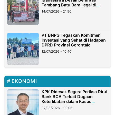
Mahasiswa Desak Berantas
Tambang Batu Bara Ilegal di
Lampung
14/07/2026 - 21:50
PT BNPG Tegaskan Komitmen
Investasi yang Sehat di Hadapan
DPRD Provinsi Gorontalo
12/07/2026 - 10:40
EKONOMI
KPK Didesak Segera Periksa Dirut
Bank BCA Terkait Dugaan
Keterlibatan dalam Kasus
Hilangnya Dana Nasabah Rp2,58
07/08/2026 - 09:06
Miliar