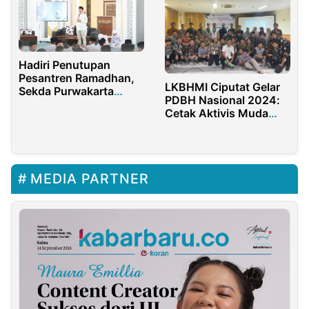
Otonomi dan Akses
Sumber Daya sebagai
Tantangan Utama
Hadiri Penutupan
Pesantren Ramadhan,
LKBHMI Ciputat Gelar
Sekda Purwakarta
PDBH Nasional 2024:
Tekankan Pentingnya
Cetak Aktivis Muda
Akhlak dan Kepedulian
dan Merawat
Sosial
Demokrasi
MEDIA PARTNER