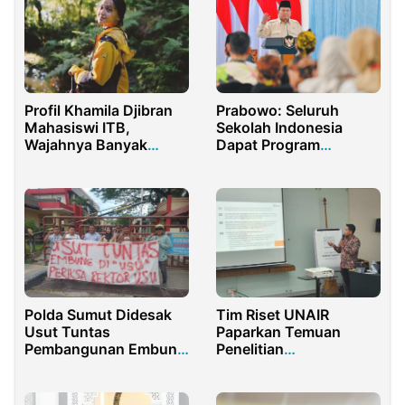
Profil Khamila Djibran
Prabowo: Seluruh
Mahasiswi ITB,
Sekolah Indonesia
Wajahnya Banyak
Dapat Program
Muncul di Kartu
Digitalisasi
Peserta UTBK SNBT
2025
Polda Sumut Didesak
Tim Riset UNAIR
Usut Tuntas
Paparkan Temuan
Pembangunan Embung
Penelitian
di Kampus II USU
Pemberdayaan
Perempuan di
Indonesia, Soroti