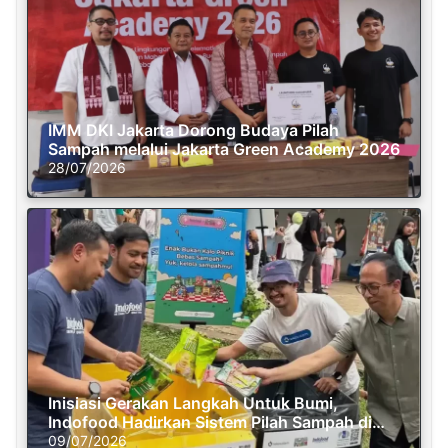
IMM DKI Jakarta Dorong Budaya Pilah
Sampah melalui Jakarta Green Academy 2026
28/07/2026
Inisiasi Gerakan Langkah Untuk Bumi,
Indofood Hadirkan Sistem Pilah Sampah di
Semasa Piknik
09/07/2026