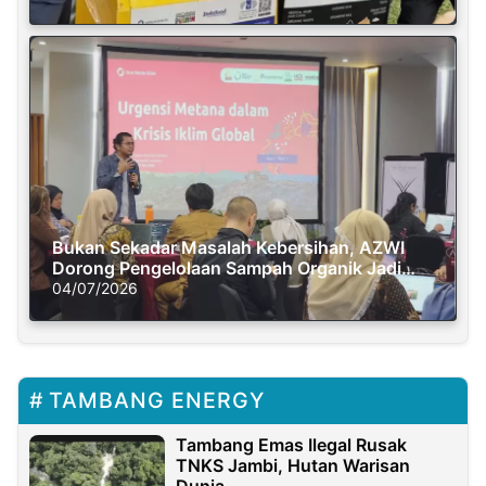
Bukan Sekadar Masalah Kebersihan, AZWI
Dorong Pengelolaan Sampah Organik Jadi
Solusi Krisis Iklim
04/07/2026
TAMBANG ENERGY
Tambang Emas Ilegal Rusak
TNKS Jambi, Hutan Warisan