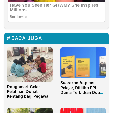
BACA JUGA
Suarakan Aspirasi
Doughmart Gelar
Pelajar, Ditlitka PPI
Pelatihan Donat
Dunia Terbitkan Dua
Kentang bagi Pegawai
Buku Sekaligus
Muda, dari
Pengetahuan Gizi
hingga Seni Dekorasi