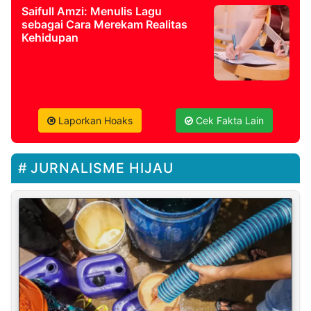
Saifull Amzi: Menulis Lagu
sebagai Cara Merekam Realitas
Kehidupan
Laporkan Hoaks
Cek Fakta Lain
JURNALISME HIJAU