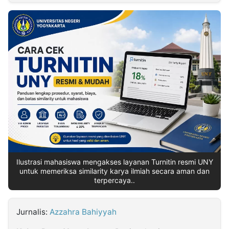
MULTIMEDIA
INDONESIA
Partner
Insight
Suara
Lens
Daily
Jalan
Idealita
Kita
Radar
Seedbacklink
NTB
Time
IDN
Jogja
Rakyat
News
Notice
Baru
Follow
Kabarbaru
Ilustrasi mahasiswa mengakses layanan Turnitin resmi UNY
untuk memeriksa similarity karya ilmiah secara aman dan
terpercaya..
Jurnalis:
Azzahra Bahiyyah