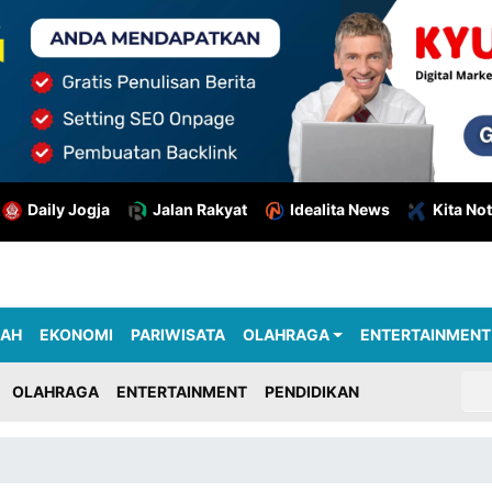
Daily Jogja
Jalan Rakyat
Idealita News
Kita Not
RAH
EKONOMI
PARIWISATA
OLAHRAGA
ENTERTAINMENT
OLAHRAGA
ENTERTAINMENT
PENDIDIKAN