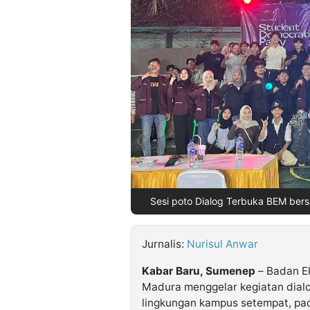
©
Kabarbaru.co
-
2026
PT.
Kabarbaru
Media
Holding
Sesi poto Dialog Terbuka BEM bers
Jurnalis:
Nurisul Anwar
Kabar Baru, Sumenep
– Badan Ek
Madura menggelar kegiatan dial
lingkungan kampus setempat, pa