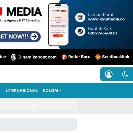
ice
Radar Baru
Seedbacklink
Dinamikapost.com
INTERNASIONAL
KOLOM