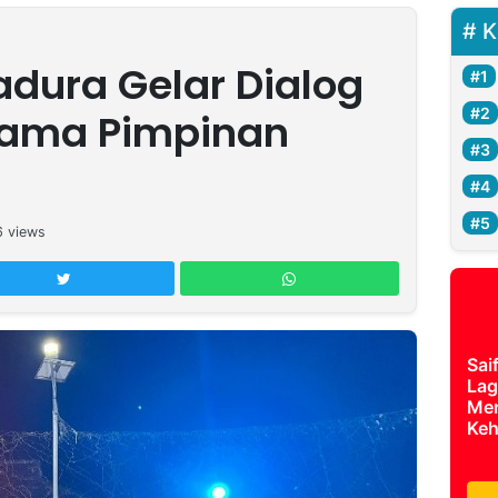
K
dura Gelar Dialog
sama Pimpinan
6
views
Sai
Lag
Mer
Keh