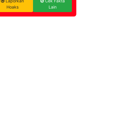
Laporkan
Cek Fakta
Hoaks
Lain