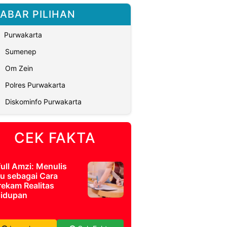
ABAR PILIHAN
Purwakarta
Sumenep
Om Zein
Polres Purwakarta
Diskominfo Purwakarta
CEK FAKTA
full Amzi: Menulis
u sebagai Cara
ekam Realitas
idupan