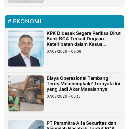
EKONOMI
KPK Didesak Segera Periksa Dirut
Bank BCA Terkait Dugaan
Keterlibatan dalam Kasus
Hilangnya Dana Nasabah Rp2,58
07/08/2026 - 09:06
Miliar
Biaya Operasional Tambang
Terus Membengkak? Ternyata Ini
yang Jadi Akar Masalahnya
07/08/2026 - 00:15
PT Paramitra Alfa Sekuritas dan
Sejumlah Nasabah Tuntut BCA