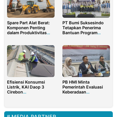
PT Bumi Suksesindo
Spare Part Alat Berat:
Tetapkan Penerima
Komponen Penting
Bantuan Program
dalam Produktivitas
Pendidikan Beasiswa
Proyek
2024
Efisiensi Konsumsi
PB HMI Minta
Listrik, KAI Daop 3
Pemerintah Evaluasi
Cirebon
Keberadaan
Implementasikan PLTS
Greenpeace Indonesia
di Stasiun Cirebon
MEDIA PARTNER