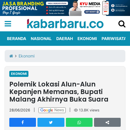
BERANDA
NASIONAL
DAERAH
EKONOMI
PARIWISATA
Informasi
KabarbaruTV
Kirim
Tentang
Ekonomi
Iklan
Berita
Kami
EKONOMI
Berita
Polemik Lokasi Alun-Alun
Nasional
International
Olahraga
Entertainment
Daerah
Pariwisata
Kuliner
Kolom
Kepanjen Memanas, Bupati
Malang Akhirnya Buka Suara
Network
28/06/2026
|
|
13.8K
views
PT
TREETAN