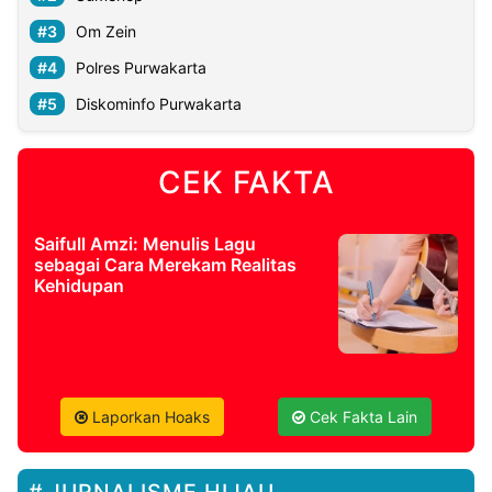
Om Zein
Polres Purwakarta
Diskominfo Purwakarta
CEK FAKTA
Saifull Amzi: Menulis Lagu
sebagai Cara Merekam Realitas
Kehidupan
Laporkan Hoaks
Cek Fakta Lain