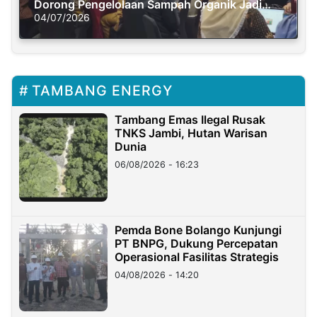
Dorong Pengelolaan Sampah Organik Jadi
Solusi Krisis Iklim
04/07/2026
TAMBANG ENERGY
Tambang Emas Ilegal Rusak
TNKS Jambi, Hutan Warisan
Dunia
06/08/2026 - 16:23
Pemda Bone Bolango Kunjungi
PT BNPG, Dukung Percepatan
Operasional Fasilitas Strategis
04/08/2026 - 14:20