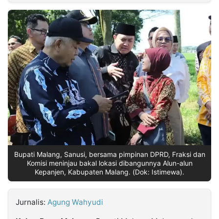
MULTIMEDIA
INDONESIA
Partner
Insight
Suara
Lens
Daily
Jalan
Idealita
Kita
Radar
Seedbacklink
NTB
Time
IDN
Jogja
Rakyat
News
Notice
Baru
Follow
Kabarbaru
Bupati Malang, Sanusi, bersama pimpinan DPRD, Fraksi dan
Komisi meninjau bakal lokasi dibangunnya Alun-alun
Kepanjen, Kabupaten Malang. (Dok: Istimewa).
Jurnalis:
Agung Wahyudi