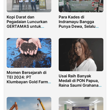
Kopi Darat dan
Para Kades di
Pegadaian Luncurkan
Indramayu Bangga
GERTAMAS untuk
Punya Dewa, Selalu
Petani Muda
Hadir Membangun
Desa
Momen Bersejarah di
Usai Raih Banyak
TEI 2024: PT
Medali di PON Papua,
Klumbayan Gold Farm
Raina Saumi Grahana
Sukses Bawa Lada
Umumkan Pensiun
Hitam Asli Lampung ke
Pasar Internasional