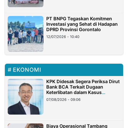
PT BNPG Tegaskan Komitmen
Investasi yang Sehat di Hadapan
DPRD Provinsi Gorontalo
12/07/2026 - 10:40
EKONOMI
KPK Didesak Segera Periksa Dirut
Bank BCA Terkait Dugaan
Keterlibatan dalam Kasus
Hilangnya Dana Nasabah Rp2,58
07/08/2026 - 09:06
Miliar
Biaya Operasional Tambang