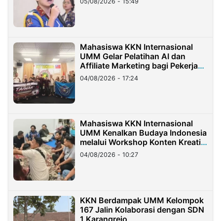
05/08/2026 - 15:49
Mahasiswa KKN Internasional
UMM Gelar Pelatihan AI dan
Affiliate Marketing bagi Pekerja
Migran Indonesia di Taiwan
04/08/2026 - 17:24
Mahasiswa KKN Internasional
UMM Kenalkan Budaya Indonesia
melalui Workshop Konten Kreatif
di Taiwan
04/08/2026 - 10:27
KKN Berdampak UMM Kelompok
167 Jalin Kolaborasi dengan SDN
1 Karangrejo