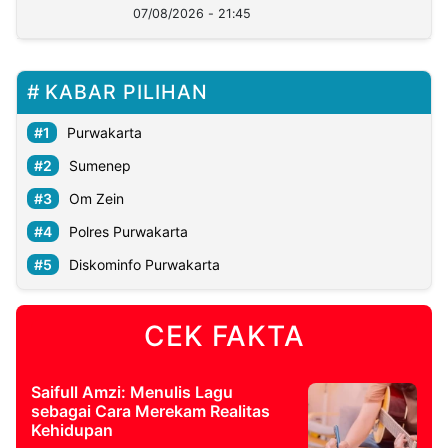
07/08/2026 - 21:45
KABAR PILIHAN
Purwakarta
Sumenep
Om Zein
Polres Purwakarta
Diskominfo Purwakarta
CEK FAKTA
Saifull Amzi: Menulis Lagu
sebagai Cara Merekam Realitas
Kehidupan