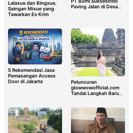
PT Bumi Suksesindo
Lalaxue dan Bingxue,
Paving Jalan di Desa
Saingan Mixue yang
Kandangan
Tawarkan Es Krim
Pesanggaran
Banyuwangi
5 Rekomendasi Jasa
Pemasangan Access
Door di Jakarta
Peluncuran
glowwowofficial.com
Tandai Langkah Baru
Glow-Wow