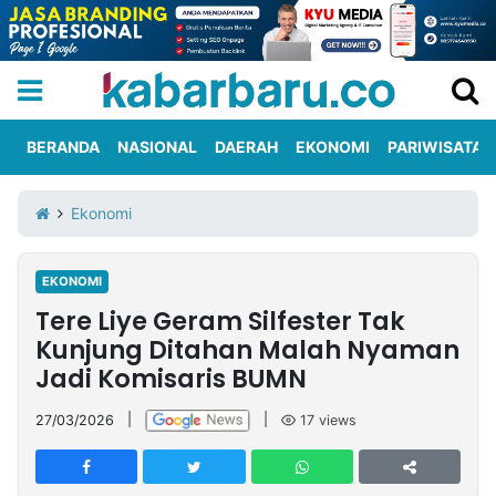
BERANDA
NASIONAL
DAERAH
EKONOMI
PARIWISATA
Informasi
KabarbaruTV
Kirim
Tentang
Ekonomi
Iklan
Berita
Kami
EKONOMI
Berita
Tere Liye Geram Silfester Tak
Nasional
International
Olahraga
Entertainment
Daerah
Pariwisata
Kuliner
Kolom
Kunjung Ditahan Malah Nyaman
Jadi Komisaris BUMN
Network
27/03/2026
|
|
17
views
PT
TREETAN