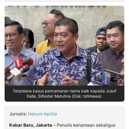
MULTIMEDIA
INDONESIA
Partner
Insight
Suara
Lens
Daily
Jalan
Idealita
Kita
Dinamikapost.com
Radar
Seedbacklink
NTB
Time
IDN
Jogja
Rakyat
News
Notice
Baru
Follow
Kabarbaru
Terpidana kasus pencemaran nama baik kepada Jusuf
Kalla, Silfester Matutina (Dok: Istimewa).
Jurnalis:
Hanum Aprilia
Kabar Baru, Jakarta
– Penulis kenamaan sekaligus