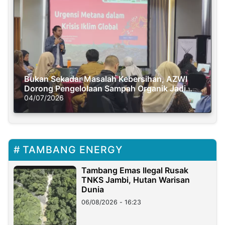
Bukan Sekadar Masalah Kebersihan, AZWI
Dorong Pengelolaan Sampah Organik Jadi
Solusi Krisis Iklim
04/07/2026
TAMBANG ENERGY
Tambang Emas Ilegal Rusak
TNKS Jambi, Hutan Warisan
Dunia
06/08/2026 - 16:23