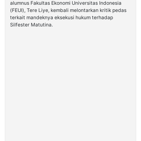
alumnus Fakultas Ekonomi Universitas Indonesia
(FEUI), Tere Liye, kembali melontarkan kritik pedas
©
terkait mandeknya eksekusi hukum terhadap
Kabarbaru.co
-
Silfester Matutina.
2026
PT.
Kabarbaru
Media
Holding