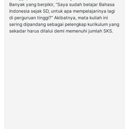
Banyak yang berpikir, “Saya sudah belajar Bahasa
Indonesia sejak SD, untuk apa mempelajarinya lagi
©
di perguruan tinggi?” Akibatnya, mata kuliah ini
Kabarbaru.co
-
sering dipandang sebagai pelengkap kurikulum yang
2026
sekadar harus dilalui demi memenuhi jumlah SKS.
PT.
Kabarbaru
Media
Holding