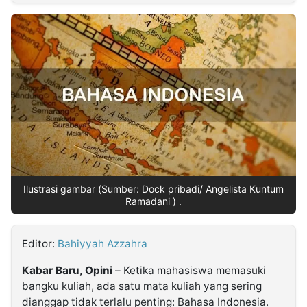
MULTIMEDIA
INDONESIA
Partner
Insight
Suara
Lens
Daily
Jalan
Idealita
Kita
Dinamikapost.com
Radar
Seedbacklink
NTB
Time
IDN
Jogja
Rakyat
News
Notice
Baru
Follow
Kabarbaru
Ilustrasi gambar (Sumber: Dock pribadi/ Angelista Kuntum
Ramadani ) .
Editor:
Bahiyyah Azzahra
Kabar Baru, Opini
– Ketika mahasiswa memasuki
bangku kuliah, ada satu mata kuliah yang sering
dianggap tidak terlalu penting: Bahasa Indonesia.