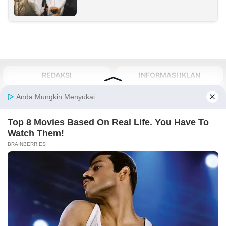
REDAKSI
INFORMASI IKLAN
KIRIM KARYA
TENTANG KAMI
KIRIM BERITA
MEDIA PARTNER
KABARBARU NETWORK
About Our Kabarbaru.co