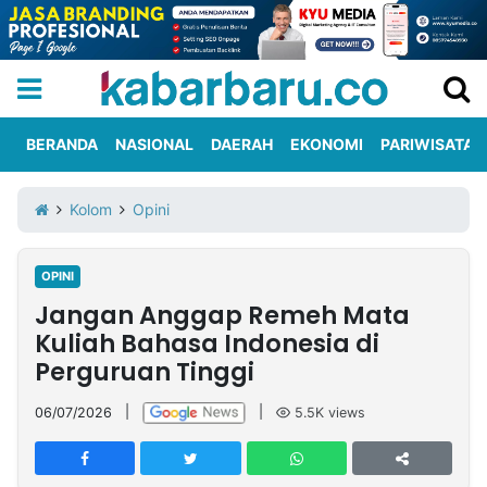
BERANDA
NASIONAL
DAERAH
EKONOMI
PARIWISATA
Informasi
KabarbaruTV
Kirim
Tentang
Kolom
Opini
Iklan
Berita
Kami
OPINI
Berita
Jangan Anggap Remeh Mata
Nasional
International
Olahraga
Entertainment
Daerah
Pariwisata
Kuliner
Kolom
Kuliah Bahasa Indonesia di
Perguruan Tinggi
Network
06/07/2026
|
|
5.5K
views
PT
TREETAN