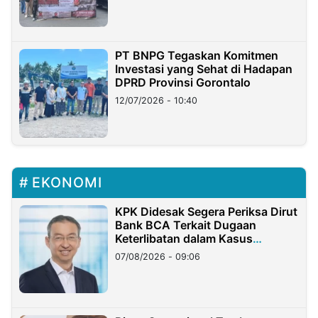
PT BNPG Tegaskan Komitmen
Investasi yang Sehat di Hadapan
DPRD Provinsi Gorontalo
12/07/2026 - 10:40
EKONOMI
KPK Didesak Segera Periksa Dirut
Bank BCA Terkait Dugaan
Keterlibatan dalam Kasus
Hilangnya Dana Nasabah Rp2,58
07/08/2026 - 09:06
Miliar