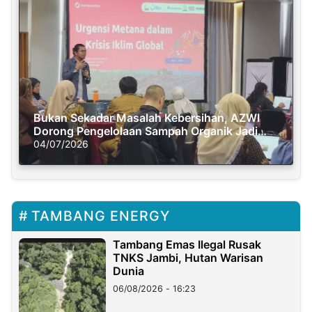
Bukan Sekadar Masalah Kebersihan, AZWI
Dorong Pengelolaan Sampah Organik Jadi
Solusi Krisis Iklim
04/07/2026
TAMBANG ENERGY
Tambang Emas Ilegal Rusak
TNKS Jambi, Hutan Warisan
Dunia
06/08/2026 - 16:23