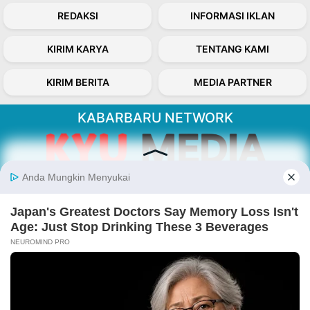
REDAKSI
INFORMASI IKLAN
KIRIM KARYA
TENTANG KAMI
KIRIM BERITA
MEDIA PARTNER
KABARBARU NETWORK
About Our Kabarbaru.co
Kabarbaru.co menyajikan berita aktual dan
inspiratif dari sudut pandang berbaik sangka
serta terverifikasi dari sumber yang tepat.
Follow Kabarbaru