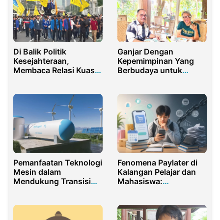
Di Balik Politik
Ganjar Dengan
Kesejahteraan,
Kepemimpinan Yang
Membaca Relasi Kuasa
Berbudaya untuk
Negara
Kesejahteraan Rakyat
Pemanfaatan Teknologi
Fenomena Paylater di
Mesin dalam
Kalangan Pelajar dan
Mendukung Transisi
Mahasiswa:
Energi Bersih
Kemudahan atau Jerat
Utang?