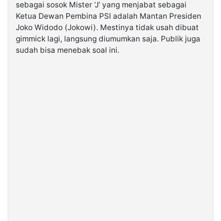
sebagai sosok Mister ‘J’ yang menjabat sebagai
Ketua Dewan Pembina PSI adalah Mantan Presiden
©
Joko Widodo (Jokowi). Mestinya tidak usah dibuat
Kabarbaru.co
-
gimmick lagi, langsung diumumkan saja. Publik juga
2026
sudah bisa menebak soal ini.
PT.
Kabarbaru
Media
Holding