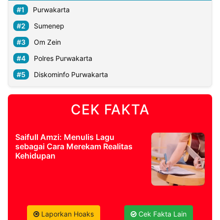
Purwakarta
Sumenep
Om Zein
Polres Purwakarta
Diskominfo Purwakarta
CEK FAKTA
Saifull Amzi: Menulis Lagu
sebagai Cara Merekam Realitas
Kehidupan
Laporkan Hoaks
Cek Fakta Lain