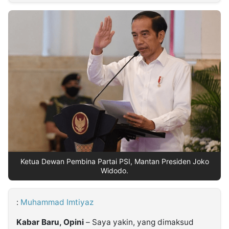
MULTIMEDIA
INDONESIA
Partner
Insight
Suara
Lens
Daily
Jalan
Idealita
Kita
Dinamikapost.com
Radar
Seedbacklink
NTB
Time
IDN
Jogja
Rakyat
News
Notice
Baru
Follow
Kabarbaru
Ketua Dewan Pembina Partai PSI, Mantan Presiden Joko
Widodo.
:
Muhammad Imtiyaz
Kabar Baru, Opini
– Saya yakin, yang dimaksud