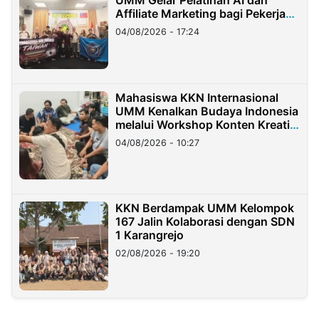
UMM Gelar Pelatihan AI dan
Affiliate Marketing bagi Pekerja
Migran Indonesia di Taiwan
04/08/2026 - 17:24
Mahasiswa KKN Internasional
UMM Kenalkan Budaya Indonesia
melalui Workshop Konten Kreatif
di Taiwan
04/08/2026 - 10:27
KKN Berdampak UMM Kelompok
167 Jalin Kolaborasi dengan SDN
1 Karangrejo
02/08/2026 - 19:20