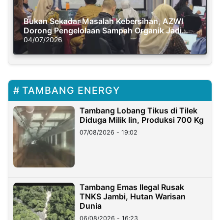
Bukan Sekadar Masalah Kebersihan, AZWI
Dorong Pengelolaan Sampah Organik Jadi
Solusi Krisis Iklim
04/07/2026
TAMBANG ENERGY
Tambang Lobang Tikus di Tilek
Diduga Milik Iin, Produksi 700 Kg
07/08/2026 - 19:02
Tambang Emas Ilegal Rusak
TNKS Jambi, Hutan Warisan
Dunia
06/08/2026 - 16:23