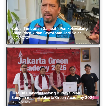
Solusi Timbunan Sampah, Pemkot Malang
Sulap Plastik dan Styrofoam Jadi Solar
30/07/2026
IMM DKI Jakarta Dorong Budaya Pilah
Sampah melalui Jakarta Green Academy 2026
28/07/2026