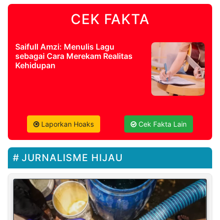
CEK FAKTA
Saifull Amzi: Menulis Lagu
sebagai Cara Merekam Realitas
Kehidupan
Laporkan Hoaks
Cek Fakta Lain
JURNALISME HIJAU