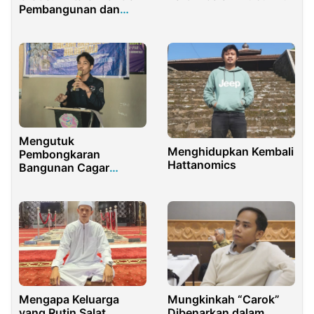
Pembangunan dan
Kapasitas Administrasi
Mengutuk
Menghidupkan Kembali
Pembongkaran
Hattanomics
Bangunan Cagar
Budaya di Kota
Gorontalo: Sebuah
Kejahatan terhadap
Ingatan Kolektif
Mengapa Keluarga
Mungkinkah “Carok”
yang Rutin Salat
Dibenarkan dalam