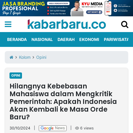
BERANDA
NASIONAL
DAERAH
EKONOMI
PARIWISATA
Informasi
KabarbaruTV
Kirim
Tentang
Kolom
Opini
Iklan
Berita
Kami
OPINI
Berita
Hilangnya Kebebasan
Nasional
International
Olahraga
Entertainment
Daerah
Pariwisata
Kuliner
Kolom
Mahasiswa dalam Mengkritik
Pemerintah: Apakah Indonesia
Akan Kembali ke Masa Orde
Network
Baru?
PT
TREETAN
30/10/2024
|
|
6
views