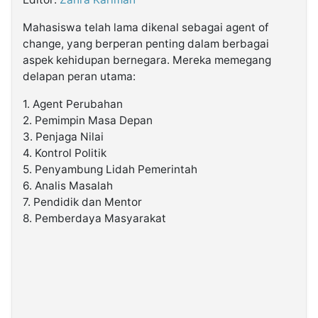
Mahasiswa telah lama dikenal sebagai agent of
©
change, yang berperan penting dalam berbagai
Kabarbaru.co
-
aspek kehidupan bernegara. Mereka memegang
2026
delapan peran utama:
PT.
1.
Agent Perubahan
Kabarbaru
2.
Pemimpin Masa Depan
Media
Holding
3.
Penjaga Nilai
4.
Kontrol Politik
5.
Penyambung Lidah Pemerintah
6.
Analis Masalah
7.
Pendidik dan Mentor
8.
Pemberdaya Masyarakat