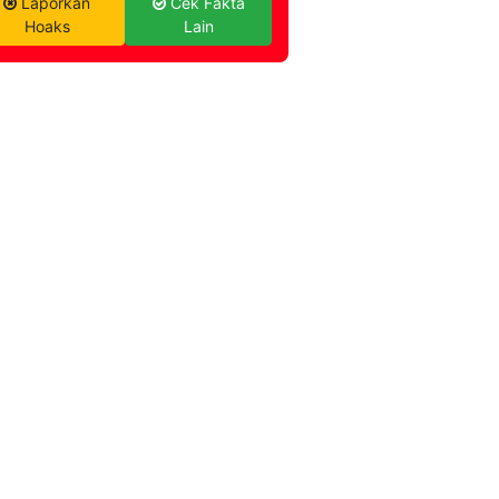
Laporkan
Cek Fakta
Hoaks
Lain