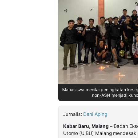
©
Kabarbaru.co
-
2026
PT.
Kabarbaru
Media
Holding
Mahasiswa menilai peningkatan keseja
non-ASN menjadi kunci
Jurnalis:
Deni Aping
Kabar Baru, Malang
– Badan Ekse
Utomo (UIBU) Malang mendesak 