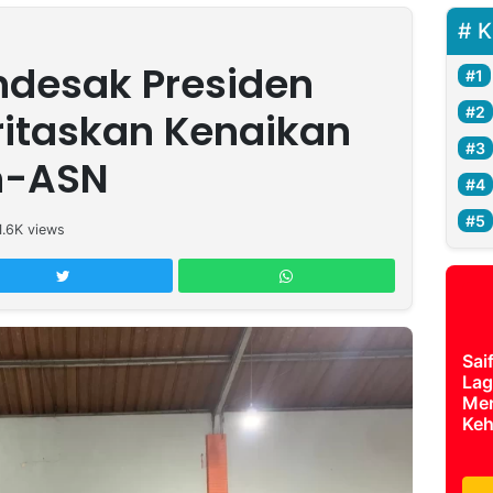
K
ndesak Presiden
ritaskan Kenaikan
n-ASN
1.6K
views
Sai
Lag
Mer
Keh