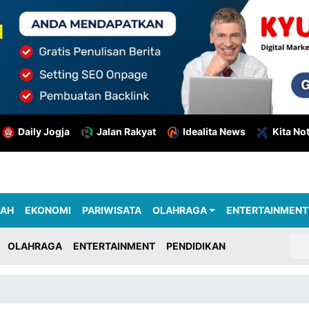
Daily Jogja
Jalan Rakyat
Idealita News
Kita No
RAH
EKONOMI
PARIWISATA
OLAHRAGA
ENTERTAINMENT
OLAHRAGA
ENTERTAINMENT
PENDIDIKAN