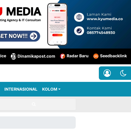
tice
Radar Baru
Seedbacklink
Dinamikapost.com
INTERNASIONAL
KOLOM