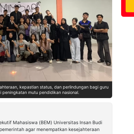
hteraan, kepastian status, dan perlindungan bagi guru
 peningkatan mutu pendidikan nasional.
kutif Mahasiswa (BEM) Universitas Insan Budi
pemerintah agar menempatkan kesejahteraan