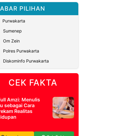
ABAR PILIHAN
Purwakarta
Sumenep
Om Zein
Polres Purwakarta
Diskominfo Purwakarta
CEK FAKTA
full Amzi: Menulis
u sebagai Cara
ekam Realitas
idupan