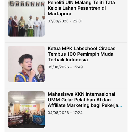
Peneliti UIN Malang Teliti Tata
Kelola Lahan Pesantren di
Martapura
07/08/2026 - 22:01
Ketua MPK Labschool Ciracas
Tembus 100 Pemimpin Muda
Terbaik Indonesia
05/08/2026 - 15:49
Mahasiswa KKN Internasional
UMM Gelar Pelatihan AI dan
Affiliate Marketing bagi Pekerja
Migran Indonesia di Taiwan
04/08/2026 - 17:24