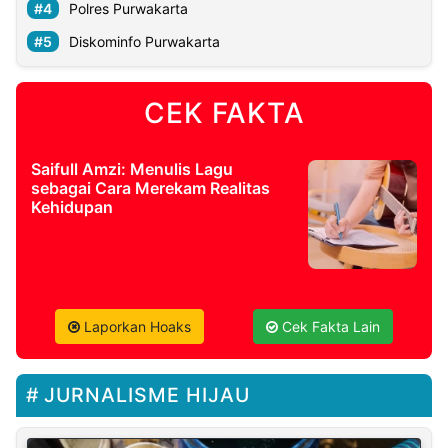
Polres Purwakarta
Diskominfo Purwakarta
CEK FAKTA
Saifull Amzi: Menulis Lagu
sebagai Cara Merekam Realitas
Kehidupan
Laporkan Hoaks
Cek Fakta Lain
JURNALISME HIJAU