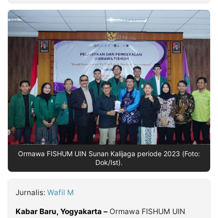
MULTIMEDIA
INDONESIA
Partner
Insight
Suara
Lens
Daily
Jalan
Idealita
Kita
Dinamikapost.com
Radar
Seedbacklink
NTB
Time
IDN
Jogja
Rakyat
News
Notice
Baru
Follow
Kabarbaru
Ormawa FISHUM UIN Sunan Kalijaga periode 2023 (Foto:
Dok/Ist).
Jurnalis:
Wafil M
Kabar Baru, Yogyakarta –
Ormawa FISHUM UIN