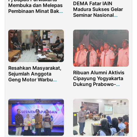
DEMA Fatar IAIN
Membuka dan Melepas
Madura Sukses Gelar
Pembinaan Minat Bakat
Seminar Nasional
& Kreativitas Pelajar
Tentang Pendidikan
Resahkan Masyarakat,
Ribuan Alumni Aktivis
Sejumlah Anggota
Cipayung Yogyakarta
Geng Motor Warbu
Dukung Prabowo-
Diamankan Polsek Kota
Gibran
Purwakarta