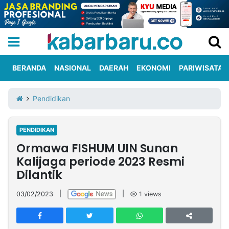
BERANDA
NASIONAL
DAERAH
EKONOMI
PARIWISATA
Informasi
KabarbaruTV
Kirim
Tentang
Pendidikan
Iklan
Berita
Kami
PENDIDIKAN
Berita
Ormawa FISHUM UIN Sunan
Nasional
International
Olahraga
Entertainment
Daerah
Pariwisata
Kuliner
Kolom
Kalijaga periode 2023 Resmi
Dilantik
Network
03/02/2023
|
|
1
views
PT
TREETAN