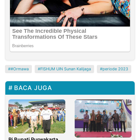
#Ormawa
FISHUM UIN Sunan Kalijaga
periode 2023
BACA JUGA
Pj Bupati Purwakarta