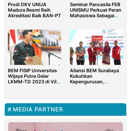
Prodi DKV UNIJA
Seminar Pancasila FEB
Madura Resmi Raih
UNISMU Perkuat Peran
Akreditasi Baik BAN-PT
Mahasiswa Sebagai
Agen Perubahan
BEM FISIP Universitas
Aliansi BEM Surabaya
Wijaya Putra Gelar
Kukuhkan
LKMM-TD 2023 di Villa
Kepengurusan,
Pacet Mojokerto
Luncurkan Buku
Reformasi Belum Usai
MEDIA PARTNER