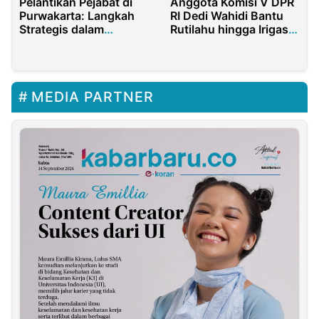
Pelantikan Pejabat di
Anggota Komisi V DPR
Purwakarta: Langkah
RI Dedi Wahidi Bantu
Strategis dalam
Rutilahu hingga Irigasi
Mengisi Kekosongan
di Indramayu Jawa
Jabatan
Barat
MEDIA PARTNER