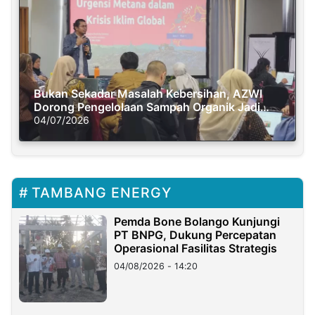
Bukan Sekadar Masalah Kebersihan, AZWI
Dorong Pengelolaan Sampah Organik Jadi
Solusi Krisis Iklim
04/07/2026
TAMBANG ENERGY
Pemda Bone Bolango Kunjungi
PT BNPG, Dukung Percepatan
Operasional Fasilitas Strategis
04/08/2026 - 14:20