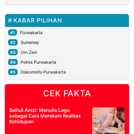
KABAR PILIHAN
Purwakarta
Sumenep
Om Zein
Polres Purwakarta
Diskominfo Purwakarta
CEK FAKTA
Saifull Amzi: Menulis Lagu
sebagai Cara Merekam Realitas
Kehidupan