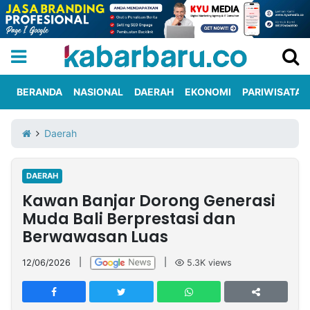
BERANDA
NASIONAL
DAERAH
EKONOMI
PARIWISATA
Informasi
KabarbaruTV
Kirim
Tentang
Daerah
Iklan
Berita
Kami
DAERAH
Berita
Kawan Banjar Dorong Generasi
Nasional
International
Olahraga
Entertainment
Daerah
Pariwisata
Kuliner
Kolom
Muda Bali Berprestasi dan
Berwawasan Luas
Network
12/06/2026
|
|
5.3K
views
PT
TREETAN