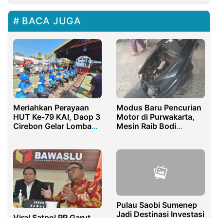
BACA JUGA
Meriahkan Perayaan
Modus Baru Pencurian
HUT Ke-79 KAI, Daop 3
Motor di Purwakarta,
Cirebon Gelar Lomba
Mesin Raib Bodi
Tarik Lokomotif
Dirusak
Pulau Saobi Sumenep
Jadi Destinasi Investasi
Viral Satpol PP Garut