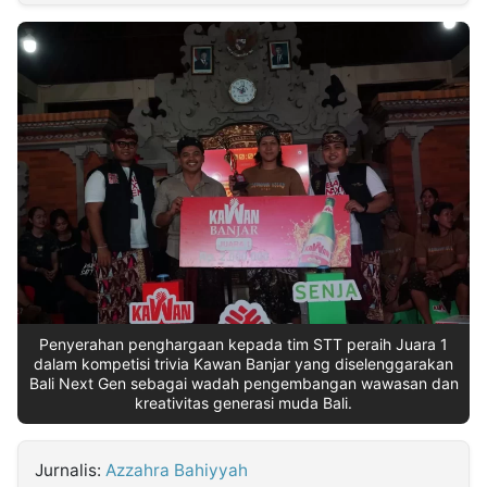
MULTIMEDIA
INDONESIA
Partner
Insight
Suara
Lens
Daily
Jalan
Idealita
Kita
Dinamikapost.com
Radar
Seedbacklink
NTB
Time
IDN
Jogja
Rakyat
News
Notice
Baru
Follow
Kabarbaru
Penyerahan penghargaan kepada tim STT peraih Juara 1
dalam kompetisi trivia Kawan Banjar yang diselenggarakan
Bali Next Gen sebagai wadah pengembangan wawasan dan
kreativitas generasi muda Bali.
Jurnalis:
Azzahra Bahiyyah