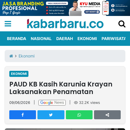
BERANDA
NASIONAL
DAERAH
EKONOMI
PARIWISATA
Informasi
KabarbaruTV
Kirim
Tentang
Ekonomi
Iklan
Berita
Kami
EKONOMI
Berita
PAUD KB Kasih Karunia Krayan
Nasional
International
Olahraga
Entertainment
Daerah
Pariwisata
Kuliner
Kolom
Laksanakan Penamatan
09/06/2026
|
|
32.2K
views
Network
PT
TREETAN