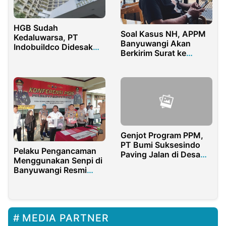
HGB Sudah
Soal Kasus NH, APPM
Kedaluwarsa, PT
Banyuwangi Akan
Indobuildco Didesak
Berkirim Surat ke
Kosongkan Hotel
Presiden Prabowo
Sultan
Genjot Program PPM,
PT Bumi Suksesindo
Pelaku Pengancaman
Paving Jalan di Desa
Menggunakan Senpi di
Kandangan
Banyuwangi Resmi
Pesanggaran
Ditahan
Banyuwangi
MEDIA PARTNER