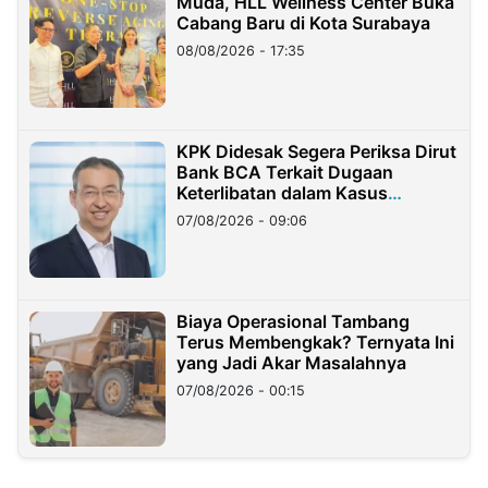
Muda, HLL Wellness Center Buka
Cabang Baru di Kota Surabaya
08/08/2026 - 17:35
KPK Didesak Segera Periksa Dirut
Bank BCA Terkait Dugaan
Keterlibatan dalam Kasus
Hilangnya Dana Nasabah Rp2,58
07/08/2026 - 09:06
Miliar
Biaya Operasional Tambang
Terus Membengkak? Ternyata Ini
yang Jadi Akar Masalahnya
07/08/2026 - 00:15