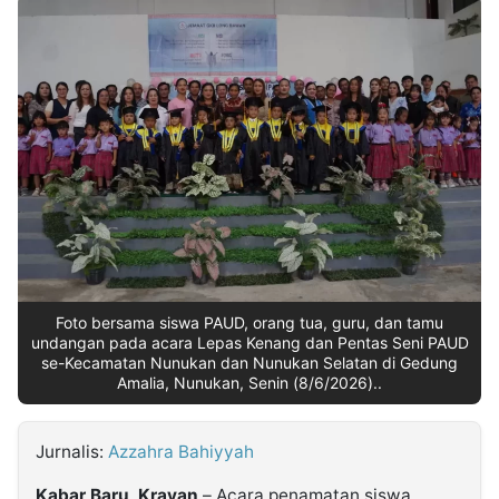
MULTIMEDIA
INDONESIA
Partner
Insight
Suara
Lens
Daily
Jalan
Idealita
Kita
Dinamikapost.com
Radar
Seedbacklink
NTB
Time
IDN
Jogja
Rakyat
News
Notice
Baru
Follow
Kabarbaru
Foto bersama siswa PAUD, orang tua, guru, dan tamu
undangan pada acara Lepas Kenang dan Pentas Seni PAUD
se-Kecamatan Nunukan dan Nunukan Selatan di Gedung
Amalia, Nunukan, Senin (8/6/2026)..
Jurnalis:
Azzahra Bahiyyah
Kabar Baru, Krayan
– Acara penamatan siswa