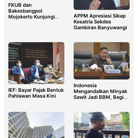
FKUB dan
Bakesbangpol
APPM Apresiasi Sikap
Mojokerto Kunjungi
Kesatria Sekdes
RKBK Banyuwangi
Gambiran Banyuwangi
Indonesia
IEF: Bayar Pajak Bentuk
Mengandalkan Minyak
Pahlawan Masa Kini
Sawit Jadi BBM, Begini
Respon Politisi
Demokrat