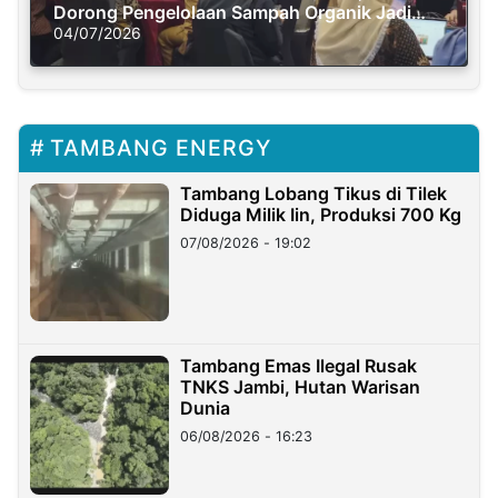
Dorong Pengelolaan Sampah Organik Jadi
Solusi Krisis Iklim
04/07/2026
TAMBANG ENERGY
Tambang Lobang Tikus di Tilek
Diduga Milik Iin, Produksi 700 Kg
07/08/2026 - 19:02
Tambang Emas Ilegal Rusak
TNKS Jambi, Hutan Warisan
Dunia
06/08/2026 - 16:23