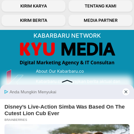
KIRIM KARYA
TENTANG KAMI
KIRIM BERITA
MEDIA PARTNER
KABARBARU NETWORK
About Our Kabarbaru.co
Kabarbaru.co menyajikan berita aktual dan
inspiratif dari sudut pandang berbaik sangka
serta terverifikasi dari sumber yang tepat.
Follow Kabarbaru