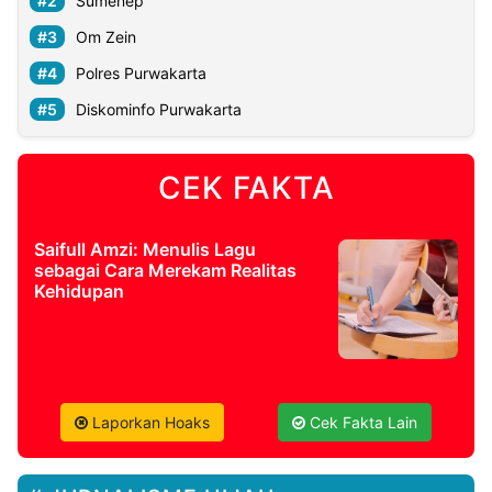
Sumenep
Om Zein
Polres Purwakarta
Diskominfo Purwakarta
CEK FAKTA
Saifull Amzi: Menulis Lagu
sebagai Cara Merekam Realitas
Kehidupan
Laporkan Hoaks
Cek Fakta Lain