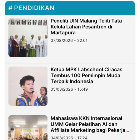
PENDIDIKAN
Peneliti UIN Malang Teliti Tata
Kelola Lahan Pesantren di
Martapura
07/08/2026 - 22:01
Ketua MPK Labschool Ciracas
Tembus 100 Pemimpin Muda
Terbaik Indonesia
05/08/2026 - 15:49
Mahasiswa KKN Internasional
UMM Gelar Pelatihan AI dan
Affiliate Marketing bagi Pekerja
Migran Indonesia di Taiwan
04/08/2026 - 17:24