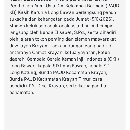
Pendidikan Anak Usia Dini Kelompok Bermain (PAUD
KB) Kasih Karunia Long Bawan berlangsung penuh
©
Kabarbaru.co
sukacita dan kehangatan pada Jumat (5/6/2026).
-
2026
Momen kelulusan anak-anak usia dini ini dipimpin
langsung oleh Bunda Elisabet, S.Pd., serta dihadiri
oleh jajaran tokoh penting dan elemen masyarakat
PT.
di wilayah Krayan. Tamu undangan yang hadir di
Kabarbaru
Media
antaranya Camat Krayan, ketua yayasan, ketua
Holding
daerah, Gembala Gereja Kemah Injil Indonesia (GKII)
Long Bawan, kepala SD Long Bawan, kepala SD
Long Katung, Bunda PAUD Kecamatan Krayan,
Bunda PAUD Kecamatan Krayan Timur, para
pendidik PAUD se-Krayan, serta ketua panitia
penamatan.