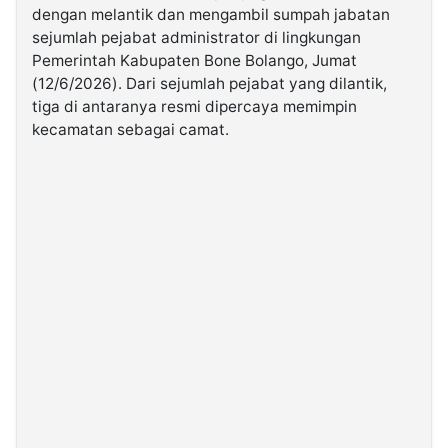
dengan melantik dan mengambil sumpah jabatan
sejumlah pejabat administrator di lingkungan
©
Pemerintah Kabupaten Bone Bolango, Jumat
Kabarbaru.co
-
(12/6/2026). Dari sejumlah pejabat yang dilantik,
2026
tiga di antaranya resmi dipercaya memimpin
kecamatan sebagai camat.
PT.
Kabarbaru
Media
Holding