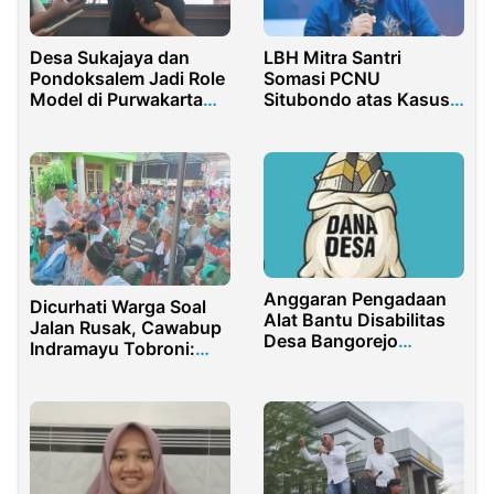
Desa Sukajaya dan
LBH Mitra Santri
Pondoksalem Jadi Role
Somasi PCNU
Model di Purwakarta
Situbondo atas Kasus
Kick off UCJ 2025
Ketidaksesuaian Umroh
Anggaran Pengadaan
Dicurhati Warga Soal
Alat Bantu Disabilitas
Jalan Rusak, Cawabup
Desa Bangorejo
Indramayu Tobroni:
Banyuwangi Jadi
Tahun Depan Kita
Sorotan, Warga Minta
Beresi
APH Menyelidiki