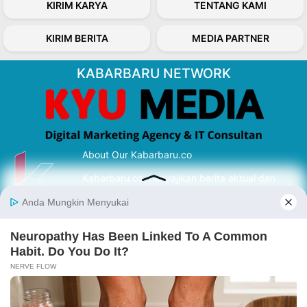
KIRIM KARYA
TENTANG KAMI
KIRIM BERITA
MEDIA PARTNER
KABARBARU NETWORK
About Our Kabarbaru.co
Kabarbaru.co menyajikan berita aktual dan
inspiratif dari sudut pandang berbaik sangka
serta terverifikasi dari sumber yang tepat.
Follow Kabarbaru