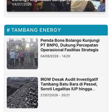
Solusi Krisis Iklim
04/07/2026
TAMBANG ENERGY
Pemda Bone Bolango Kunjungi
PT BNPG, Dukung Percepatan
Operasional Fasilitas Strategis
04/08/2026 - 14:20
IRGW Desak Audit Investigatif
Tambang Batu Bara di Pessel,
Soroti Legalitas IUP hingga
Stockpile
27/07/2026 - 20:21