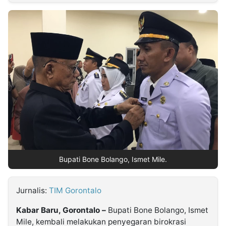
MULTIMEDIA
INDONESIA
Partner
Insight
Suara
Lens
Daily
Jalan
Idealita
Kita
Dinamikapost.com
Radar
Seedbacklink
NTB
Time
IDN
Jogja
Rakyat
News
Notice
Baru
Follow
Kabarbaru
Bupati Bone Bolango, Ismet Mile.
Jurnalis:
TIM Gorontalo
Kabar Baru, Gorontalo –
Bupati Bone Bolango, Ismet
Mile, kembali melakukan penyegaran birokrasi