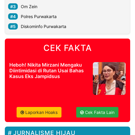
Om Zein
Polres Purwakarta
Diskominfo Purwakarta
CEK FAKTA
Heboh! Nikita Mirzani Mengaku
Diintimidasi di Rutan Usai Bahas
Kasus Eks Jampidsus
Laporkan Hoaks
Cek Fakta Lain
JURNALISME HIJAU