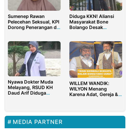
Diduga KKN! Aliansi
Sumenep Rawan
Masyarakat Bone
Pelecehan Seksual, KPI
Bolango Desak
Dorong Penerangan di
Penyelidikan Wabup
Gang Sempit
dan Inisial Anto
Nyawa Dokter Muda
WILLEM WANDIK:
Melayang, RSUD KH
WILYON Menang
Daud Arif Diduga
Karena Adat, Gereja &
Eksploitasi Tenaga
Rakyat. Mari Bersatu
Magang Tanpa Libur
Kembali Dalam HONAI
Yang Sama
MEDIA PARTNER