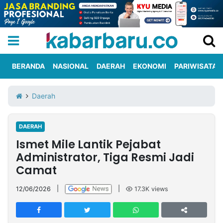
BERANDA
NASIONAL
DAERAH
EKONOMI
PARIWISATA
Informasi
KabarbaruTV
Kirim
Tentang
Daerah
Iklan
Berita
Kami
DAERAH
Berita
Ismet Mile Lantik Pejabat
Nasional
International
Olahraga
Entertainment
Daerah
Pariwisata
Kuliner
Kolom
Administrator, Tiga Resmi Jadi
Camat
Network
12/06/2026
|
|
17.3K
views
PT
TREETAN