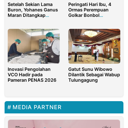
Setelah Sekian Lama
Peringati Hari Ibu, 4
Buron, Yohanes Ganus
Ormas Perempuan
Maran Ditangkap
Golkar Bonbol
Kejagung
Kolaborasi Akan Gelar
Pasar Murah
Inovasi Pengolahan
Gatut Sunu Wibowo
VCO Hadir pada
Dilantik Sebagai Wabup
Pameran PENAS 2026
Tulungagung
MEDIA PARTNER