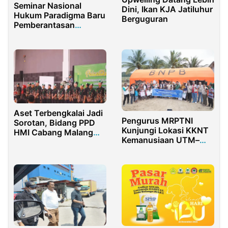
Seminar Nasional
Dini, Ikan KJA Jatiluhur
Hukum Paradigma Baru
Berguguran
Pemberantasan
Korupsi Melalui
Rancangan Undang-
Undang
Pemberantasan Aset
Aset Terbengkalai Jadi
Pengurus MRPTNI
Sorotan, Bidang PPD
Kunjungi Lokasi KKNT
HMI Cabang Malang
Kemanusiaan UTM–
Desak Pemkot Malang
Unimal di Desa Paya
Berbenah
Rabu Lhok