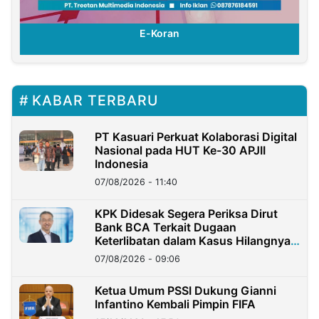
E-Koran
KABAR TERBARU
PT Kasuari Perkuat Kolaborasi Digital
Nasional pada HUT Ke-30 APJII
Indonesia
07/08/2026 - 11:40
KPK Didesak Segera Periksa Dirut
Bank BCA Terkait Dugaan
Keterlibatan dalam Kasus Hilangnya
Dana Nasabah Rp2,58 Miliar
07/08/2026 - 09:06
Ketua Umum PSSI Dukung Gianni
Infantino Kembali Pimpin FIFA