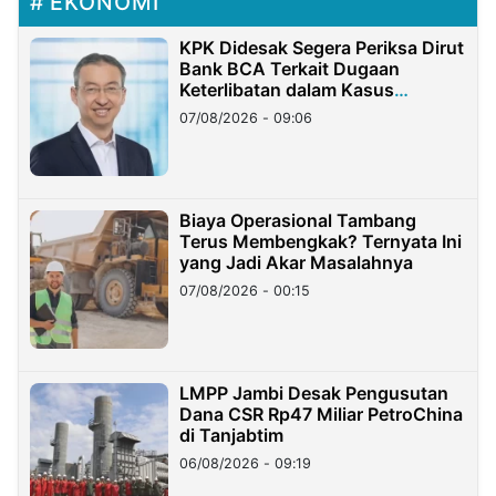
EKONOMI
KPK Didesak Segera Periksa Dirut
Bank BCA Terkait Dugaan
Keterlibatan dalam Kasus
Hilangnya Dana Nasabah Rp2,58
07/08/2026 - 09:06
Miliar
Biaya Operasional Tambang
Terus Membengkak? Ternyata Ini
yang Jadi Akar Masalahnya
07/08/2026 - 00:15
LMPP Jambi Desak Pengusutan
Dana CSR Rp47 Miliar PetroChina
di Tanjabtim
06/08/2026 - 09:19