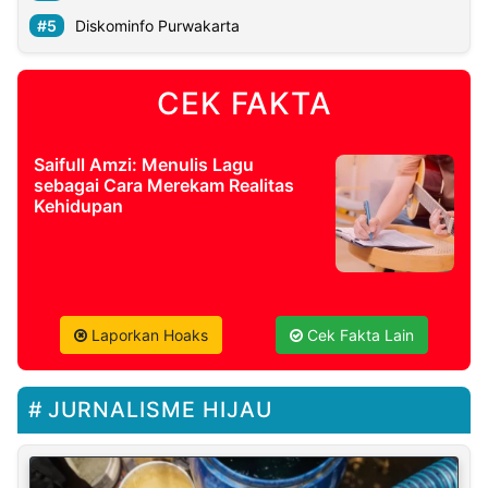
Diskominfo Purwakarta
CEK FAKTA
Saifull Amzi: Menulis Lagu
sebagai Cara Merekam Realitas
Kehidupan
Laporkan Hoaks
Cek Fakta Lain
JURNALISME HIJAU