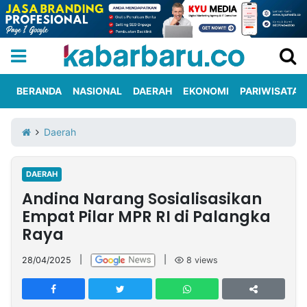
BERANDA
NASIONAL
DAERAH
EKONOMI
PARIWISATA
Informasi
KabarbaruTV
Kirim
Tentang
Daerah
Iklan
Berita
Kami
DAERAH
Berita
Andina Narang Sosialisasikan
Nasional
International
Olahraga
Entertainment
Daerah
Pariwisata
Kuliner
Kolom
Empat Pilar MPR RI di Palangka
Raya
Network
28/04/2025
|
|
8
views
PT
TREETAN