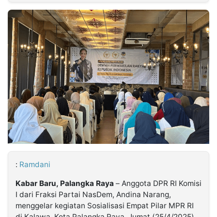
MULTIMEDIA
INDONESIA
Partner
Insight
Suara
Lens
Daily
Jalan
Idealita
Kita
Dinamikapost.com
Radar
Seedbacklink
NTB
Time
IDN
Jogja
Rakyat
News
Notice
Baru
Follow
Kabarbaru
:
Ramdani
Kabar Baru, Palangka Raya
– Anggota DPR RI Komisi
I dari Fraksi Partai NasDem, Andina Narang,
menggelar kegiatan Sosialisasi Empat Pilar MPR RI
di Kalawa, Kota Palangka Raya, Jumat (25/4/2025).