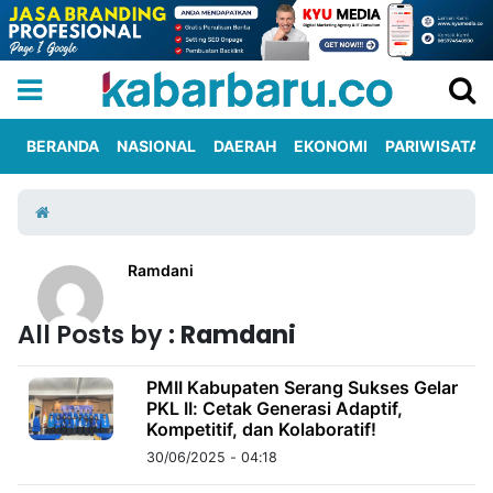
BERANDA
NASIONAL
DAERAH
EKONOMI
PARIWISATA
Informasi
KabarbaruTV
Kirim
Tentang
Iklan
Berita
Kami
Ramdani
Berita
All Posts by :
Ramdani
Nasional
International
Olahraga
Entertainment
Daerah
Pariwisata
Kuliner
Kolom
PMII Kabupaten Serang Sukses Gelar
PKL II: Cetak Generasi Adaptif,
Network
Kompetitif, dan Kolaboratif!
PT
30/06/2025 - 04:18
TREETAN