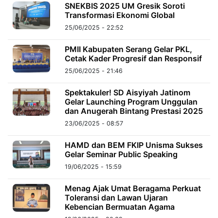
MULTIMEDIA
SNEKBIS 2025 UM Gresik Soroti
INDONESIA
Transformasi Ekonomi Global
25/06/2025 - 22:52
Partner
PMII Kabupaten Serang Gelar PKL,
Cetak Kader Progresif dan Responsif
Insight
Suara
Lens
Daily
Jalan
Idealita
Kita
Radar
Seedbacklink
25/06/2025 - 21:46
NTB
Time
IDN
Jogja
Rakyat
News
Notice
Baru
Spektakuler! SD Aisyiyah Jatinom
Gelar Launching Program Unggulan
Follow
dan Anugerah Bintang Prestasi 2025
Kabarbaru
23/06/2025 - 08:57
HAMD dan BEM FKIP Unisma Sukses
Gelar Seminar Public Speaking
19/06/2025 - 15:59
Menag Ajak Umat Beragama Perkuat
Toleransi dan Lawan Ujaran
Kebencian Bermuatan Agama