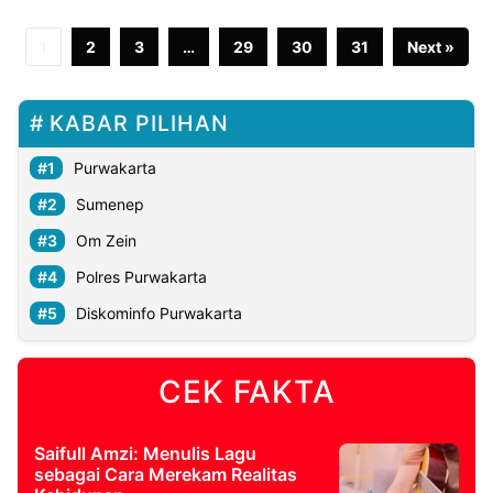
1
2
3
…
29
30
31
Next »
KABAR PILIHAN
Purwakarta
Sumenep
Om Zein
Polres Purwakarta
Diskominfo Purwakarta
CEK FAKTA
Saifull Amzi: Menulis Lagu
sebagai Cara Merekam Realitas