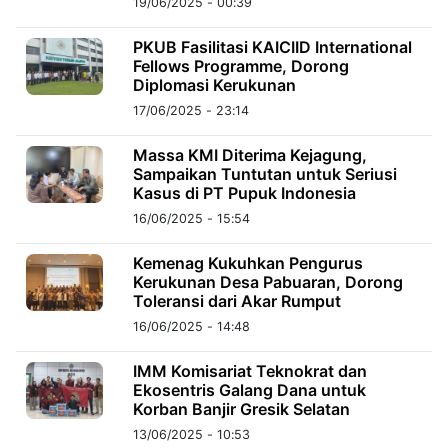
19/06/2025 - 00:39
PKUB Fasilitasi KAICIID International
©
Kabarbaru.co
Fellows Programme, Dorong
-
Diplomasi Kerukunan
2026
17/06/2025 - 23:14
PT.
Massa KMI Diterima Kejagung,
Kabarbaru
Media
Sampaikan Tuntutan untuk Seriusi
Holding
Kasus di PT Pupuk Indonesia
16/06/2025 - 15:54
Kemenag Kukuhkan Pengurus
Kerukunan Desa Pabuaran, Dorong
Toleransi dari Akar Rumput
16/06/2025 - 14:48
IMM Komisariat Teknokrat dan
Ekosentris Galang Dana untuk
Korban Banjir Gresik Selatan
13/06/2025 - 10:53