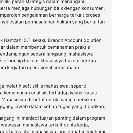
miliki peran strategis dalam menangani
 serta menjaga hubungan baik dengan konsumen.
mperoleh pengalaman berharga terkait proses
 penyelesaian permasalahan hukum yang berkaitan
 Hamzah, S.T. selaku Branch Account Solution
esar dalam membentuk pemahaman praktis
pendampingan secara langsung, mahasiswa
ip-prinsip hukum, khususnya hukum perdata
lam kegiatan operasional perusahaan
ga melatih soft skills mahasiswa, seperti
rta kemampuan analisis terhadap kasus-kasus
. Mahasiswa dituntut untuk mampu bersikap
tanggung jawab dalam setiap tugas yang diberikan.
magang ini menjadi luaran penting dalam program
wawasan mahasiswa terkait dunia kerja,
Tidak hanya itu, mahasiswa juga dapat memahami