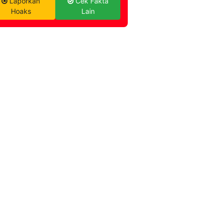
Laporkan
Cek Fakta
Hoaks
Lain