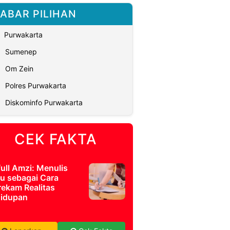
ABAR PILIHAN
Purwakarta
Sumenep
Om Zein
Polres Purwakarta
Diskominfo Purwakarta
CEK FAKTA
full Amzi: Menulis
u sebagai Cara
ekam Realitas
idupan