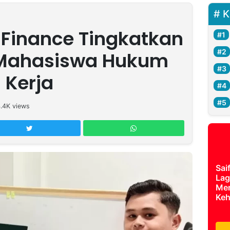
K
Finance Tingkatkan
Mahasiswa Hukum
 Kerja
.4K
views
Sai
Lag
Mer
Keh