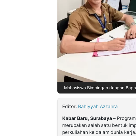
©
Kabarbaru.co
-
2026
PT.
Kabarbaru
Media
Holding
Mahasiswa Bimbingan dengan Bapak
Editor:
Bahiyyah Azzahra
Kabar Baru, Surabaya
– Program
merupakan salah satu bentuk imp
perkuliahan ke dalam dunia kerja