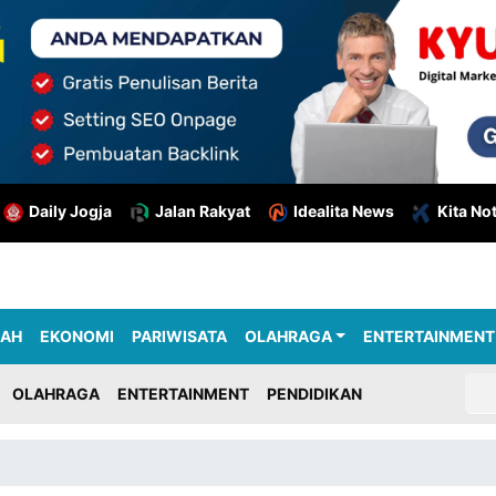
Daily Jogja
Jalan Rakyat
Idealita News
Kita No
RAH
EKONOMI
PARIWISATA
OLAHRAGA
ENTERTAINMENT
OLAHRAGA
ENTERTAINMENT
PENDIDIKAN