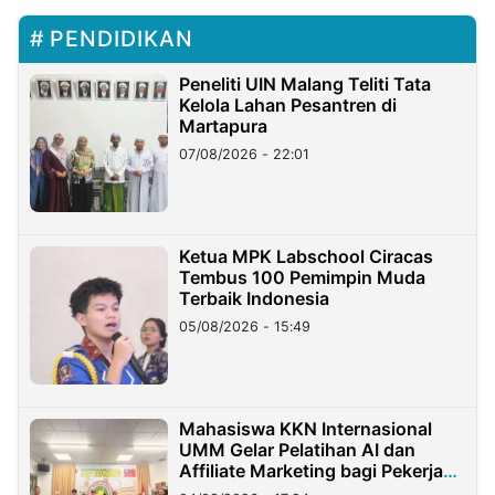
PENDIDIKAN
Peneliti UIN Malang Teliti Tata
Kelola Lahan Pesantren di
Martapura
07/08/2026 - 22:01
Ketua MPK Labschool Ciracas
Tembus 100 Pemimpin Muda
Terbaik Indonesia
05/08/2026 - 15:49
Mahasiswa KKN Internasional
UMM Gelar Pelatihan AI dan
Affiliate Marketing bagi Pekerja
Migran Indonesia di Taiwan