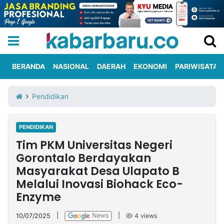
BERANDA
NASIONAL
DAERAH
EKONOMI
PARIWISATA
Informasi
KabarbaruTV
Kirim
Tentang
Pendidikan
Iklan
Berita
Kami
PENDIDIKAN
Berita
Tim PKM Universitas Negeri
Nasional
International
Olahraga
Entertainment
Daerah
Pariwisata
Kuliner
Kolom
Gorontalo Berdayakan
Masyarakat Desa Ulapato B
Melalui Inovasi Biohack Eco-
Network
Enzyme
PT
TREETAN
10/07/2025
|
|
4
views