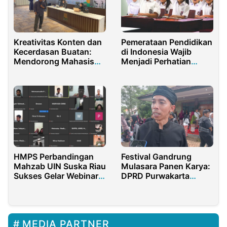
Kreativitas Konten dan
Pemerataan Pendidikan
Kecerdasan Buatan:
di Indonesia Wajib
Mendorong Mahasiswa
Menjadi Perhatian
Difabel dalam Era
Serius
Digital
HMPS Perbandingan
Festival Gandrung
Mahzab UIN Suska Riau
Mulasara Panen Karya:
Sukses Gelar Webinar
DPRD Purwakarta
Ushul Fiqih
Dorong Produk Sekolah
Jadi Ikon Daerah
MEDIA PARTNER