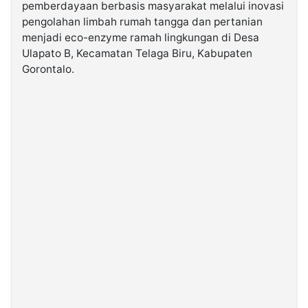
pemberdayaan berbasis masyarakat melalui inovasi
pengolahan limbah rumah tangga dan pertanian
©
menjadi eco-enzyme ramah lingkungan di Desa
Kabarbaru.co
-
Ulapato B, Kecamatan Telaga Biru, Kabupaten
2026
Gorontalo.
PT.
Kabarbaru
Media
Holding