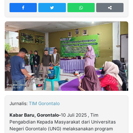
MULTIMEDIA
INDONESIA
Partner
Insight
Suara
Lens
Daily
Jalan
Idealita
Kita
Dinamikapost.com
Radar
Seedbacklink
NTB
Time
IDN
Jogja
Rakyat
News
Notice
Baru
Follow
Kabarbaru
Jurnalis:
TIM Gorontalo
Kabar Baru, Gorontalo-
10 Juli 2025 , Tim
Pengabdian Kepada Masyarakat dari Universitas
Negeri Gorontalo (UNG) melaksanakan program