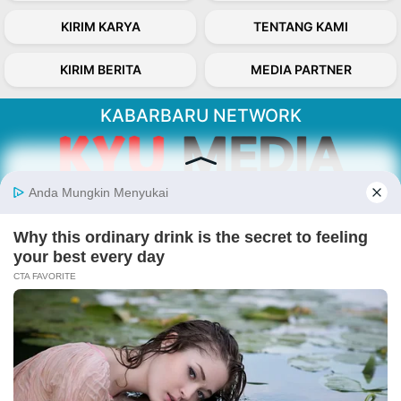
KIRIM KARYA
TENTANG KAMI
KIRIM BERITA
MEDIA PARTNER
KABARBARU NETWORK
About Our Kabarbaru.co
Kabarbaru.co menyajikan berita aktual dan
inspiratif dari sudut pandang berbaik sangka
serta terverifikasi dari sumber yang tepat.
Follow Kabarbaru