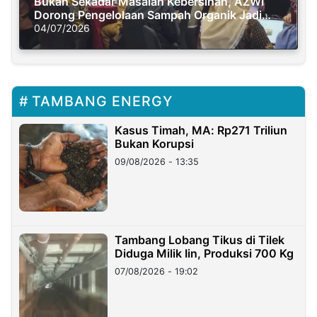
Bukan Sekadar Masalah Kebersihan, AZWI
Dorong Pengelolaan Sampah Organik Jadi
Solusi Krisis Iklim
04/07/2026
TAMBANG ENERGY
Kasus Timah, MA: Rp271 Triliun
Bukan Korupsi
09/08/2026 - 13:35
Tambang Lobang Tikus di Tilek
Diduga Milik Iin, Produksi 700 Kg
07/08/2026 - 19:02