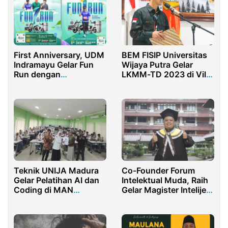
First Anniversary, UDM
BEM FISIP Universitas
Indramayu Gelar Fun
Wijaya Putra Gelar
Run dengan
LKMM-TD 2023 di Villa
Menghadirkan Aktor
Pacet Mojokerto
Tommy Kurniawan
Teknik UNIJA Madura
Co-Founder Forum
Gelar Pelatihan AI dan
Intelektual Muda, Raih
Coding di MAN
Gelar Magister Intelijen
Sumenep
di UI