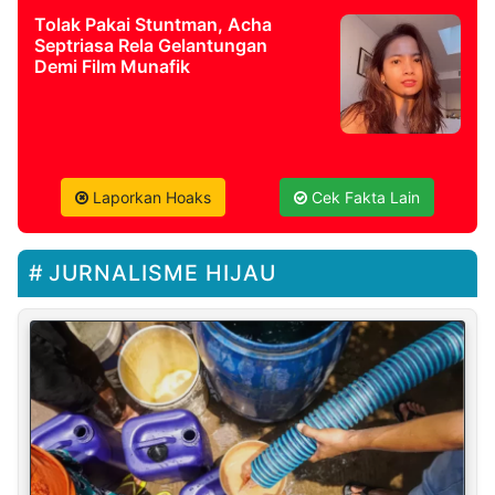
Tolak Pakai Stuntman, Acha
Septriasa Rela Gelantungan
Demi Film Munafik
Laporkan Hoaks
Cek Fakta Lain
JURNALISME HIJAU