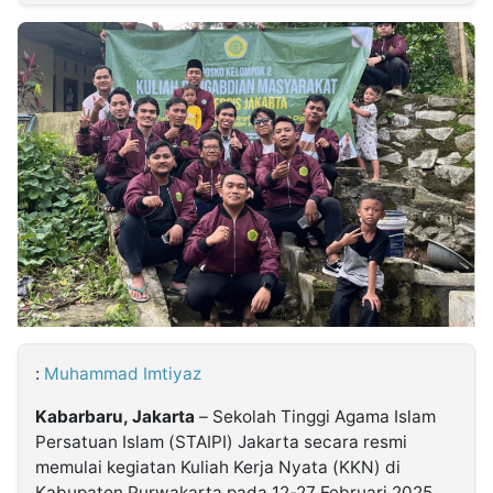
MULTIMEDIA
INDONESIA
Partner
Insight
Suara
Lens
Daily
Jalan
Idealita
Kita
Dinamikapost.com
Radar
Seedbacklink
NTB
Time
IDN
Jogja
Rakyat
News
Notice
Baru
Follow
Kabarbaru
:
Muhammad Imtiyaz
Kabarbaru, Jakarta
– Sekolah Tinggi Agama Islam
Persatuan Islam (STAIPI) Jakarta secara resmi
memulai kegiatan Kuliah Kerja Nyata (KKN) di
Kabupaten Purwakarta pada 12-27 Februari 2025.