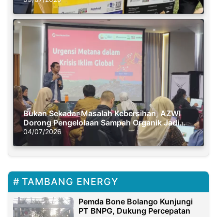
Bukan Sekadar Masalah Kebersihan, AZWI
Dorong Pengelolaan Sampah Organik Jadi
Solusi Krisis Iklim
04/07/2026
TAMBANG ENERGY
Pemda Bone Bolango Kunjungi
PT BNPG, Dukung Percepatan