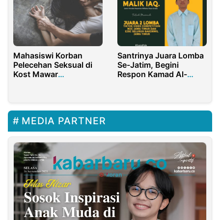
Mahasiswi Korban
Santrinya Juara Lomba
Pelecehan Seksual di
Se-Jatim, Begini
Kost Mawar
Respon Kamad Al-
Pamekasan Lebih dari
Ma’arif Plus
Satu!
MEDIA PARTNER