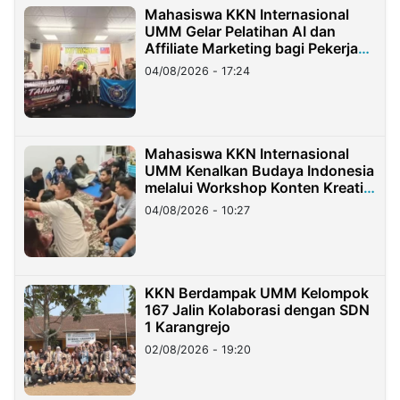
Mahasiswa KKN Internasional
UMM Gelar Pelatihan AI dan
Affiliate Marketing bagi Pekerja
Migran Indonesia di Taiwan
04/08/2026 - 17:24
Mahasiswa KKN Internasional
UMM Kenalkan Budaya Indonesia
melalui Workshop Konten Kreatif
di Taiwan
04/08/2026 - 10:27
KKN Berdampak UMM Kelompok
167 Jalin Kolaborasi dengan SDN
1 Karangrejo
02/08/2026 - 19:20