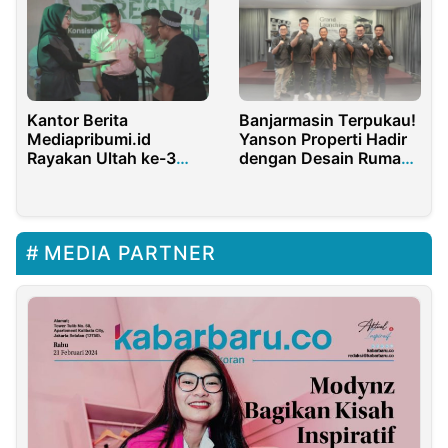
Kantor Berita
Banjarmasin Terpukau!
Mediapribumi.id
Yanson Properti Hadir
Rayakan Ultah ke-3
dengan Desain Rumah
Bertajuk Go Green Fest
American Classic yang
Elegan
MEDIA PARTNER