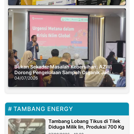
Bukan Sekadar Masalah Kebersihan, AZWI
Dorong Pengelolaan Sampah Organik Jadi
Solusi Krisis Iklim
04/07/2026
TAMBANG ENERGY
Tambang Lobang Tikus di Tilek
Diduga Milik Iin, Produksi 700 Kg