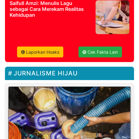
Saifull Amzi: Menulis Lagu
sebagai Cara Merekam Realitas
Kehidupan
Laporkan Hoaks
Cek Fakta Lain
JURNALISME HIJAU