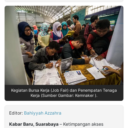
MULTIMEDIA
INDONESIA
Partner
Insight
Suara
Lens
Daily
Jalan
Idealita
Kita
Dinamikapost.com
Radar
Seedbacklink
NTB
Time
IDN
Jogja
Rakyat
News
Notice
Baru
Follow
Kabarbaru
Kegiatan Bursa Kerja (Job Fair) dan Penempatan Tenaga
Kerja (Sumber Gambar: Kemnaker ).
Editor:
Bahiyyah Azzahra
Kabar Baru, Suarabaya
– Ketimpangan akses