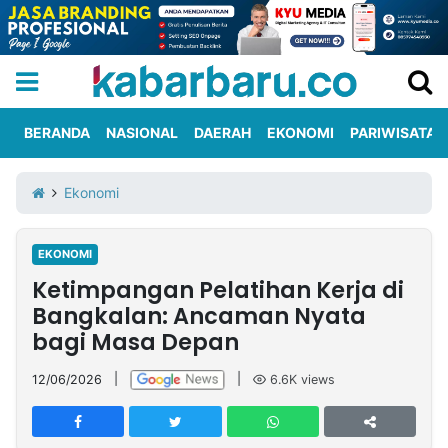
BERANDA
NASIONAL
DAERAH
EKONOMI
PARIWISATA
Informasi
KabarbaruTV
Kirim
Tentang
Ekonomi
Iklan
Berita
Kami
EKONOMI
Berita
Ketimpangan Pelatihan Kerja di
Nasional
International
Olahraga
Entertainment
Daerah
Pariwisata
Kuliner
Kolom
Bangkalan: Ancaman Nyata
bagi Masa Depan
Network
12/06/2026
|
|
6.6K
views
PT
TREETAN