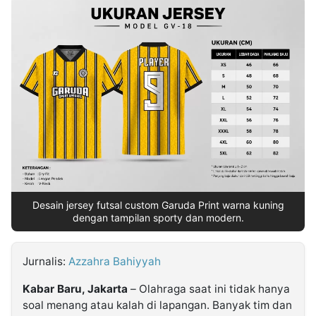
MULTIMEDIA
INDONESIA
Partner
Insight
Suara
Lens
Daily
Jalan
Idealita
Kita
Dinamikapost.com
Radar
Seedbacklink
NTB
Time
IDN
Jogja
Rakyat
News
Notice
Baru
Follow
Kabarbaru
Desain jersey futsal custom Garuda Print warna kuning
dengan tampilan sporty dan modern.
Jurnalis:
Azzahra Bahiyyah
Kabar Baru, Jakarta
– Olahraga saat ini tidak hanya
soal menang atau kalah di lapangan. Banyak tim dan