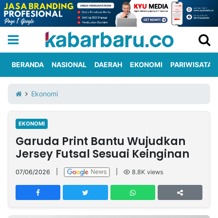
BERANDA
NASIONAL
DAERAH
EKONOMI
PARIWISATA
Informasi
KabarbaruTV
Kirim
Tentang
Ekonomi
Iklan
Berita
Kami
EKONOMI
Berita
Garuda Print Bantu Wujudkan
Nasional
International
Olahraga
Entertainment
Daerah
Pariwisata
Kuliner
Kolom
Jersey Futsal Sesuai Keinginan
07/06/2026
|
|
8.8K
views
Network
PT
TREETAN