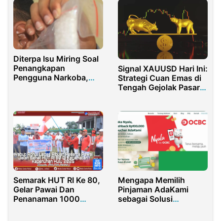
Diterpa Isu Miring Soal
Penangkapan
Signal XAUUSD Hari Ini:
Pengguna Narkoba,
Strategi Cuan Emas di
Begini Penjelasan
Tengah Gejolak Pasar
BNNK Banyuwangi
Dunia
Mengapa Memilih
Semarak HUT RI Ke 80,
Pinjaman AdaKami
Gelar Pawai Dan
sebagai Solusi
Penanaman 1000
Keuangan Anda?
Pohon Sekaligus
Launching Kurda ASA