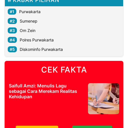
Purwakarta
Sumenep
Om Zein
Polres Purwakarta
Diskominfo Purwakarta
CEK FAKTA
Saifull Amzi: Menulis Lagu
sebagai Cara Merekam Realitas
Kehidupan