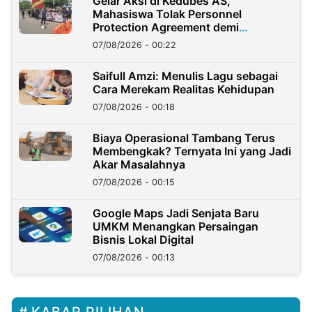
Gelar Aksi di Kedubes AS,
Mahasiswa Tolak Personnel
Protection Agreement demi
Kedaulatan Negara
07/08/2026 - 00:22
Saifull Amzi: Menulis Lagu sebagai
Cara Merekam Realitas Kehidupan
07/08/2026 - 00:18
Biaya Operasional Tambang Terus
Membengkak? Ternyata Ini yang Jadi
Akar Masalahnya
07/08/2026 - 00:15
Google Maps Jadi Senjata Baru
UMKM Menangkan Persaingan
Bisnis Lokal Digital
07/08/2026 - 00:13
KABAR PILIHAN