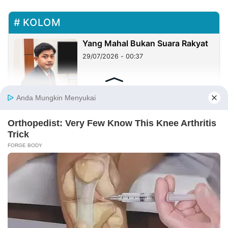
KOLOM
Yang Mahal Bukan Suara Rakyat
29/07/2026 - 00:37
Haji Her Mirip Prabowo, Rejekinya
Melimpah dan Dikagumi Banyak
Orang, Tapi Sering Blunder!
27/07/2026 - 05:05
Sister City: Peluang Besar, tetapi
Implementasinya Masih Menjadi
Tantangan