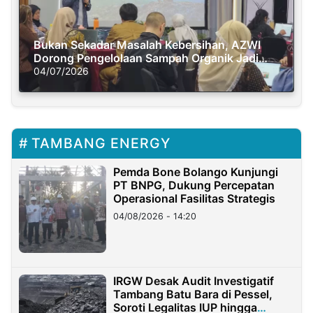
Bukan Sekadar Masalah Kebersihan, AZWI
Dorong Pengelolaan Sampah Organik Jadi
Solusi Krisis Iklim
04/07/2026
TAMBANG ENERGY
Pemda Bone Bolango Kunjungi
PT BNPG, Dukung Percepatan
Operasional Fasilitas Strategis
04/08/2026 - 14:20
IRGW Desak Audit Investigatif
Tambang Batu Bara di Pessel,
Soroti Legalitas IUP hingga