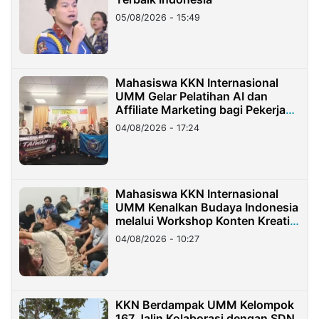
05/08/2026 - 15:49
Mahasiswa KKN Internasional
UMM Gelar Pelatihan AI dan
Affiliate Marketing bagi Pekerja
Migran Indonesia di Taiwan
04/08/2026 - 17:24
Mahasiswa KKN Internasional
UMM Kenalkan Budaya Indonesia
melalui Workshop Konten Kreatif
di Taiwan
04/08/2026 - 10:27
KKN Berdampak UMM Kelompok
167 Jalin Kolaborasi dengan SDN