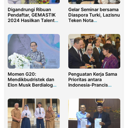
Digandrungi Ribuan
Gelar Seminar bersama
Pendaftar, GEMASTIK
Diaspora Turki, Lazisnu
2024 Hasilkan Talenta
Teken Nota
Muda
Kesepahaman dengan
UIN Surakarta
Momen G20:
Penguatan Kerja Sama
Mendikbudristek dan
Prioritas antara
Elon Musk Berdialog
Indonesia-Prancis
dengan Mahasiswa
Melalui JWG ke-13
Indonesia