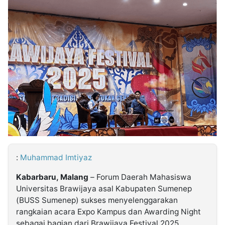
MULTIMEDIA
INDONESIA
Partner
Insight
Suara
Lens
Daily
Jalan
Idealita
Kita
Dinamikapost.com
Radar
Seedbacklink
NTB
Time
IDN
Jogja
Rakyat
News
Notice
Baru
Follow
Kabarbaru
:
Muhammad Imtiyaz
Kabarbaru, Malang
– Forum Daerah Mahasiswa
Universitas Brawijaya asal Kabupaten Sumenep
(BUSS Sumenep) sukses menyelenggarakan
rangkaian acara Expo Kampus dan Awarding Night
sebagai bagian dari Brawijaya Festival 2025.