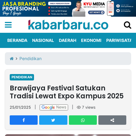
BERANDA
NASIONAL
DAERAH
EKONOMI
PARIWISATA
Informasi
KabarbaruTV
Kirim
Tentang
Pendidikan
Iklan
Berita
Kami
PENDIDIKAN
Berita
Brawijaya Festival Satukan
Nasional
International
Olahraga
Entertainment
Daerah
Pariwisata
Kuliner
Kolom
Tradisi Lewat Expo Kampus 2025
25/01/2025
|
|
7
views
Network
PT
TREETAN