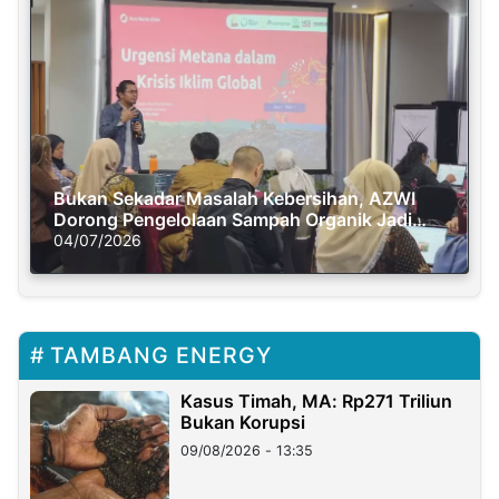
Bukan Sekadar Masalah Kebersihan, AZWI
Dorong Pengelolaan Sampah Organik Jadi
Solusi Krisis Iklim
04/07/2026
TAMBANG ENERGY
Kasus Timah, MA: Rp271 Triliun
Bukan Korupsi
09/08/2026 - 13:35