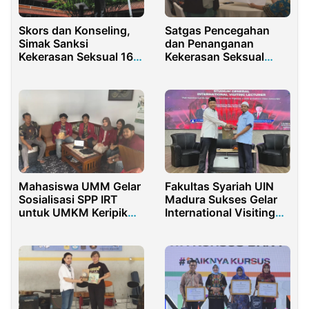
Satgas Pencegahan
Skors dan Konseling,
dan Penanganan
Simak Sanksi
Kekerasan Seksual
Kekerasan Seksual 16
Gelar Rakornas
Mahasiswa Fakultas
Hukum Universitas
Indonesia
Mahasiswa UMM Gelar
Fakultas Syariah UIN
Sosialisasi SPP IRT
Madura Sukses Gelar
untuk UMKM Keripik
International Visiting
Singkong
Lecturer