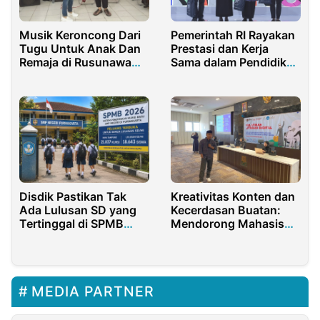
Musik Keroncong Dari
Pemerintah RI Rayakan
Tugu Untuk Anak Dan
Prestasi dan Kerja
Remaja di Rusunawa
Sama dalam Pendidikan
Tambora
Vokasi
Kreativitas Konten dan
Disdik Pastikan Tak
Kecerdasan Buatan:
Ada Lulusan SD yang
Mendorong Mahasiswa
Tertinggal di SPMB
Difabel dalam Era
2026
Digital
MEDIA PARTNER