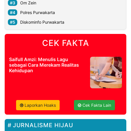
Om Zein
Polres Purwakarta
Diskominfo Purwakarta
CEK FAKTA
Saifull Amzi: Menulis Lagu
sebagai Cara Merekam Realitas
Kehidupan
Laporkan Hoaks
Cek Fakta Lain
JURNALISME HIJAU