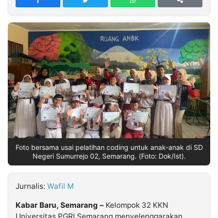
MULTIMEDIA
INDONESIA
Partner
Insight
Suara
Lens
Daily
Jalan
Idealita
Kita
Dinamikapost.com
Radar
Seedbacklink
NTB
Time
IDN
Jogja
Rakyat
News
Notice
Baru
Follow
Kabarbaru
Foto bersama usai pelatihan coding untuk anak-anak di SD
Negeri Sumurrejo 02, Semarang. (Foto: Dok/Ist).
Jurnalis:
Wafil M
Kabar Baru, Semarang –
Kelompok 32 KKN
Universitas PGRI Semarang menyelenggarakan