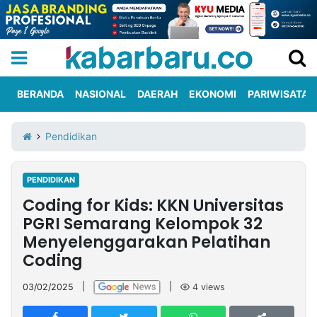
BERANDA
NASIONAL
DAERAH
EKONOMI
PARIWISATA
Informasi
KabarbaruTV
Kirim
Tentang
Pendidikan
Iklan
Berita
Kami
PENDIDIKAN
Berita
Coding for Kids: KKN Universitas
Nasional
International
Olahraga
Entertainment
Daerah
Pariwisata
Kuliner
Kolom
PGRI Semarang Kelompok 32
Menyelenggarakan Pelatihan
Coding
Network
03/02/2025
|
|
4
views
PT
TREETAN