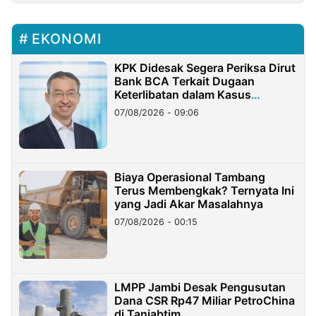
EKONOMI
KPK Didesak Segera Periksa Dirut
Bank BCA Terkait Dugaan
Keterlibatan dalam Kasus
Hilangnya Dana Nasabah Rp2,58
07/08/2026 - 09:06
Miliar
Biaya Operasional Tambang
Terus Membengkak? Ternyata Ini
yang Jadi Akar Masalahnya
07/08/2026 - 00:15
LMPP Jambi Desak Pengusutan
Dana CSR Rp47 Miliar PetroChina
di Tanjabtim