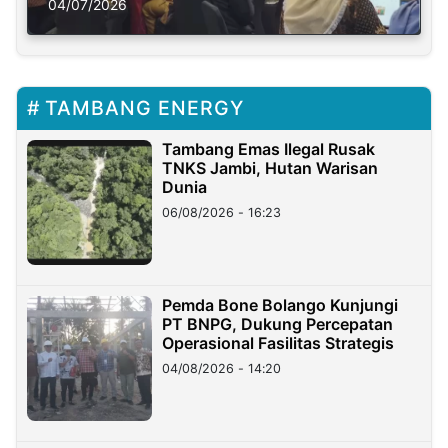
Solusi Krisis Iklim
04/07/2026
TAMBANG ENERGY
Tambang Emas Ilegal Rusak
TNKS Jambi, Hutan Warisan
Dunia
06/08/2026 - 16:23
Pemda Bone Bolango Kunjungi
PT BNPG, Dukung Percepatan
Operasional Fasilitas Strategis
04/08/2026 - 14:20