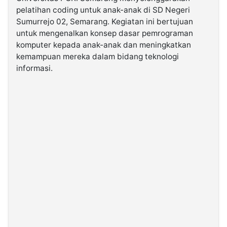
pelatihan coding untuk anak-anak di SD Negeri
Sumurrejo 02, Semarang. Kegiatan ini bertujuan
©
Kabarbaru.co
untuk mengenalkan konsep dasar pemrograman
-
2026
komputer kepada anak-anak dan meningkatkan
kemampuan mereka dalam bidang teknologi
informasi.
PT.
Kabarbaru
Media
Holding