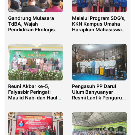
Gandrung Mulasara
Melalui Program SDG’s,
TdBA, Wajah
KKN Kampus Umaha
Pendidikan Ekologis
Harapkan Mahasiswa
Purwakarta
Tingkatkan Pelaku
Usaha Mikro
Masyarakat Sidoarjo
Reuni Akbar ke-5,
Pengasuh PP Darul
Falyasbir Peringati
Ulum Banyuanyar
Maulid Nabi dan Haul
Resmi Lantik Pengurus
Masyaikh PP. As-
DPP IKTAB
Syahidul Kabir