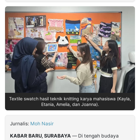
MULTIMEDIA
INDONESIA
Partner
Insight
Suara
Lens
Daily
Jalan
Idealita
Kita
Dinamikapost.com
Radar
Seedbacklink
NTB
Time
IDN
Jogja
Rakyat
News
Notice
Baru
Follow
Kabarbaru
Textile swatch hasil teknik knitting karya mahasiswa (Kayla,
Etania, Amelia, dan Joanna).
Jurnalis:
Moh Nasir
KABAR BARU, SURABAYA
— Di tengah budaya