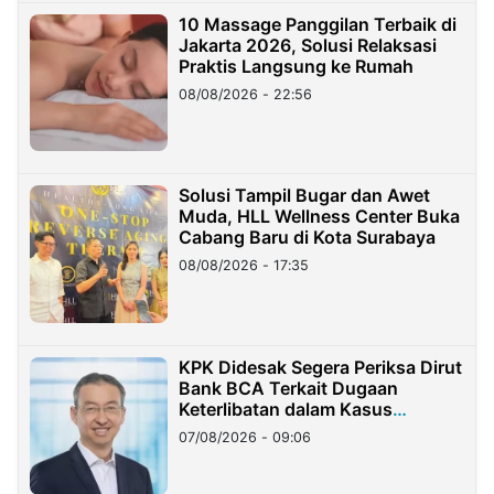
10 Massage Panggilan Terbaik di
Jakarta 2026, Solusi Relaksasi
Praktis Langsung ke Rumah
08/08/2026 - 22:56
Solusi Tampil Bugar dan Awet
Muda, HLL Wellness Center Buka
Cabang Baru di Kota Surabaya
08/08/2026 - 17:35
KPK Didesak Segera Periksa Dirut
Bank BCA Terkait Dugaan
Keterlibatan dalam Kasus
Hilangnya Dana Nasabah Rp2,58
07/08/2026 - 09:06
Miliar