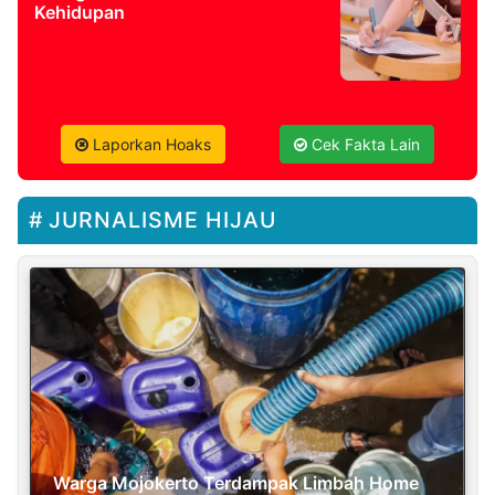
Kehidupan
Laporkan Hoaks
Cek Fakta Lain
JURNALISME HIJAU
Warga Mojokerto Terdampak Limbah Home