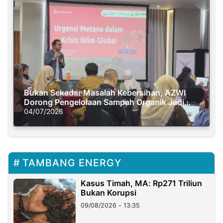
Bukan Sekadar Masalah Kebersihan, AZWI
Dorong Pengelolaan Sampah Organik Jadi
Solusi Krisis Iklim
04/07/2026
TAMBANG ENERGY
Kasus Timah, MA: Rp271 Triliun
Bukan Korupsi
09/08/2026 - 13:35