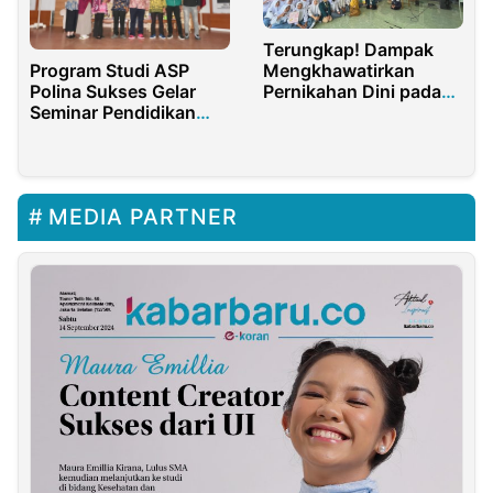
Terungkap! Dampak
Mengkhawatirkan
Program Studi ASP
Pernikahan Dini pada
Polina Sukses Gelar
Remaja SMA – Simak
Seminar Pendidikan
Edukasi Penting dari
Anti Korupsi
Mahasiswa KKN Tim II
Universitas Diponegoro
MEDIA PARTNER