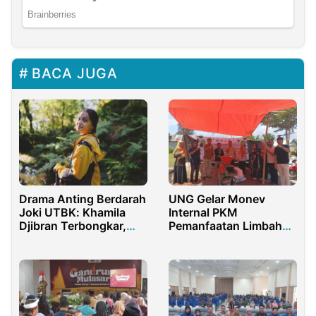
BACA JUGA
Drama Anting Berdarah
UNG Gelar Monev
Joki UTBK: Khamila
Internal PKM
Djibran Terbongkar,
Pemanfaatan Limbah
Nasib Ada di Tangan
Jagung di Desa
SNPMB Pusat
Bulontangi, Ketua Tim
Sampaikan Apresiasi