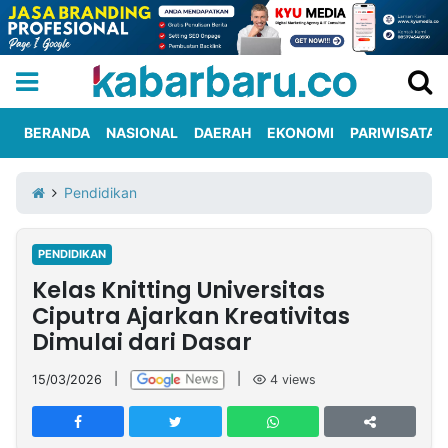
BERANDA
NASIONAL
DAERAH
EKONOMI
PARIWISATA
Informasi
KabarbaruTV
Kirim
Tentang
Pendidikan
Iklan
Berita
Kami
PENDIDIKAN
Berita
Kelas Knitting Universitas
Nasional
International
Olahraga
Entertainment
Daerah
Pariwisata
Kuliner
Kolom
Ciputra Ajarkan Kreativitas
Dimulai dari Dasar
Network
15/03/2026
|
|
4
views
PT
TREETAN