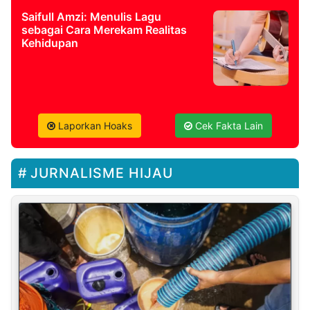
Saifull Amzi: Menulis Lagu
sebagai Cara Merekam Realitas
Kehidupan
Laporkan Hoaks
Cek Fakta Lain
JURNALISME HIJAU