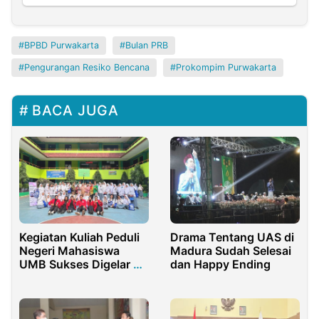
BPBD Purwakarta
Bulan PRB
Pengurangan Resiko Bencana
Prokompim Purwakarta
BACA JUGA
Kegiatan Kuliah Peduli
Drama Tentang UAS di
Negeri Mahasiswa
Madura Sudah Selesai
UMB Sukses Digelar di
dan Happy Ending
SMKN 42