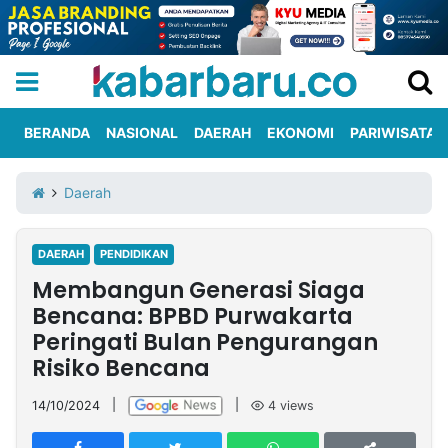
BERANDA
NASIONAL
DAERAH
EKONOMI
PARIWISATA
Informasi
KabarbaruTV
Kirim
Tentang
Daerah
Iklan
Berita
Kami
DAERAH
PENDIDIKAN
Berita
Membangun Generasi Siaga
Nasional
International
Olahraga
Entertainment
Daerah
Pariwisata
Kuliner
Kolom
Bencana: BPBD Purwakarta
Peringati Bulan Pengurangan
Risiko Bencana
Network
14/10/2024
|
|
4
views
PT
TREETAN