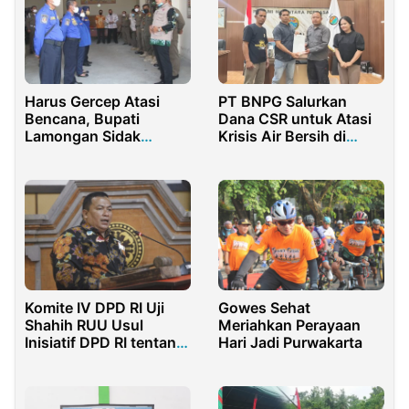
Harus Gercep Atasi
PT BNPG Salurkan
Bencana, Bupati
Dana CSR untuk Atasi
Lamongan Sidak
Krisis Air Bersih di
Petugas Lapangan
Desa Mamungaa
Komite IV DPD RI Uji
Gowes Sehat
Shahih RUU Usul
Meriahkan Perayaan
Inisiatif DPD RI tentang
Hari Jadi Purwakarta
Pinjaman Daerah