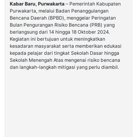
Kabar Baru, Purwakarta
– Pemerintah Kabupaten
Purwakarta, melalui Badan Penanggulangan
©
Bencana Daerah (BPBD), menggelar Peringatan
Kabarbaru.co
-
Bulan Pengurangan Risiko Bencana (PRB) yang
2026
berlangsung dari 14 hingga 18 Oktober 2024.
Kegiatan ini bertujuan untuk meningkatkan
PT.
kesadaran masyarakat serta memberikan edukasi
Kabarbaru
Media
kepada pelajar dari tingkat Sekolah Dasar hingga
Holding
Sekolah Menengah Atas mengenai risiko bencana
dan langkah-langkah mitigasi yang perlu diambil.