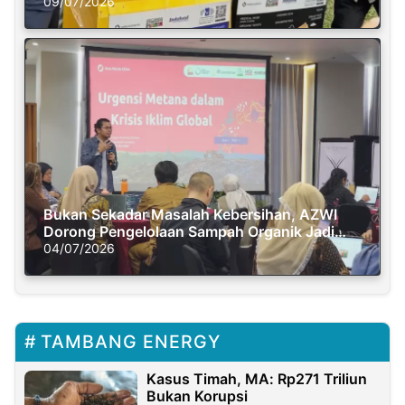
Semasa Piknik
09/07/2026
Bukan Sekadar Masalah Kebersihan, AZWI
Dorong Pengelolaan Sampah Organik Jadi
Solusi Krisis Iklim
04/07/2026
TAMBANG ENERGY
Kasus Timah, MA: Rp271 Triliun
Bukan Korupsi