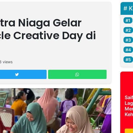
K
tra Niaga Gelar
le Creative Day di
3
views
Sai
Lag
Mer
Keh