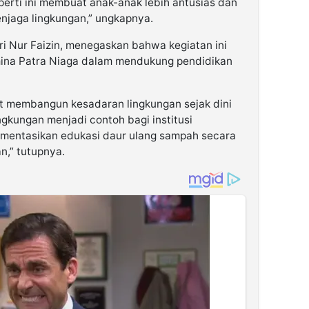
perti ini membuat anak-anak lebih antusias dan
jaga lingkungan,” ungkapnya.
i Nur Faizin, menegaskan bahwa kegiatan ini
ina Patra Niaga dalam mendukung pendidikan
at membangun kesadaran lingkungan sejak dini
kungan menjadi contoh bagi institusi
ementasikan edukasi daur ulang sampah secara
an,” tutupnya.