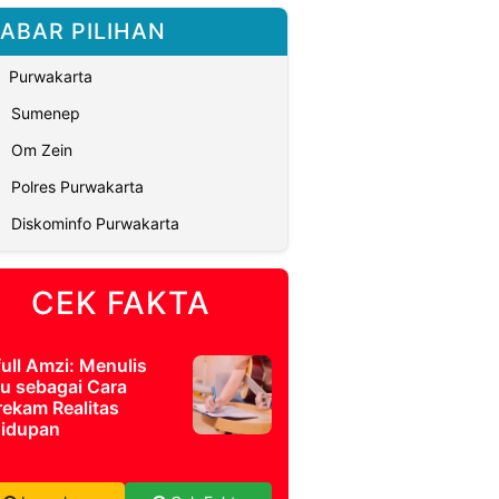
ABAR PILIHAN
Purwakarta
Sumenep
Om Zein
Polres Purwakarta
Diskominfo Purwakarta
CEK FAKTA
full Amzi: Menulis
u sebagai Cara
ekam Realitas
idupan