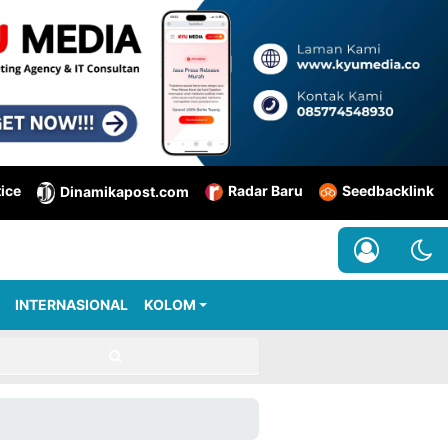
tice
Radar Baru
Seedbacklink
Dinamikapost.com
INTERNASIONAL
KOLOM