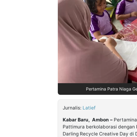
©
Kabarbaru.co
-
2026
PT.
Kabarbaru
Media
Holding
Pertamina Patra Niaga Ge
Jurnalis:
Latief
Kabar Baru, Ambon –
Pertamina 
Pattimura berkolaborasi dengan
Darling Recycle Creative Day di