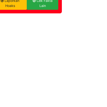
Laporkan
Cek Fakta
Hoaks
Lain