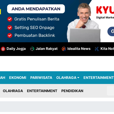
Daily Jogja
Jalan Rakyat
Idealita News
Kita No
RAH
EKONOMI
PARIWISATA
OLAHRAGA
ENTERTAINMENT
OLAHRAGA
ENTERTAINMENT
PENDIDIKAN