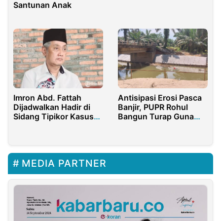
Industri Rokok Lokal
Santunan Anak
Imron Abd. Fattah
Antisipasi Erosi Pasca
Dijadwalkan Hadir di
Banjir, PUPR Rohul
Sidang Tipikor Kasus
Bangun Turap Guna
PT Tonduk Majeng Hari
Menambah Beban ABT
Ini
Jembatan Sei Tapung
MEDIA PARTNER