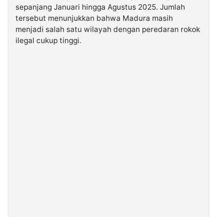
sepanjang Januari hingga Agustus 2025. Jumlah
tersebut menunjukkan bahwa Madura masih
©
menjadi salah satu wilayah dengan peredaran rokok
Kabarbaru.co
-
ilegal cukup tinggi.
2026
PT.
Kabarbaru
Media
Holding