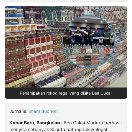
MULTIMEDIA
INDONESIA
Partner
Insight
Suara
Lens
Daily
Jalan
Idealita
Kita
Dinamikapost.com
Radar
Seedbacklink
NTB
Time
IDN
Jogja
Rakyat
News
Notice
Baru
Follow
Kabarbaru
Penampakan rokok ilegal yang disita Bea Cukai.
Jurnalis:
Imam Buchori
Kabar Baru, Bangkalan–
Bea Cukai Madura berhasil
menyita sebanyak 35 juta batang rokok ilegal