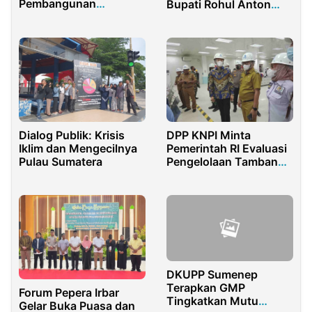
Pembangunan
Bupati Rohul Anton
Bendungan Bulango
Dan Seluruh Kepala
Ulu
Daerah Se-Indonesia
Launching Koperasi
Desa Merah Putih
Dialog Publik: Krisis
DPP KNPI Minta
Iklim dan Mengecilnya
Pemerintah RI Evaluasi
Pulau Sumatera
Pengelolaan Tambang
PT GNI di Sulteng
DKUPP Sumenep
Terapkan GMP
Forum Pepera Irbar
Tingkatkan Mutu
Gelar Buka Puasa dan