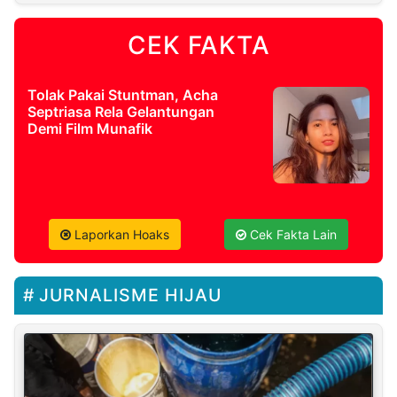
CEK FAKTA
Tolak Pakai Stuntman, Acha
Septriasa Rela Gelantungan
Demi Film Munafik
Laporkan Hoaks
Cek Fakta Lain
JURNALISME HIJAU