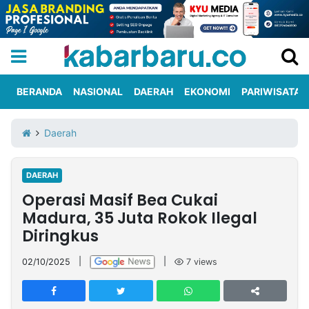
BERANDA
NASIONAL
DAERAH
EKONOMI
PARIWISATA
Informasi
KabarbaruTV
Kirim
Tentang
Daerah
Iklan
Berita
Kami
DAERAH
Berita
Operasi Masif Bea Cukai
Nasional
International
Olahraga
Entertainment
Daerah
Pariwisata
Kuliner
Kolom
Madura, 35 Juta Rokok Ilegal
Diringkus
Network
02/10/2025
|
|
7
views
PT
TREETAN