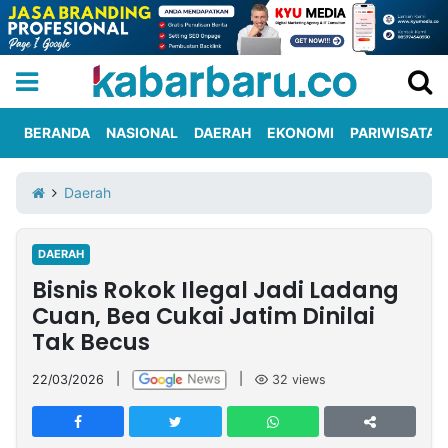
BERANDA
NASIONAL
DAERAH
EKONOMI
PARIWISATA
Informasi
KabarbaruTV
Kirim
Tentang
Daerah
Iklan
Berita
Kami
DAERAH
Berita
Bisnis Rokok Ilegal Jadi Ladang
Nasional
International
Olahraga
Entertainment
Daerah
Pariwisata
Kuliner
Kolom
Cuan, Bea Cukai Jatim Dinilai
Tak Becus
Network
22/03/2026
|
|
32
views
PT
TREETAN