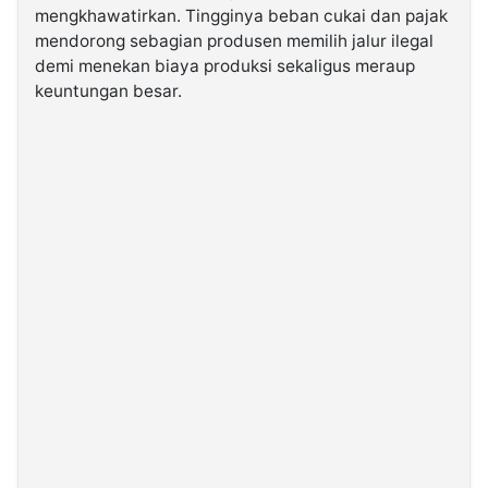
mengkhawatirkan. Tingginya beban cukai dan pajak
mendorong sebagian produsen memilih jalur ilegal
©
demi menekan biaya produksi sekaligus meraup
Kabarbaru.co
-
keuntungan besar.
2026
PT.
Kabarbaru
Media
Holding