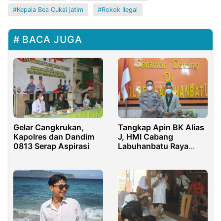
Kepala Bea Cukai jatim
Rokok Ilegal
BACA JUGA
Gelar Cangkrukan,
Tangkap Apin BK Alias
Kapolres dan Dandim
J, HMI Cabang
0813 Serap Aspirasi
Labuhanbatu Raya
Apresiasi Kapolda dan
Kapolri