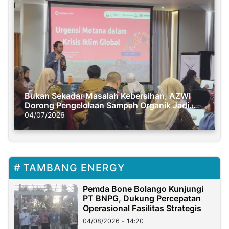
Bukan Sekadar Masalah Kebersihan, AZWI
Dorong Pengelolaan Sampah Organik Jadi
Solusi Krisis Iklim
04/07/2026
TAMBANG ENERGY
Pemda Bone Bolango Kunjungi
PT BNPG, Dukung Percepatan
Operasional Fasilitas Strategis
04/08/2026 - 14:20