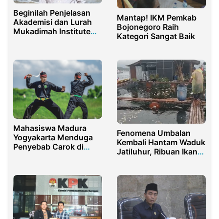
Beginilah Penjelasan
Mantap! IKM Pemkab
Akademisi dan Lurah
Bojonegoro Raih
Mukadimah Institute
Kategori Sangat Baik
Soal Akar Masalah
Dipetak 56 Desa
Pesanggaran
Banyuwangi
Mahasiswa Madura
Fenomena Umbalan
Yogyakarta Menduga
Kembali Hantam Waduk
Penyebab Carok di
Jatiluhur, Ribuan Ikan
Sampang Karena
Mati Mendadak
Kelalaian Aparat