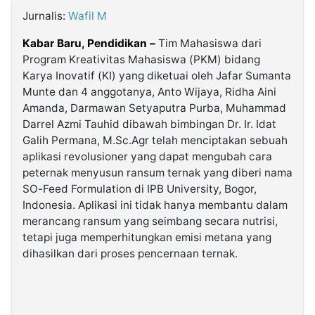
Jurnalis:
Wafil M
©
Kabar Baru, Pendidikan –
Tim Mahasiswa dari
Kabarbaru.co
-
Program Kreativitas Mahasiswa (PKM) bidang
2026
Karya Inovatif (KI) yang diketuai oleh Jafar Sumanta
Munte dan 4 anggotanya, Anto Wijaya, Ridha Aini
PT.
Amanda, Darmawan Setyaputra Purba, Muhammad
Kabarbaru
Media
Darrel Azmi Tauhid dibawah bimbingan Dr. Ir. Idat
Holding
Galih Permana, M.Sc.Agr telah menciptakan sebuah
aplikasi revolusioner yang dapat mengubah cara
peternak menyusun ransum ternak yang diberi nama
SO-Feed Formulation di IPB University, Bogor,
Indonesia. Aplikasi ini tidak hanya membantu dalam
merancang ransum yang seimbang secara nutrisi,
tetapi juga memperhitungkan emisi metana yang
dihasilkan dari proses pencernaan ternak.