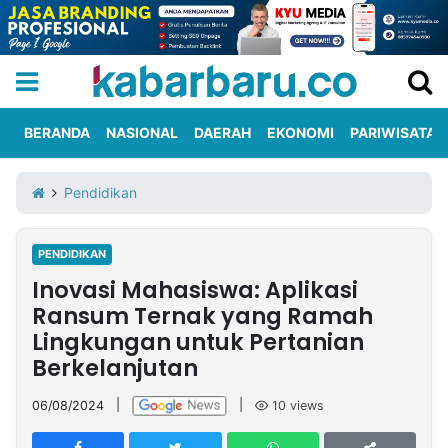
BERANDA
NASIONAL
DAERAH
EKONOMI
PARIWISATA
Informasi
KabarbaruTV
Kirim
Tentang
Pendidikan
Iklan
Berita
Kami
PENDIDIKAN
Berita
Inovasi Mahasiswa: Aplikasi
Nasional
International
Olahraga
Entertainment
Daerah
Pariwisata
Kuliner
Kolom
Ransum Ternak yang Ramah
Lingkungan untuk Pertanian
Berkelanjutan
Network
06/08/2024
|
|
10
views
PT
TREETAN