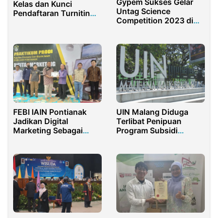
Gypem Sukses Gelar
Kelas dan Kunci
Untag Science
Pendaftaran Turnitin
Competition 2023 di
Dengan Mudah
Banyuwangi
FEBI IAIN Pontianak
UIN Malang Diduga
Jadikan Digital
Terlibat Penipuan
Marketing Sebagai
Program Subsidi
Praktikum Mahasiswa
Rumah Fiktif, Korban
Rugi Rp19 Miliar