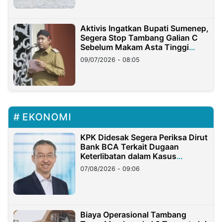
Aktivis Ingatkan Bupati Sumenep,
Segera Stop Tambang Galian C
Sebelum Makam Asta Tinggi
Longsor
09/07/2026 - 08:05
EKONOMI
KPK Didesak Segera Periksa Dirut
Bank BCA Terkait Dugaan
Keterlibatan dalam Kasus
Hilangnya Dana Nasabah Rp2,58
07/08/2026 - 09:06
Miliar
Biaya Operasional Tambang