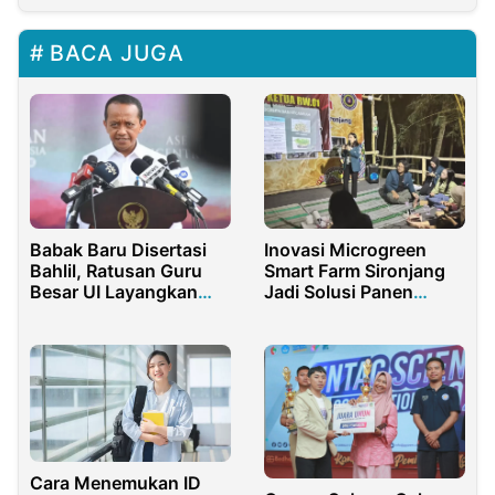
BACA JUGA
Babak Baru Disertasi
Inovasi Microgreen
Bahlil, Ratusan Guru
Smart Farm Sironjang
Besar UI Layangkan
Jadi Solusi Panen
Amicus Curiae
Sayur Sehat Hanya 7-
14 Hari
Cara Menemukan ID