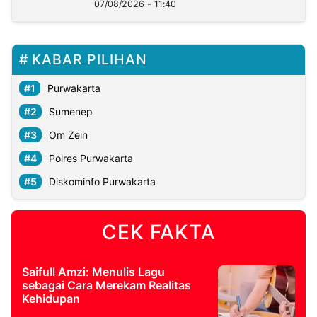
07/08/2026 - 11:40
KABAR PILIHAN
Purwakarta
Sumenep
Om Zein
Polres Purwakarta
Diskominfo Purwakarta
CEK FAKTA
Saifull Amzi: Menulis Lagu
sebagai Cara Merekam Realitas
Kehidupan