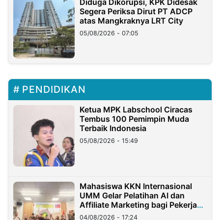
Diduga Dikorupsi, KPK Didesak
Segera Periksa Dirut PT ADCP
atas Mangkraknya LRT City
05/08/2026 - 07:05
PENDIDIKAN
Ketua MPK Labschool Ciracas
Tembus 100 Pemimpin Muda
Terbaik Indonesia
05/08/2026 - 15:49
Mahasiswa KKN Internasional
UMM Gelar Pelatihan AI dan
Affiliate Marketing bagi Pekerja
Migran Indonesia di Taiwan
04/08/2026 - 17:24