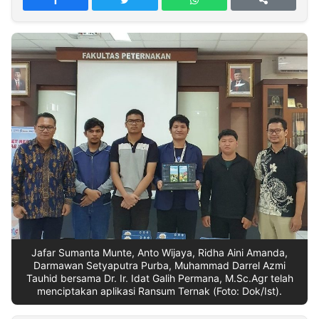
MULTIMEDIA
INDONESIA
Partner
Insight
Suara
Lens
Daily
Jalan
Idealita
Kita
Dinamikapost.com
Radar
Seedbacklink
NTB
Time
IDN
Jogja
Rakyat
News
Notice
Baru
Follow
Kabarbaru
Jafar Sumanta Munte, Anto Wijaya, Ridha Aini Amanda,
Darmawan Setyaputra Purba, Muhammad Darrel Azmi
Tauhid bersama Dr. Ir. Idat Galih Permana, M.Sc.Agr telah
menciptakan aplikasi Ransum Ternak (Foto: Dok/Ist).