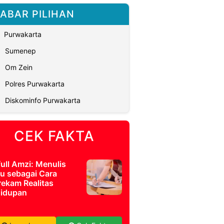
ABAR PILIHAN
Purwakarta
Sumenep
Om Zein
Polres Purwakarta
Diskominfo Purwakarta
CEK FAKTA
full Amzi: Menulis
u sebagai Cara
ekam Realitas
idupan