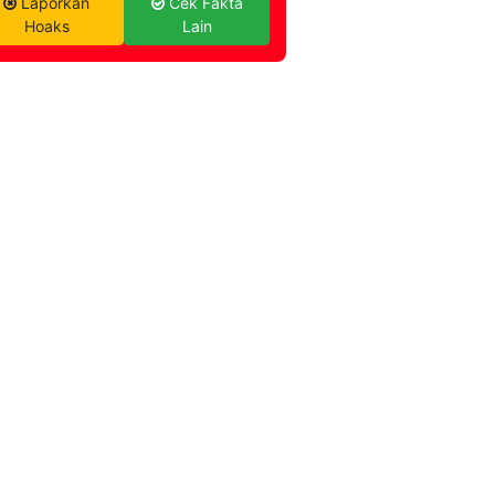
Laporkan
Cek Fakta
Hoaks
Lain