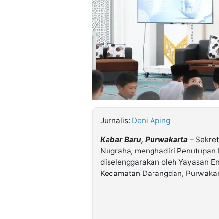
©
Kabarbaru.co
-
2026
PT.
Kabarbaru
Media
Holding
Jurnalis:
Deni Aping
Kabar Baru, Purwakarta
– Sekret
Nugraha, menghadiri Penutupan
diselenggarakan oleh Yayasan En
Kecamatan Darangdan, Purwakart