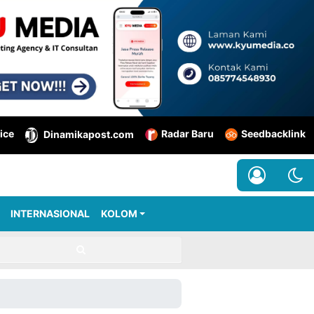
ice
Radar Baru
Seedbacklink
Dinamikapost.com
INTERNASIONAL
KOLOM