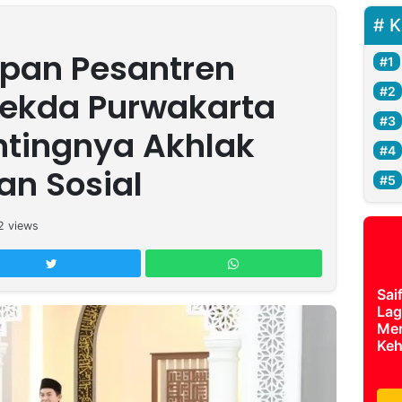
K
upan Pesantren
ekda Purwakarta
ntingnya Akhlak
an Sosial
2
views
Sai
Lag
Mer
Keh