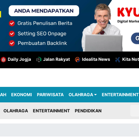
Daily Jogja
Jalan Rakyat
Idealita News
Kita Not
RAH
EKONOMI
PARIWISATA
OLAHRAGA
ENTERTAINMENT
OLAHRAGA
ENTERTAINMENT
PENDIDIKAN