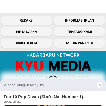
REDAKSI
INFORMASI IKLAN
KIRIM KARYA
TENTANG KAMI
KIRIM BERITA
MEDIA PARTNER
KABARBARU NETWORK
About Our Kabarbaru.co
Kabarbaru.co menyajikan berita aktual dan
inspiratif dari sudut pandang berbaik sangka
serta terverifikasi dari sumber yang tepat.