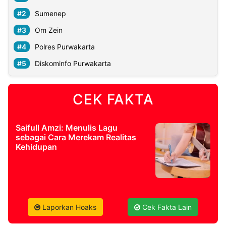
Sumenep
Om Zein
Polres Purwakarta
Diskominfo Purwakarta
CEK FAKTA
Saifull Amzi: Menulis Lagu
sebagai Cara Merekam Realitas
Kehidupan
Laporkan Hoaks
Cek Fakta Lain