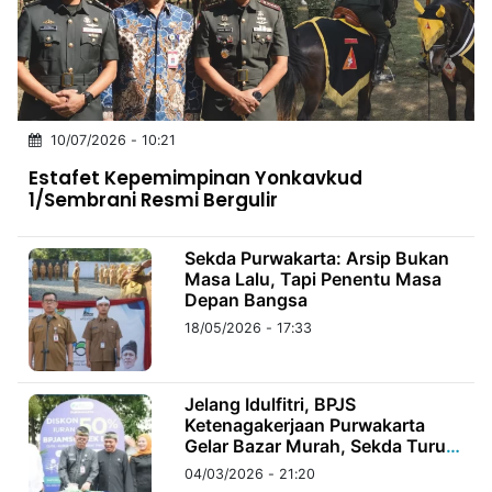
MULTIMEDIA
INDONESIA
Partner
10/07/2026 - 10:21
Insight
Suara
Lens
Daily
Jalan
Idealita
Kita
Dinamikapost.com
Radar
Seedbacklink
Estafet Kepemimpinan Yonkavkud
NTB
Time
IDN
Jogja
Rakyat
News
Notice
Baru
1/Sembrani Resmi Bergulir
Follow
Kabarbaru
Sekda Purwakarta: Arsip Bukan
Masa Lalu, Tapi Penentu Masa
Depan Bangsa
18/05/2026 - 17:33
Jelang Idulfitri, BPJS
Ketenagakerjaan Purwakarta
Gelar Bazar Murah, Sekda Turun
Langsung Buka Acara
04/03/2026 - 21:20