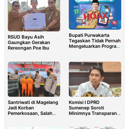
Bupati Purwakarta
RSUD Bayu Asih
Tegaskan Tidak Pernah
Gaungkan Gerakan
Mengeluarkan Program
Rereongan Poe Ibu
Layanan “Halo Om
Zein”
Santriwati di Magelang
Komisi I DPRD
Jadi Korban
Sumenep Soroti
Pemerkosaan, Salah
Minimnya Transparansi
Satu Pelaku Berstatus
Pengisian Jabatan OPD
Pelajar