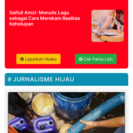
Saifull Amzi: Menulis Lagu
sebagai Cara Merekam Realitas
Kehidupan
Laporkan Hoaks
Cek Fakta Lain
JURNALISME HIJAU