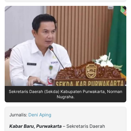
MULTIMEDIA
INDONESIA
Partner
Insight
Suara
Lens
Daily
Jalan
Idealita
Kita
Dinamikapost.com
Radar
Seedbacklink
NTB
Time
IDN
Jogja
Rakyat
News
Notice
Baru
Follow
Kabarbaru
Sekretaris Daerah (Sekda) Kabupaten Purwakarta, Norman
Nugraha.
Jurnalis:
Deni Aping
Kabar Baru, Purwakarta
– Sekretaris Daerah