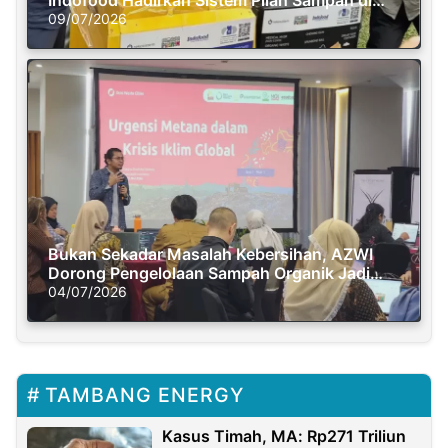
Semasa Piknik
09/07/2026
Bukan Sekadar Masalah Kebersihan, AZWI
Dorong Pengelolaan Sampah Organik Jadi
Solusi Krisis Iklim
04/07/2026
TAMBANG ENERGY
Kasus Timah, MA: Rp271 Triliun