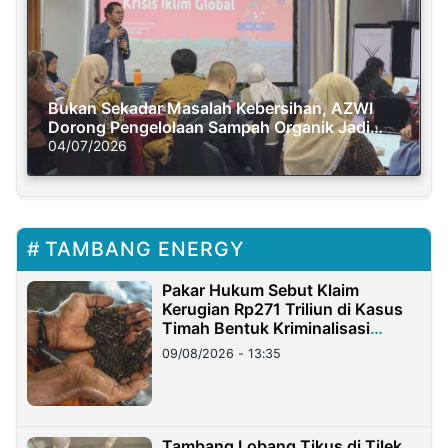
Bukan Sekadar Masalah Kebersihan, AZWI
Dorong Pengelolaan Sampah Organik Jadi
Solusi Krisis Iklim
04/07/2026
TAMBANG ENERGY
Pakar Hukum Sebut Klaim
Kerugian Rp271 Triliun di Kasus
Timah Bentuk Kriminalisasi
Terhadap Usaha
09/08/2026 - 13:35
Tambang Lobang Tikus di Tilek