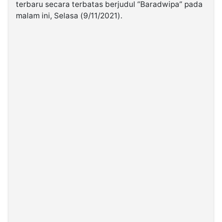
terbaru secara terbatas berjudul “Baradwipa” pada
malam ini, Selasa (9/11/2021).
©
Kabarbaru.co
-
2026
PT.
Kabarbaru
Media
Holding