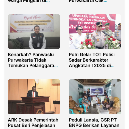
Warga Pingsan di
Purwakarta Cek
Pertunjukan Air Mancur
Kesiapan Pos Pam
Sri Baduga
Mudik Lebaran 2024
Benarkah? Panwaslu
Polri Gelar TOT Polisi
Purwakarta Tidak
Sadar Berkarakter
Temukan Pelanggaran
Angkatan I 2025 di
Selama Dua Pekan
Resimen IV Pelopor
Kampanye Pilkada
Purwakarta
2024!
Peduli Lansia, CSR PT
ARK Desak Pemerintah
BNPG Berikan Layanan
Pusat Beri Penjelasan