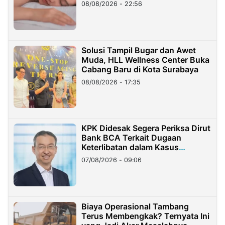
08/08/2026 - 22:56
Solusi Tampil Bugar dan Awet
Muda, HLL Wellness Center Buka
Cabang Baru di Kota Surabaya
08/08/2026 - 17:35
KPK Didesak Segera Periksa Dirut
Bank BCA Terkait Dugaan
Keterlibatan dalam Kasus
Hilangnya Dana Nasabah Rp2,58
07/08/2026 - 09:06
Miliar
Biaya Operasional Tambang
Terus Membengkak? Ternyata Ini