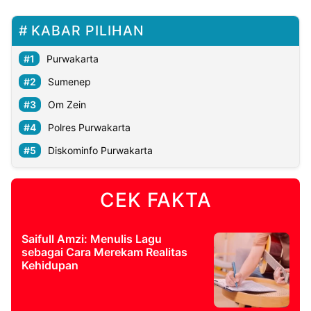
KABAR PILIHAN
Purwakarta
Sumenep
Om Zein
Polres Purwakarta
Diskominfo Purwakarta
CEK FAKTA
Saifull Amzi: Menulis Lagu
sebagai Cara Merekam Realitas
Kehidupan