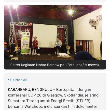
MULTIMEDIA
INDONESIA
Partner
Insight
Suara
Lens
Daily
Jalan
Idealita
Kita
Dinamikapost.com
Radar
Seedbacklink
NTB
Time
IDN
Jogja
Rakyat
News
Notice
Baru
Follow
Kabarbaru
Potret Kegiatan Nobar Baradwipa. (Foto: dok/istimewa).
:
Haidar Ali
KABARBARU, BENGKULU
– Bertepatan dengan
konferensi COP 26 di Glasgow, Skotlandia, jejaring
Sumatera Terang untuk Energi Bersih (STUEB)
bersama Watchdoc meluncurkan film dokumenter