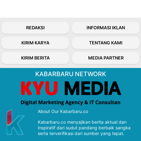
REDAKSI
INFORMASI IKLAN
KIRIM KARYA
TENTANG KAMI
KIRIM BERITA
MEDIA PARTNER
KABARBARU NETWORK
About Our Kabarbaru.co
Kabarbaru.co menyajikan berita aktual dan
inspiratif dari sudut pandang berbaik sangka
serta terverifikasi dari sumber yang tepat.