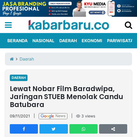
BERANDA
NASIONAL
DAERAH
EKONOMI
PARIWISATA
Informasi
KabarbaruTV
Kirim
Tentang
Daerah
Iklan
Berita
Kami
DAERAH
Berita
Lewat Nobar Film Baradwipa,
Nasional
International
Olahraga
Entertainment
Daerah
Pariwisata
Kuliner
Kolom
Jaringan STUEB Menolak Candu
Batubara
Network
09/11/2021
|
|
3
views
PT
TREETAN