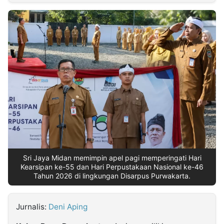
MULTIMEDIA
INDONESIA
Partner
Insight
Suara
Lens
Daily
Jalan
Idealita
Kita
Dinamikapost.com
Radar
Seedbacklink
NTB
Time
IDN
Jogja
Rakyat
News
Notice
Baru
Follow
Kabarbaru
Sri Jaya Midan memimpin apel pagi memperingati Hari
Kearsipan ke-55 dan Hari Perpustakaan Nasional ke-46
Tahun 2026 di lingkungan Disarpus Purwakarta.
Jurnalis:
Deni Aping