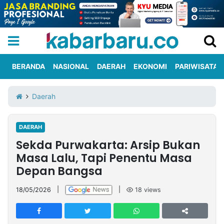
BERANDA
NASIONAL
DAERAH
EKONOMI
PARIWISATA
Informasi
KabarbaruTV
Kirim
Tentang
Daerah
Iklan
Berita
Kami
DAERAH
Berita
Sekda Purwakarta: Arsip Bukan
Nasional
International
Olahraga
Entertainment
Daerah
Pariwisata
Kuliner
Kolom
Masa Lalu, Tapi Penentu Masa
Depan Bangsa
Network
18/05/2026
|
|
18
views
PT
TREETAN