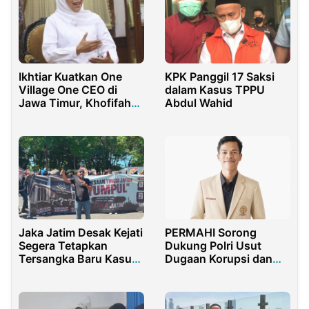
Ikhtiar Kuatkan One
KPK Panggil 17 Saksi
Village One CEO di
dalam Kasus TPPU
Jawa Timur, Khofifah
Abdul Wahid
Lakukan MoU dengan
IPB
Jaka Jatim Desak Kejati
PERMAHI Sorong
Segera Tetapkan
Dukung Polri Usut
Tersangka Baru Kasus
Dugaan Korupsi dan
PT DABN dan Dinas
TPPU Secara
ESDM
Profesional