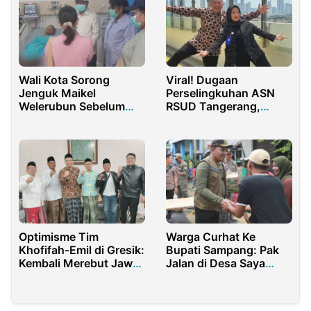
Wali Kota Sorong
Viral! Dugaan
Jenguk Maikel
Perselingkuhan ASN
Welerubun Sebelum
RSUD Tangerang,
Dirujuk ke Manado
Aktivis Desak Pemkab
Tanggerang Lakukan
Pemeriksaan
Optimisme Tim
Warga Curhat Ke
Khofifah-Emil di Gresik:
Bupati Sampang: Pak
Kembali Merebut Jawa
Jalan di Desa Saya
Timur Satu
Rusak