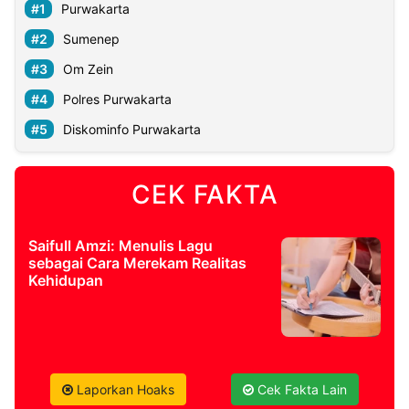
Purwakarta
Sumenep
Om Zein
Polres Purwakarta
Diskominfo Purwakarta
CEK FAKTA
Saifull Amzi: Menulis Lagu
sebagai Cara Merekam Realitas
Kehidupan
Laporkan Hoaks
Cek Fakta Lain