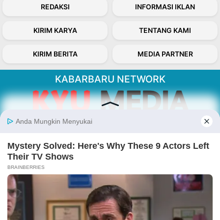
REDAKSI
INFORMASI IKLAN
KIRIM KARYA
TENTANG KAMI
KIRIM BERITA
MEDIA PARTNER
KABARBARU NETWORK
About Our Kabarbaru.co
Kabarbaru.co menyajikan berita aktual dan
inspiratif dari sudut pandang berbaik sangka
serta terverifikasi dari sumber yang tepat.
Follow Kabarbaru