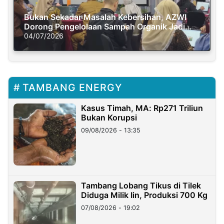
Bukan Sekadar Masalah Kebersihan, AZWI
Dorong Pengelolaan Sampah Organik Jadi
Solusi Krisis Iklim
04/07/2026
TAMBANG ENERGY
Kasus Timah, MA: Rp271 Triliun
Bukan Korupsi
09/08/2026 - 13:35
Tambang Lobang Tikus di Tilek
Diduga Milik Iin, Produksi 700 Kg
07/08/2026 - 19:02