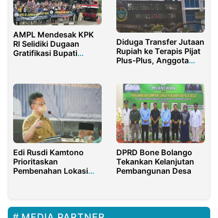
AMPL Mendesak KPK
Diduga Transfer Jutaan
RI Selidiki Dugaan
Rupiah ke Terapis Pijat
Gratifikasi Bupati
Plus-Plus, Anggota
Lampung Utara
DPRD Sumut Bungkam
Edi Rusdi Kamtono
DPRD Bone Bolango
Prioritaskan
Tekankan Kelanjutan
Pembenahan Lokasi
Pembangunan Desa
Tergenang di Pontianak
Selatan
MEDIA PARTNER