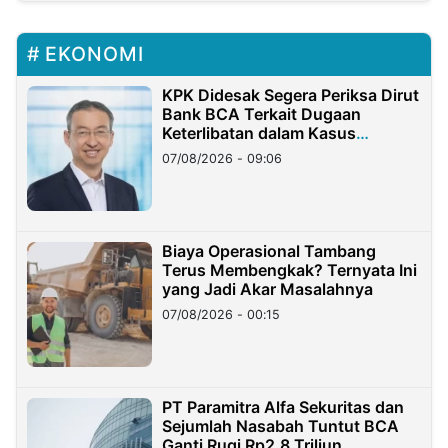
EKONOMI
KPK Didesak Segera Periksa Dirut
Bank BCA Terkait Dugaan
Keterlibatan dalam Kasus
Hilangnya Dana Nasabah Rp2,58
07/08/2026 - 09:06
Miliar
Biaya Operasional Tambang
Terus Membengkak? Ternyata Ini
yang Jadi Akar Masalahnya
07/08/2026 - 00:15
PT Paramitra Alfa Sekuritas dan
Sejumlah Nasabah Tuntut BCA
Ganti Rugi Rp2,8 Triliun