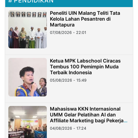
PENDIDIKAN
Peneliti UIN Malang Teliti Tata
Kelola Lahan Pesantren di
Martapura
07/08/2026 - 22:01
Ketua MPK Labschool Ciracas
Tembus 100 Pemimpin Muda
Terbaik Indonesia
05/08/2026 - 15:49
Mahasiswa KKN Internasional
UMM Gelar Pelatihan AI dan
Affiliate Marketing bagi Pekerja
Migran Indonesia di Taiwan
04/08/2026 - 17:24