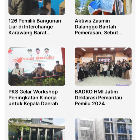
126 Pemilik Bangunan
Aktivis Zasmin
Liar di Interchange
Dalanggo Bantah
Karawang Barat
Pemerasan, Sebut
Ditegur Satpol PP
Upaya Pengalihan Isu
Tambang
BADKO HMI Jatim
PKS Gelar Workshop
Deklarasi Pemantau
Peningkatan Kinerja
Pemilu 2024
untuk Kepala Daerah