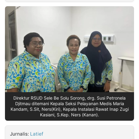
MULTIMEDIA
INDONESIA
Partner
Insight
Suara
Lens
Daily
Jalan
Idealita
Kita
Dinamikapost.com
Radar
Seedbacklink
NTB
Time
IDN
Jogja
Rakyat
News
Notice
Baru
Follow
Kabarbaru
Direktur RSUD Sele Be Solu Sorong, drg. Susi Petronela
Djitmau ditemani Kepala Seksi Pelayanan Medis Maria
Kandam, S.Sit, Ners(Kiri), Kepala Instalasi Rawat Inap Zugi
Kasiani, S.Kep. Ners (Kanan).
Jurnalis:
Latief