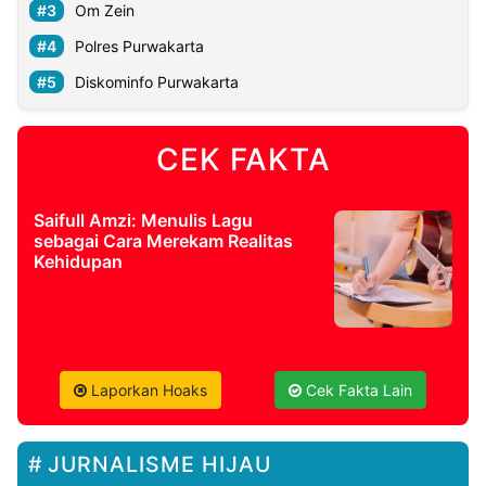
Om Zein
Polres Purwakarta
Diskominfo Purwakarta
CEK FAKTA
Saifull Amzi: Menulis Lagu
sebagai Cara Merekam Realitas
Kehidupan
Laporkan Hoaks
Cek Fakta Lain
JURNALISME HIJAU