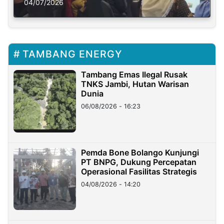
Solusi Krisis Iklim
04/07/2026
TAMBANG ENERGY
Tambang Emas Ilegal Rusak
TNKS Jambi, Hutan Warisan
Dunia
06/08/2026 - 16:23
Pemda Bone Bolango Kunjungi
PT BNPG, Dukung Percepatan
Operasional Fasilitas Strategis
04/08/2026 - 14:20