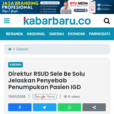
BERANDA
NASIONAL
DAERAH
EKONOMI
PARIWISATA
Informasi
KabarbaruTV
Kirim
Tentang
Daerah
Iklan
Berita
Kami
DAERAH
Berita
Direktur RSUD Sele Be Solu
Nasional
International
Olahraga
Entertainment
Daerah
Pariwisata
Kuliner
Kolom
Jelaskan Penyebab
Penumpukan Pasien IGD
Network
15/01/2026
|
|
9
views
PT
TREETAN