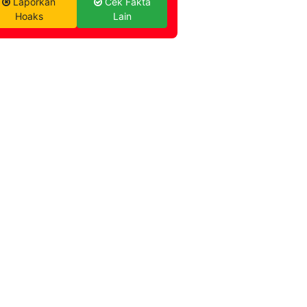
Laporkan
Cek Fakta
Hoaks
Lain