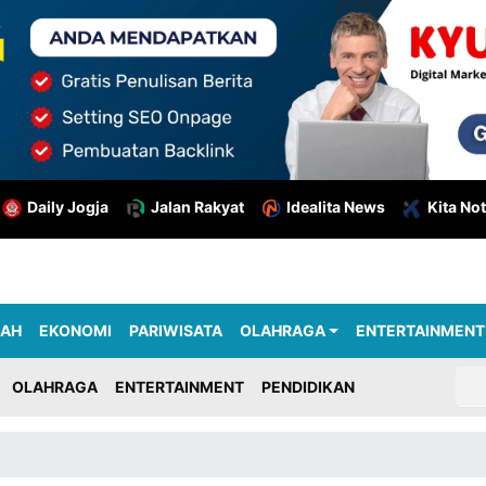
Daily Jogja
Jalan Rakyat
Idealita News
Kita Not
RAH
EKONOMI
PARIWISATA
OLAHRAGA
ENTERTAINMENT
OLAHRAGA
ENTERTAINMENT
PENDIDIKAN