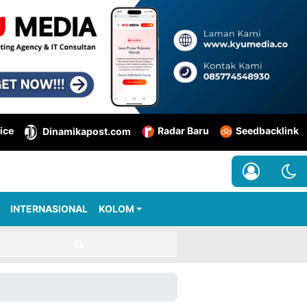
ice
Radar Baru
Seedbacklink
Dinamikapost.com
INTERNASIONAL
KOLOM