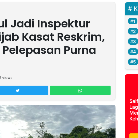
K
l Jadi Inspektur
ijab Kasat Reskrim,
 Pelepasan Purna
6
views
Sai
Lag
Mer
Keh