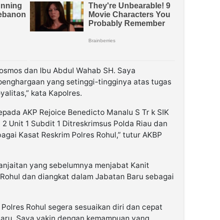
 Kosmos dan Ibu Abdul Wahab SH. Saya
enghargaan yang setinggi-tingginya atas tugas
alitas,” kata Kapolres.
pada AKP Rejoice Benedicto Manalu S Tr k SIK
 Unit 1 Subdit 1 Ditreskrimsus Polda Riau dan
agai Kasat Reskrim Polres Rohul,” tutur AKBP
anjaitan yang sebelumnya menjabat Kanit
 Rohul dan diangkat dalam Jabatan Baru sebagai
olres Rohul segera sesuaikan diri dan cepat
 baru. Saya yakin dengan kemampuan yang