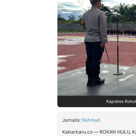
©
Kabarbaru.co
-
2026
PT.
Kabarbaru
Media
Holding
Kapolres Rohul
Jurnalis:
Rahmad
Kabarbaru.co — ROKAN HULU, Kap