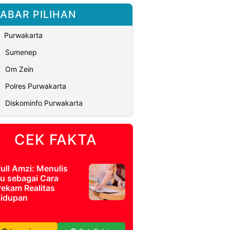
ABAR PILIHAN
Purwakarta
Sumenep
Om Zein
Polres Purwakarta
Diskominfo Purwakarta
CEK FAKTA
full Amzi: Menulis
u sebagai Cara
ekam Realitas
idupan