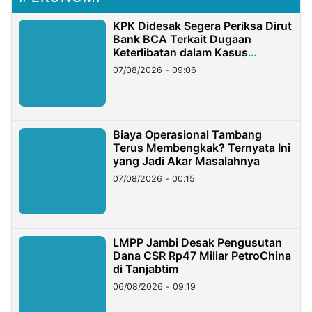
KPK Didesak Segera Periksa Dirut
Bank BCA Terkait Dugaan
Keterlibatan dalam Kasus
Hilangnya Dana Nasabah Rp2,58
07/08/2026 - 09:06
Miliar
Biaya Operasional Tambang
Terus Membengkak? Ternyata Ini
yang Jadi Akar Masalahnya
07/08/2026 - 00:15
LMPP Jambi Desak Pengusutan
Dana CSR Rp47 Miliar PetroChina
di Tanjabtim
06/08/2026 - 09:19