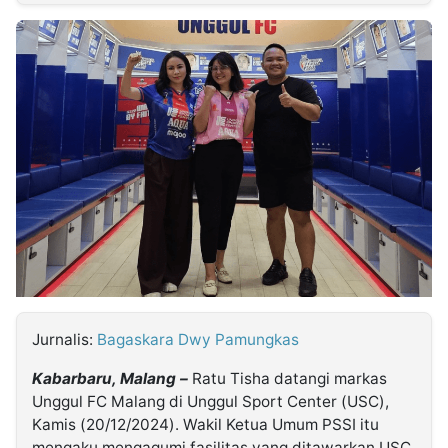
MULTIMEDIA
INDONESIA
Partner
Insight
Suara
Lens
Daily
Jalan
Idealita
Kita
Dinamikapost.com
Radar
Seedbacklink
NTB
Time
IDN
Jogja
Rakyat
News
Notice
Baru
Follow
Kabarbaru
Jurnalis:
Bagaskara Dwy Pamungkas
Kabarbaru, Malang –
Ratu Tisha datangi markas
Unggul FC Malang di Unggul Sport Center (USC),
Kamis (20/12/2024). Wakil Ketua Umum PSSI itu
mengaku mengagumi fasilitas yang ditawarkan USC