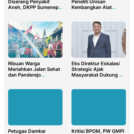
Diserang Penyakit
Peneliti Unisan
Aneh, DKPP Sumenep
Kembangkan Alat
Terjunkan Petugas
Destilasi Minyak Nilam
Berbasis Kompresor di
Bone Bolango
Ribuan Warga
Eks Direktur Eskalasi
Meriahkan Jalan Sehat
Strategic Ajak
dan Panderejo
Masyarakat Dukung H
Bersholawat
Slamet Junaidi
Lanjutkan
Pembangunan
Sampang
Petugas Damkar
Kritisi BPOM, PW GMPI