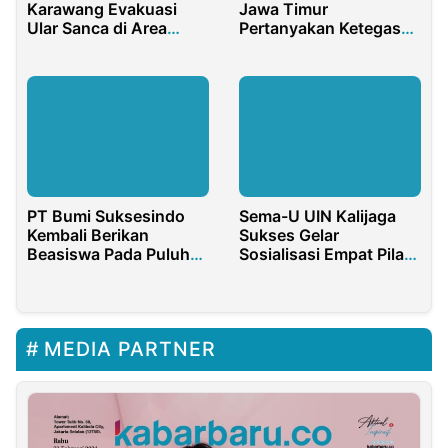
Karawang Evakuasi
Jawa Timur
Ular Sanca di Area
Pertanyakan Ketegasan
Rumah Sakit
Aparat Hukum
PT Bumi Suksesindo
Sema-U UIN Kalijaga
Kembali Berikan
Sukses Gelar
Beasiswa Pada Puluhan
Sosialisasi Empat Pilar
Siswa Berprestasi
Bersama MPR RI
MEDIA PARTNER