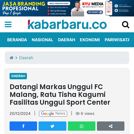
BERANDA
NASIONAL
DAERAH
EKONOMI
PARIWISATA
Informasi
KabarbaruTV
Kirim
Tentang
Daerah
Iklan
Berita
Kami
DAERAH
Berita
Datangi Markas Unggul FC
Nasional
International
Olahraga
Entertainment
Daerah
Pariwisata
Kuliner
Kolom
Malang, Ratu Tisha Kagumi
Fasilitas Unggul Sport Center
Network
20/12/2024
|
|
6
views
PT
TREETAN