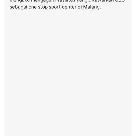
sebagai one stop sport center di Malang.
©
Kabarbaru.co
-
2026
PT.
Kabarbaru
Media
Holding