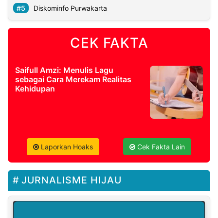
Diskominfo Purwakarta
CEK FAKTA
Saifull Amzi: Menulis Lagu
sebagai Cara Merekam Realitas
Kehidupan
Laporkan Hoaks
Cek Fakta Lain
JURNALISME HIJAU