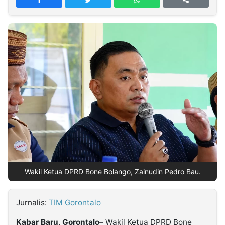
MULTIMEDIA
INDONESIA
Partner
Insight
Suara
Lens
Daily
Jalan
Idealita
Kita
Dinamikapost.com
Radar
Seedbacklink
NTB
Time
IDN
Jogja
Rakyat
News
Notice
Baru
Follow
Kabarbaru
Wakil Ketua DPRD Bone Bolango, Zainudin Pedro Bau.
Jurnalis:
TIM Gorontalo
Kabar Baru, Gorontalo
– Wakil Ketua DPRD Bone