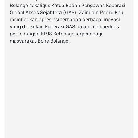
Bolango sekaligus Ketua Badan Pengawas Koperasi
Global Akses Sejahtera (GAS), Zainudin Pedro Bau,
©
memberikan apresiasi terhadap berbagai inovasi
Kabarbaru.co
-
yang dilakukan Koperasi GAS dalam memperluas
2026
perlindungan BPJS Ketenagakerjaan bagi
masyarakat Bone Bolango.
PT.
Kabarbaru
Media
Holding