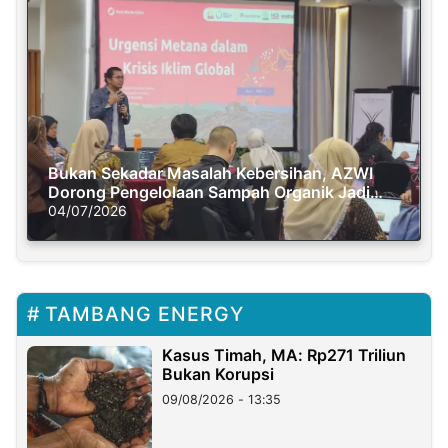
Bukan Sekadar Masalah Kebersihan, AZWI
Dorong Pengelolaan Sampah Organik Jadi
Solusi Krisis Iklim
04/07/2026
TAMBANG ENERGY
Kasus Timah, MA: Rp271 Triliun
Bukan Korupsi
09/08/2026 - 13:35