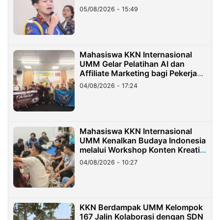
05/08/2026 - 15:49
Mahasiswa KKN Internasional
UMM Gelar Pelatihan AI dan
Affiliate Marketing bagi Pekerja
Migran Indonesia di Taiwan
04/08/2026 - 17:24
Mahasiswa KKN Internasional
UMM Kenalkan Budaya Indonesia
melalui Workshop Konten Kreatif
di Taiwan
04/08/2026 - 10:27
KKN Berdampak UMM Kelompok
167 Jalin Kolaborasi dengan SDN