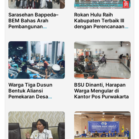
Sarasehan Bappeda–
Rokan Hulu Raih
BEM Bahas Arah
Kabupaten Terbaik III
Pembangunan
dengan Perencanaan
Sumenep
dan Pencapaian
Tingkat Daerah.
Warga Tiga Dusun
BSU Dinanti, Harapan
Bentuk Aliansi
Warga Mengular di
Pemekaran Desa
Kantor Pos Purwakarta
Suralaga Utara