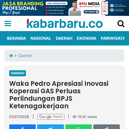
BERANDA
NASIONAL
DAERAH
EKONOMI
PARIWISATA
Informasi
KabarbaruTV
Kirim
Tentang
Daerah
Iklan
Berita
Kami
DAERAH
Berita
Waka Pedro Apresiasi Inovasi
Nasional
International
Olahraga
Entertainment
Daerah
Pariwisata
Kuliner
Kolom
Koperasi GAS Perluas
Perlindungan BPJS
Ketenagakerjaan
Network
01/07/2026
|
|
16.1K
views
PT
TREETAN