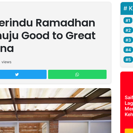
K
Perindu Ramadhan
uju Good to Great
kna
3
views
Sai
Lag
Mer
Keh