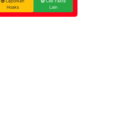
Laporkan
Cek Fakta
Hoaks
Lain