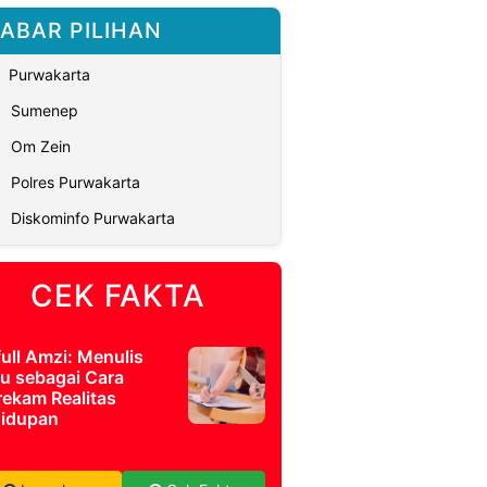
ABAR PILIHAN
Purwakarta
Sumenep
Om Zein
Polres Purwakarta
Diskominfo Purwakarta
CEK FAKTA
full Amzi: Menulis
u sebagai Cara
ekam Realitas
idupan