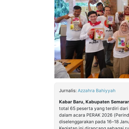
©
Kabarbaru.co
-
2026
PT.
Kabarbaru
Media
Holding
Jurnalis:
Azzahra Bahiyyah
Kabar Baru, Kabupaten Semaran
total 65 peserta yang terdiri dar
dalam acara PERAK 2026 (Perin
diselenggarakan pada 16–18 Jan
Kegiatan ini dirancang sebagai 