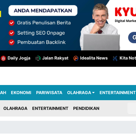
Daily Jogja
Jalan Rakyat
Idealita News
Kita Not
RAH
EKONOMI
PARIWISATA
OLAHRAGA
ENTERTAINMENT
OLAHRAGA
ENTERTAINMENT
PENDIDIKAN