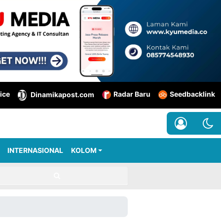
ice
Radar Baru
Seedbacklink
Dinamikapost.com
INTERNASIONAL
KOLOM