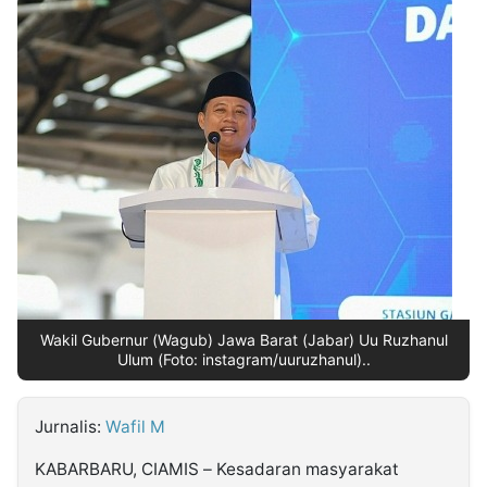
MULTIMEDIA
INDONESIA
Partner
Insight
Suara
Lens
Daily
Jalan
Idealita
Kita
Dinamikapost.com
Radar
Seedbacklink
NTB
Time
IDN
Jogja
Rakyat
News
Notice
Baru
Follow
Kabarbaru
Wakil Gubernur (Wagub) Jawa Barat (Jabar) Uu Ruzhanul
Ulum (Foto: instagram/uuruzhanul)..
Jurnalis:
Wafil M
KABARBARU, CIAMIS – Kesadaran masyarakat