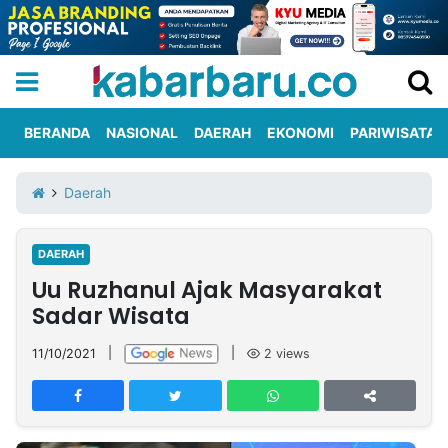
BERANDA
NASIONAL
DAERAH
EKONOMI
PARIWISATA
Informasi
KabarbaruTV
Kirim
Tentang
Daerah
Iklan
Berita
Kami
DAERAH
Berita
Uu Ruzhanul Ajak Masyarakat
Nasional
International
Olahraga
Entertainment
Daerah
Pariwisata
Kuliner
Kolom
Sadar Wisata
11/10/2021
|
|
2
views
Network
PT
TREETAN