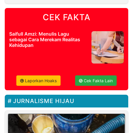
CEK FAKTA
Saifull Amzi: Menulis Lagu
sebagai Cara Merekam Realitas
Kehidupan
Laporkan Hoaks
Cek Fakta Lain
JURNALISME HIJAU