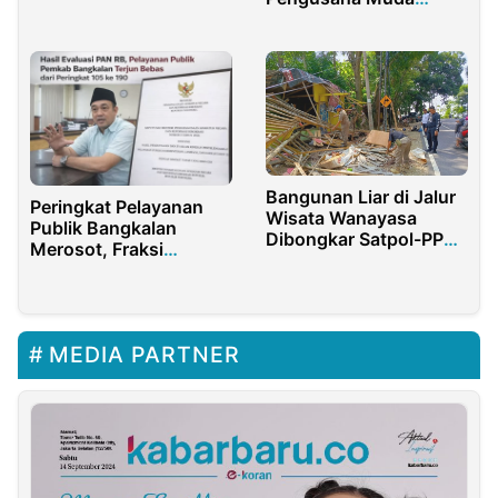
MDS, Capres No 2
Inspiratif
Optimis Raih Mayoritas
Suara di Jabar
Bangunan Liar di Jalur
Peringkat Pelayanan
Wisata Wanayasa
Publik Bangkalan
Dibongkar Satpol-PP
Merosot, Fraksi
Purwakarta
Demokrat Sentil Kinerja
Bupati
MEDIA PARTNER