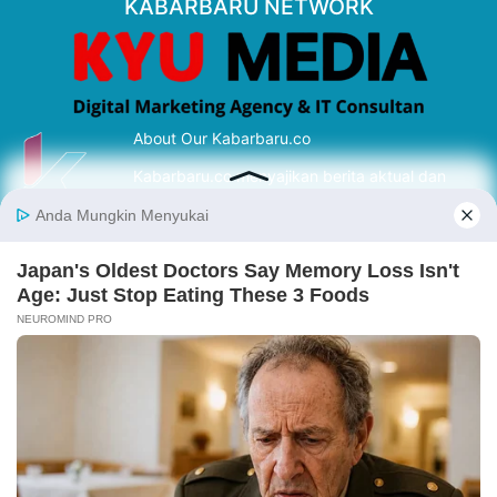
KABARBARU NETWORK
About Our Kabarbaru.co
Kabarbaru.co menyajikan berita aktual dan
inspiratif dari sudut pandang berbaik sangka
serta terverifikasi dari sumber yang tepat.
Follow Kabarbaru
Kabarbaru.co
Copyright © 2026. All rights reserved