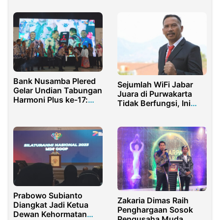
Kondisi Banjir
Bank Nusamba Plered
Sejumlah WiFi Jabar
Gelar Undian Tabungan
Juara di Purwakarta
Harmoni Plus ke-17:
Tidak Berfungsi, Ini
Nasabah Indramayu
Penjelasan
Boyong Mobil Xpander!
Kadiskominfo
Prabowo Subianto
Zakaria Dimas Raih
Diangkat Jadi Ketua
Penghargaan Sosok
Dewan Kehormatan
Pengusaha Muda