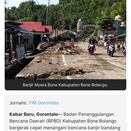
MULTIMEDIA
INDONESIA
Partner
Insight
Suara
Lens
Daily
Jalan
Idealita
Kita
Dinamikapost.com
Radar
Seedbacklink
NTB
Time
IDN
Jogja
Rakyat
News
Notice
Baru
Follow
Kabarbaru
Banjir Muara Bone Kabupaten Bone Bolango.
Jurnalis:
TIM Gorontalo
Kabar Baru, Gorontalo
— Badan Penanggulangan
Bencana Daerah (BPBD) Kabupaten Bone Bolango
bergerak cepat menangani bencana banjir bandang