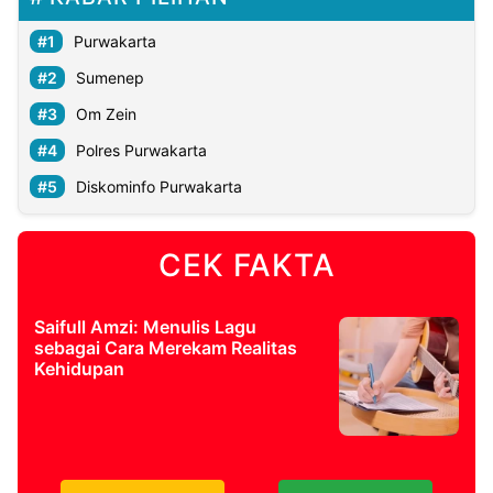
Purwakarta
Sumenep
Om Zein
Polres Purwakarta
Diskominfo Purwakarta
CEK FAKTA
Saifull Amzi: Menulis Lagu
sebagai Cara Merekam Realitas
Kehidupan