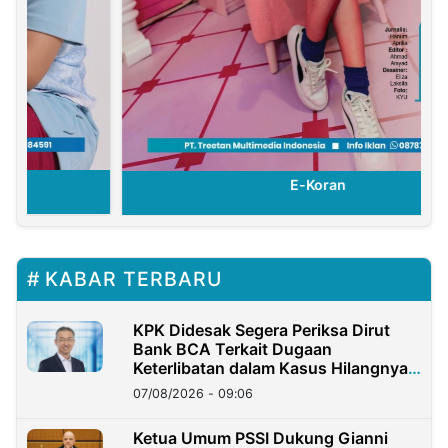
E-Koran
KABAR TERBARU
KPK Didesak Segera Periksa Dirut
Bank BCA Terkait Dugaan
Keterlibatan dalam Kasus Hilangnya
Dana Nasabah Rp2,58 Miliar
07/08/2026 - 09:06
Ketua Umum PSSI Dukung Gianni