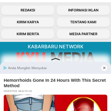
REDAKSI
INFORMASI IKLAN
KIRIM KARYA
TENTANG KAMI
KIRIM BERITA
MEDIA PARTNER
KABARBARU NETWORK
About Our Kabarbaru.co
Kabarbaru.co menyajikan berita aktual dan
inspiratif dari sudut pandang berbaik sangka
serta terverifikasi dari sumber yang tepat.
Follow Kabarbaru