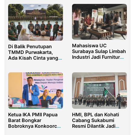
Mahasiswa UC
Di Balik Penutupan
Surabaya Sulap Limbah
TMMD Purwakarta,
Industri Jadi Furnitur
Ada Kisah Cinta yang
Artistik Ramah
Akhirnya Resmi
Lingkungan
HMI, BPL dan Kohati
Ketua IKA PMII Papua
Cabang Sukabumi
Barat Bongkar
Resmi Dilantik Jadi
Bobroknya Konkoorcab
Pengurus 2024-2025
PKC di Sorong: Sarat