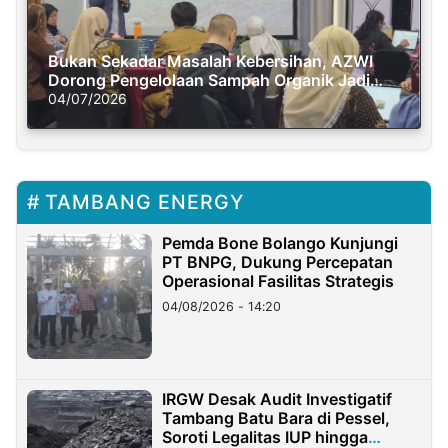
Bukan Sekadar Masalah Kebersihan, AZWI
Dorong Pengelolaan Sampah Organik Jadi
Solusi Krisis Iklim
04/07/2026
TAMBANG ENERGY
Pemda Bone Bolango Kunjungi
PT BNPG, Dukung Percepatan
Operasional Fasilitas Strategis
04/08/2026 - 14:20
IRGW Desak Audit Investigatif
Tambang Batu Bara di Pessel,
Soroti Legalitas IUP hingga