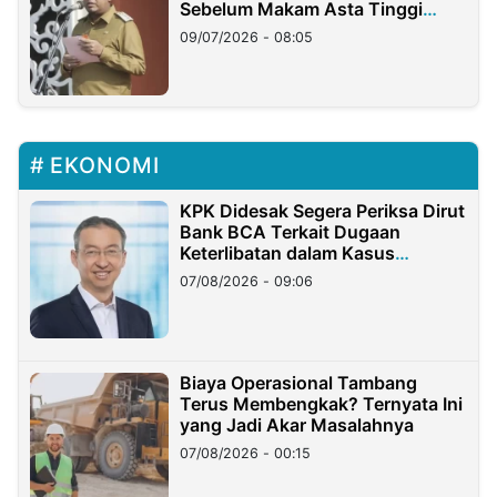
Sebelum Makam Asta Tinggi
Longsor
09/07/2026 - 08:05
EKONOMI
KPK Didesak Segera Periksa Dirut
Bank BCA Terkait Dugaan
Keterlibatan dalam Kasus
Hilangnya Dana Nasabah Rp2,58
07/08/2026 - 09:06
Miliar
Biaya Operasional Tambang
Terus Membengkak? Ternyata Ini
yang Jadi Akar Masalahnya
07/08/2026 - 00:15