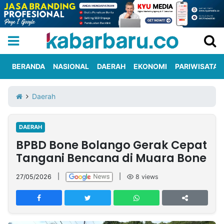
BERANDA
NASIONAL
DAERAH
EKONOMI
PARIWISATA
Informasi
KabarbaruTV
Kirim
Tentang
Daerah
Iklan
Berita
Kami
DAERAH
Berita
BPBD Bone Bolango Gerak Cepat
Nasional
International
Olahraga
Entertainment
Daerah
Pariwisata
Kuliner
Kolom
Tangani Bencana di Muara Bone
27/05/2026
|
|
8
views
Network
PT
TREETAN