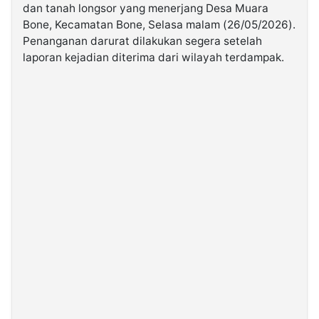
dan tanah longsor yang menerjang Desa Muara
Bone, Kecamatan Bone, Selasa malam (26/05/2026).
©
Penanganan darurat dilakukan segera setelah
Kabarbaru.co
-
laporan kejadian diterima dari wilayah terdampak.
2026
PT.
Kabarbaru
Media
Holding