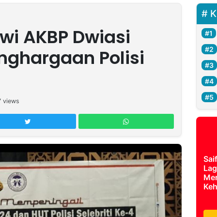
K
wi AKBP Dwiasi
ghargaan Polisi
7
views
Sai
Lag
Mer
Keh