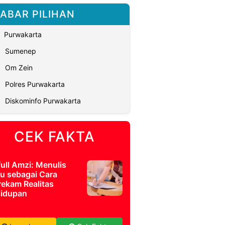
ABAR PILIHAN
Purwakarta
Sumenep
Om Zein
Polres Purwakarta
Diskominfo Purwakarta
CEK FAKTA
full Amzi: Menulis
u sebagai Cara
ekam Realitas
idupan