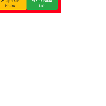
Laporkan
Cek Fakta
Hoaks
Lain