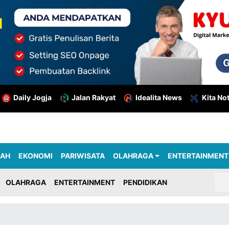
Daily Jogja
Jalan Rakyat
Idealita News
Kita No
RAH
EKONOMI
PARIWISATA
OLAHRAGA
ENTERTAINMENT
OLAHRAGA
ENTERTAINMENT
PENDIDIKAN