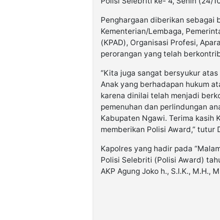
Polisi Selebriti ke- 4, Senin (24/
Penghargaan diberikan sebagai b
Kementerian/Lembaga, Pemerinta
(KPAD), Organisasi Profesi, Apa
perorangan yang telah berkontribu
“Kita juga sangat bersyukur atas
Anak yang berhadapan hukum ata
karena dinilai telah menjadi ber
pemenuhan dan perlindungan anak
Kabupaten Ngawi. Terima kasih Ke
memberikan Polisi Award,” tutur 
Kapolres yang hadir pada “Mal
Polisi Selebriti (Polisi Award) t
AKP Agung Joko h., S.I.K., M.H., M