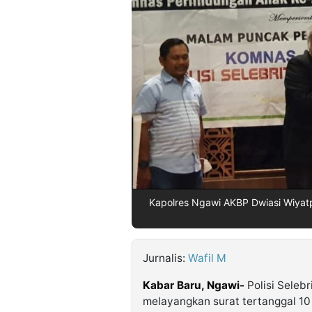
©
Kabarbaru.co
-
2026
PT.
Kabarbaru
Media
Holding
Kapolres Ngawi AKBP Dwiasi Wiyatpu
Jurnalis:
Wafil M
Kabar Baru, Ngawi-
Polisi Seleb
melayangkan surat tertanggal 1