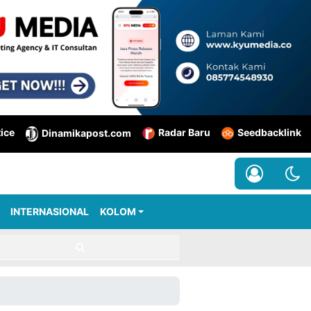
tice
Radar Baru
Seedbacklink
Dinamikapost.com
INTERNASIONAL
KOLOM